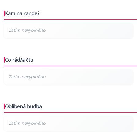
Kam na rande?
Co rád/a čtu
Oblíbená hudba