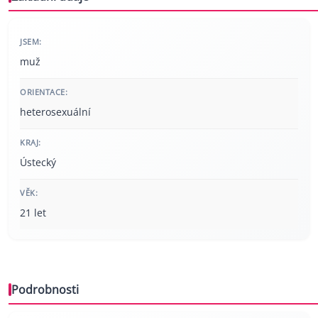
JSEM:
muž
ORIENTACE:
heterosexuální
KRAJ:
Ústecký
VĚK:
21 let
Podrobnosti