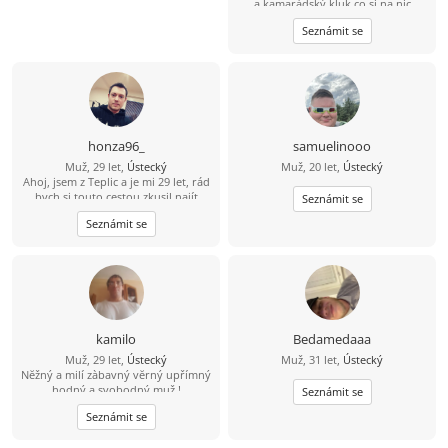
a kamarádský kluk co si na nic
nehraje a občas trochu emotivní
Seznámit se
????????, jsem silnější postavy a mám
delší hnědé vlasy a modré oči, rád
bych tu našel slečnu která by si našla
místo v mém srdci a to nejlepe na
pořád ????????
honza96_
samuelinooo
Muž, 29 let,
Ústecký
Muž, 20 let,
Ústecký
Ahoj, jsem z Teplic a je mi 29 let, rád
bych si touto cestou zkusil najít
Seznámit se
kamarádku na seznámení s vidinou
Seznámit se
vážného vztahu po nějakém čase.
Živim se jako technik měření
regulace v nemocnici, mám rád
cestovaní, po ČR i zahraničí, plavání,
auta, IT - stavba počítačů a celkově
nové technologie.
kamilo
Bedamedaaa
Muž, 29 let,
Ústecký
Muž, 31 let,
Ústecký
Nĕžný a milí zàbavný vĕrný upřímný
hodný a svobodný muž !
Seznámit se
Seznámit se