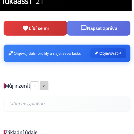
lukaass1
21
Líbí se mi
Napsat zprávu
💕
Objevuj další profily a najdi svou lásku!
💕 Objevovat
Můj inzerát
<
>
Základní údaje