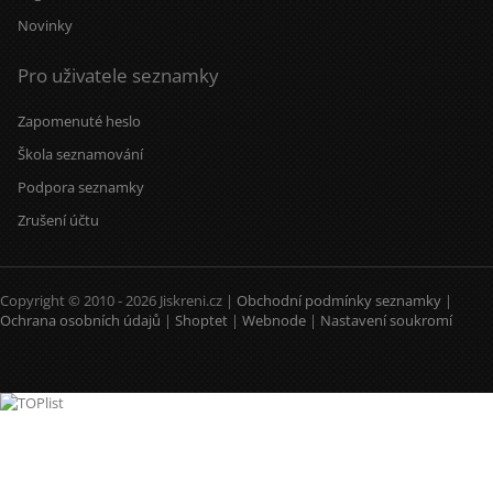
Novinky
Pro uživatele seznamky
Zapomenuté heslo
Škola seznamování
Podpora seznamky
Zrušení účtu
Copyright © 2010 - 2026 Jiskreni.cz |
Obchodní podmínky seznamky
|
Ochrana osobních údajů
|
Shoptet
|
Webnode
|
Nastavení soukromí