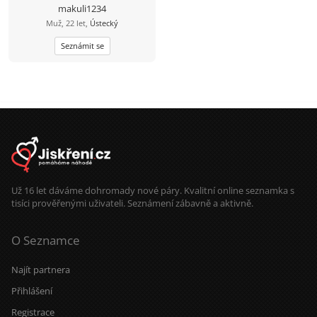
makuli1234
Muž, 22 let,
Ústecký
Seznámit se
Už 16 let dáváme dohromady nové páry. Kvalitní online seznamka s
tisíci prověřenými uživateli. Seznámení zábavně a aktivně.
O Seznamce
Najít partnera
Přihlášení
Registrace