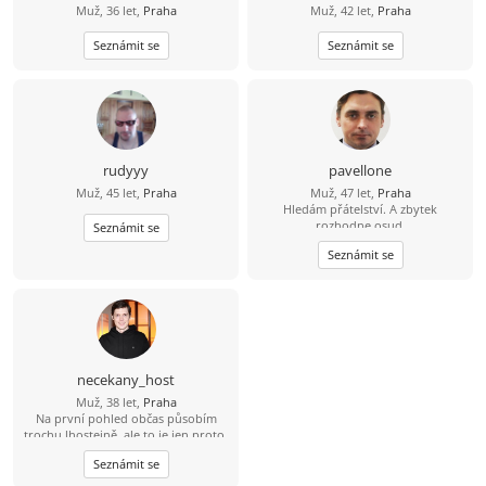
Muž, 36 let,
Praha
Muž, 42 let,
Praha
nehrotit :) A těch fotek se nebojte.
Také mám rád pohodu a relax. S
Seznámit se
batohem chodím jen občas Není nic
Seznámit se
hezčího než usměvavá holka Tímto
vás zdraví Marek
rudyyy
pavellone
Muž, 45 let,
Praha
Muž, 47 let,
Praha
Hledám přátelství. A zbytek
rozhodne osud.
Seznámit se
Seznámit se
necekany_host
Muž, 38 let,
Praha
Na první pohled občas působím
trochu lhostejně, ale to je jen proto,
že svět raději tiše vnímám, než abych
Seznámit se
měl potřebu ho neustále
komentovat. Pokud se se mnou