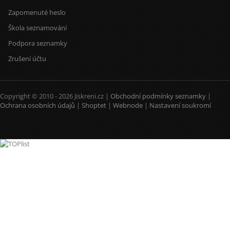
Zapomenuté heslo
Škola seznamování
Podpora seznamky
Zrušení účtu
Copyright © 2010 - 2026 Jiskreni.cz |
Obchodní podmínky seznamky
|
Ochrana osobních údajů
|
Shoptet
|
Webnode
|
Nastavení soukromí