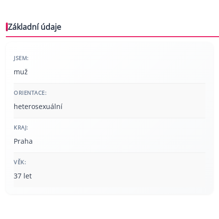
Základní údaje
JSEM:
muž
ORIENTACE:
heterosexuální
KRAJ:
Praha
VĚK:
37 let