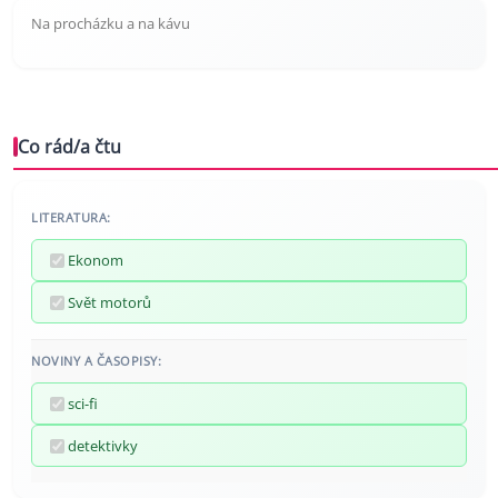
Na procházku a na kávu
Co rád/a čtu
LITERATURA:
Ekonom
Svět motorů
NOVINY A ČASOPISY:
sci-fi
detektivky