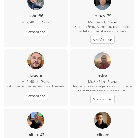
asher86
tomas_79
Muž, 40 let,
Praha
Muž, 47 let,
Praha
Hledám ženu, se kterou budu moci
sdílet svůj život a radovat se z
Seznámit se
každého nového dne v její
Seznámit se
společnosti
lucidni
ledva
Muž, 40 let,
Praha
Muž, 47 let,
Praha
Zatím ještě přesně nevím co hledám.
Nejsem tu často a proto odpovidejte
na mail
pan.usmevu@email.cz
.
_______________________ Tady je to
Seznámit se
Seznámit se
nepřehledné. Hledám Jiskru v kupce
sena a co bude dál se uvidí :). A ta
Jiskra by měla mít aspoň trochu
zapálení pro sport (kolo) a přírodu
(mám rád východ/západ slunce na
vrcholu kopce). Sám sebe vnímám
asi jako upřímného, veselého kluka,
co se nebojí srandy. Jsem pohodář
mitch147
mildam
(žádný extrémista) = kochat se a