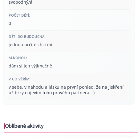
svobodný/á
POČET DĚTÍ:
0
DĚTI DO BUDOUCNA:
jednou určitě chci mít
ALKOHOL:
dám si jen výjimečně
V CO VĚŘÍM:
v sebe, v náhodu a lásku na první pohled, že na Jiskření
už brzy objevím toho pravého partnera :-)
Oblíbené aktivity