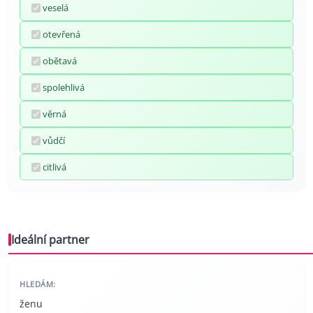
veselá
otevřená
obětavá
spolehlivá
věrná
vůdčí
citlivá
Ideální partner
HLEDÁM:
ženu