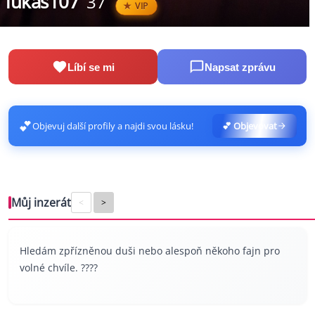
lukas107
37
VIP
Líbí se mi
Napsat zprávu
💕
Objevuj další profily a najdi svou lásku!
💕 Objevovat
Můj inzerát
<
>
Hledám zpřízněnou duši nebo alespoň někoho fajn pro
volné chvíle. ????