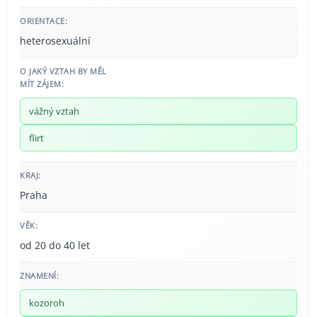
ORIENTACE:
heterosexuální
O JAKÝ VZTAH BY MĚL
MÍT ZÁJEM:
vážný vztah
flirt
KRAJ:
Praha
VĚK:
od 20 do 40 let
ZNAMENÍ:
kozoroh