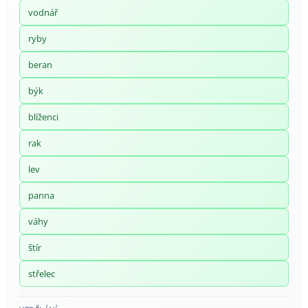
vodnář
ryby
beran
býk
blíženci
rak
lev
panna
váhy
štír
střelec