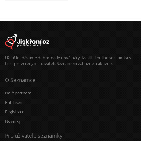
naučíš sdílet tohle ticho, jiskra
přeskočí sama.
Už 16 let dáváme dohromady nové páry. Kvalitní online seznamka s
tisíci prověřenými uživateli. Seznámení zábavně a aktivně.
O Seznamce
Najít partnera
Přihlášení
Registrace
Novinky
Pro uživatele seznamky