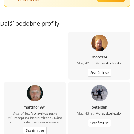
Další podobné profily
mates84
Muž, 42 let,
Moravskoslezský
Seznámit se
martino1991
petersen
Muž, 34 let,
Moravskoslezský
Muž, 43 let,
Moravskoslezský
Můj recept na ideální víkend? Ráno
kolo, odpoledne plavání a večer
Seznámit se
skvělá večeře. Výhoda pro tebe:
Seznámit se
uvařím ji já. Když zrovna nejsem v