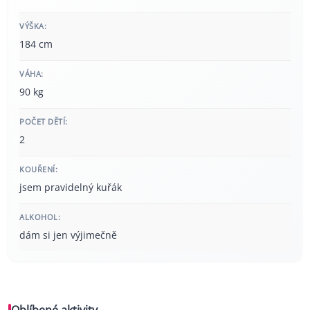
VÝŠKA:
184 cm
VÁHA:
90 kg
POČET DĚTÍ:
2
KOUŘENÍ:
jsem pravidelný kuřák
ALKOHOL:
dám si jen výjimečně
Oblíbené aktivity