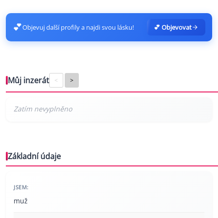
💕
Objevuj další profily a najdi svou lásku!
💕 Objevovat
Můj inzerát
<
>
Základní údaje
JSEM:
muž