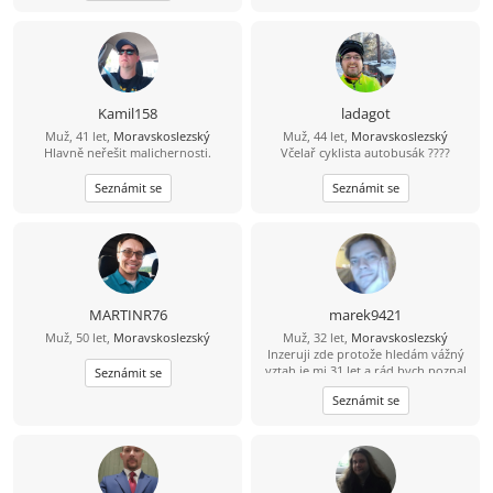
kuchyni, dost možná mě najdeš s
prutem u vody nebo někde na
horách :). Hledám životní
partnerku.Umíš ocenit muže, co umí
uvařit i něco jiného než čaj a
instantní polévku? ????“
Kamil158
ladagot
Muž, 41 let,
Moravskoslezský
Muž, 44 let,
Moravskoslezský
Hlavně neřešit malichernosti.
Včelař cyklista autobusák ????
Seznámit se
Seznámit se
MARTINR76
marek9421
Muž, 50 let,
Moravskoslezský
Muž, 32 let,
Moravskoslezský
Inzeruji zde protože hledám vážný
vztah je mi 31 let a rád bych poznal
Seznámit se
tu pravou. Abych byl řekl pravdu
Seznámit se
mám epilepsii od 15 let takže bydlím
s mamkou v Havířově nemějte mi to
za zlé. Takže prosím jen ty co to
myslí vážně. Jinak mezi mé koníčky
patří čtení mangy a anime občas
pečení (hlavně sladkého) Pokud jsi