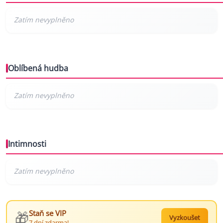
Oblíbená hudba
Intimnosti
🎁
Staň se VIP
Vyzkoušet
7 dní zdarma!