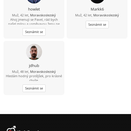
člověk s kterým se dá sednout
normálně se sním bavit smát a
howlet
Markk6
budovat vztah budu rád za tvou
Muž, 42 let,
Moravskoslezský
Muž, 42 let,
Moravskoslezský
odpověď.
Ahoj jmenuji se Pavel, rád bych
našel milou a usměvavou ženu ne
Seznámit se
jen na pokec ale pokud možno i na
Seznámit se
vážný vztah mezi 26 a 49 lety, pokud
budeš chtít ozvi se, budu moc rád
jdhub
Muž, 48 let,
Moravskoslezský
Hledám hodný protějšek, pro krásné
chvíle.
Seznámit se