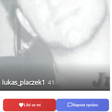
lukas_placzek1
41
Líbí se mi
Napsat zprávu