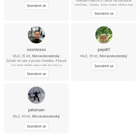
Hledám slečnu či ženu na občasné
schůzky, výlety, kino nebo třeba jen
Seznámit se
sednout na pivko či víno. Kdyžtak
Seznámit se
napiš na email
Kolarp22@gmail.com
:-)
xxxnioxxx
pepi87
Muž, 35 let,
Moravskoslezský
Muž, 39 let,
Moravskoslezský
Schází mi sex a proto hledám. Pokud
i ty mas málo sexu tak se ozvi a
Seznámit se
můžeme si pomoci navzájem.
Seznámit se
petersen
Muž, 43 let,
Moravskoslezský
Seznámit se