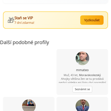
🎁
Staň se VIP
Vyzkoušet
7 dní zdarma!
Další podobné profily
mmateo
Muž, 43 let,
Moravskoslezský
Ahojky většina žen se tu prodává
nechci videjka ani foto chci normální
ženu zadarmo nechodím na
Seznámit se
WhatsApp a podobné sítě