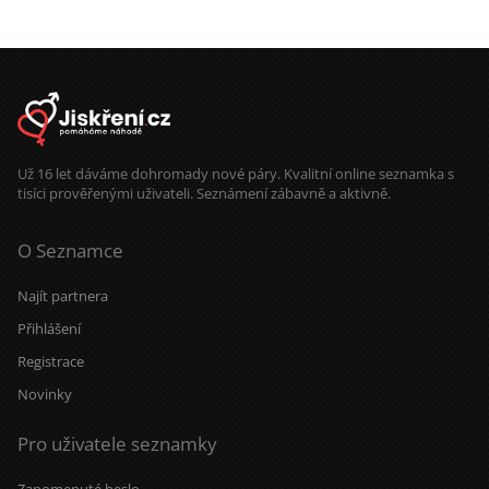
Už 16 let dáváme dohromady nové páry. Kvalitní online seznamka s
tisíci prověřenými uživateli. Seznámení zábavně a aktivně.
O Seznamce
Najít partnera
Přihlášení
Registrace
Novinky
Pro uživatele seznamky