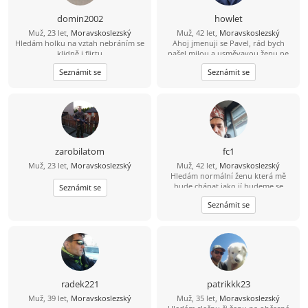
domin2002
howlet
Muž, 23 let,
Moravskoslezský
Muž, 42 let,
Moravskoslezský
Hledám holku na vztah nebráním se
Ahoj jmenuji se Pavel, rád bych
klidně i flirtu
našel milou a usměvavou ženu ne
jen na pokec ale pokud možno i na
Seznámit se
Seznámit se
vážný vztah mezi 26 a 49 lety, pokud
budeš chtít ozvi se, budu moc rád
zarobilatom
fc1
Muž, 23 let,
Moravskoslezský
Muž, 42 let,
Moravskoslezský
Hledám normální ženu která mě
bude chápat jako jí budeme se
Seznámit se
podporovat navzájem v dobrém i
Seznámit se
zlem nesnáším nevěru a která ví co
od života chce
radek221
patrikkk23
Muž, 39 let,
Moravskoslezský
Muž, 35 let,
Moravskoslezský