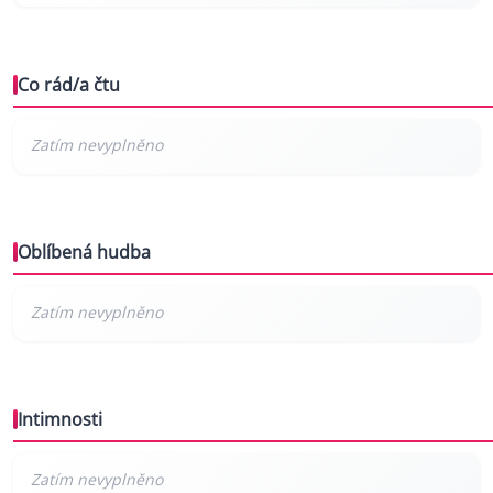
Co rád/a čtu
Oblíbená hudba
Intimnosti