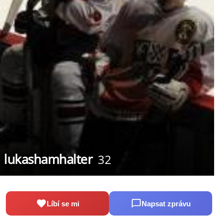
lukashamhalter
32
Líbí se mi
Napsat zprávu