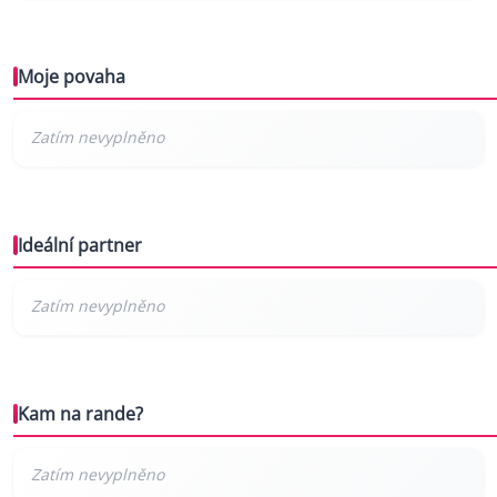
Moje povaha
Ideální partner
Kam na rande?