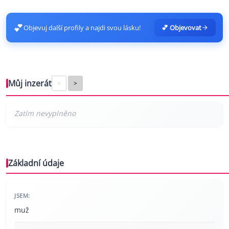
💕
Objevuj další profily a najdi svou lásku!
💕 Objevovat
Můj inzerát
<
>
Základní údaje
JSEM:
muž