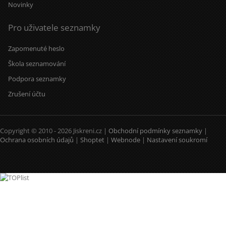
Novinky
Pro uživatele seznamky
Zapomenuté heslo
Škola seznamování
Podpora seznamky
Zrušení účtu
Copyright © 2010 - 2026 Jiskreni.cz |
Obchodní podmínky seznamky
|
Ochrana osobních údajů
|
Shoptet
|
Webnode
|
Nastavení soukromí