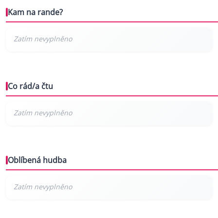
Kam na rande?
Co rád/a čtu
Oblíbená hudba