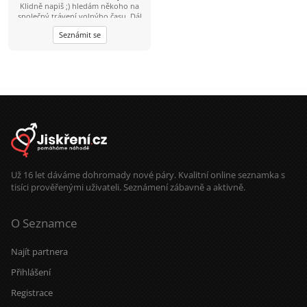
Klidně napiš ;) hledám někoho na
společný trávení volnýho času. Dál
se uvidí podle sympatií. Inteligentní
Seznámit se
pohodář, rád sportuju, rád si přečtu
knížku.
Už 16 let dáváme dohromady nové páry. Kvalitní online seznamka s
tisíci prověřenými uživateli. Seznámení zábavně a aktivně.
O Seznamce
Najít partnera
Přihlášení
Registrace