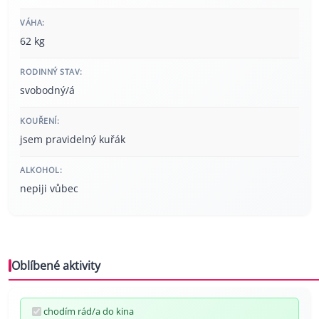
VÁHA:
62 kg
RODINNÝ STAV:
svobodný/á
KOUŘENÍ:
jsem pravidelný kuřák
ALKOHOL:
nepiji vůbec
Oblíbené aktivity
chodím rád/a do kina