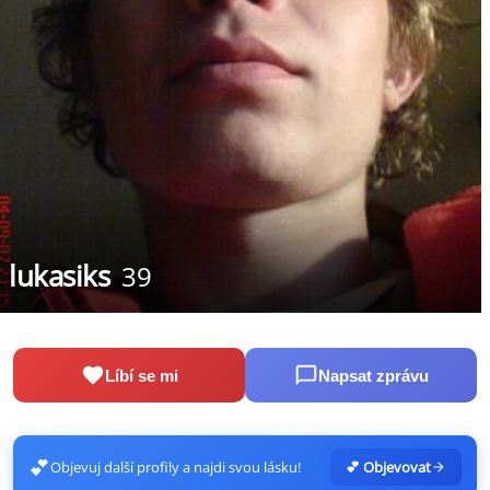
lukasiks
39
Líbí se mi
Napsat zprávu
💕
Objevuj další profily a najdi svou lásku!
💕 Objevovat