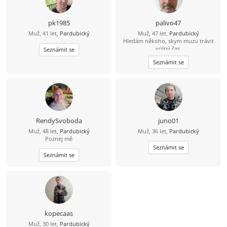
pk1985
palivo47
Muž, 41 let,
Pardubický
Muž, 47 let,
Pardubický
Hledám někoho, skym muzu trávit
,volný čas..
Seznámit se
Seznámit se
RendySvoboda
juno01
Muž, 48 let,
Pardubický
Muž, 36 let,
Pardubický
Poznej mě
Seznámit se
Seznámit se
kopecaas
Muž, 30 let,
Pardubický