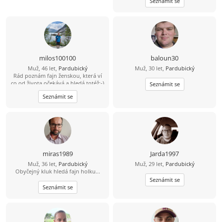
Seznámit se
milos100100
baloun30
Muž, 46 let,
Pardubický
Muž, 30 let,
Pardubický
Rád poznám fajn ženskou, která ví
co od života očekává a hledá totéž:-)
Seznámit se
Seznámit se
miras1989
Jarda1997
Muž, 36 let,
Pardubický
Muž, 29 let,
Pardubický
Obyčejný kluk hledá fajn holku...
Seznámit se
Seznámit se