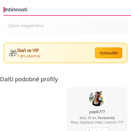
Intimnosti
🎁
Staň se VIP
Vyzkoušet
7 dní zdarma!
Další podobné profily
pepik777
Muž, 35 let,
Pardubický
Ahoj, obyčejný chlap z vesnice ????