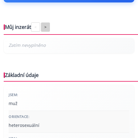
Můj inzerát
<
>
Základní údaje
JSEM:
muž
ORIENTACE:
heterosexuální