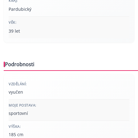
KRAJ:
Pardubický
VĚK:
39 let
Podrobnosti
VZDĚLÁNÍ:
vyučen
MOJE POSTAVA:
sportovní
VÝŠKA:
185 cm