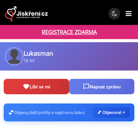
REGISTRACE ZDARMA
Lukasman
18 let
Líbí se mi
Napsat zprávu
💕
Objevuj další profily a najdi svou lásku!
💕 Objevovat