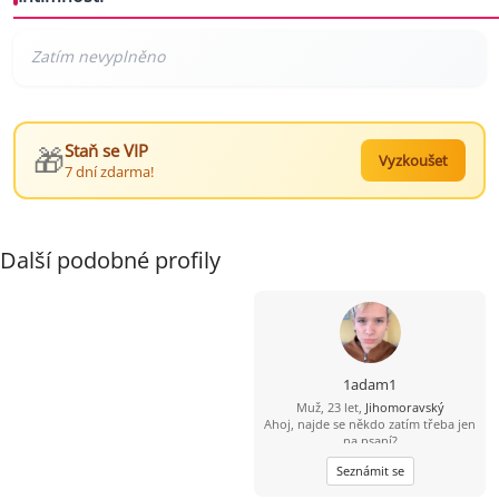
🎁
Staň se VIP
Vyzkoušet
7 dní zdarma!
Další podobné profily
1adam1
Muž, 23 let,
Jihomoravský
Ahoj, najde se někdo zatím třeba jen
na psaní?
Seznámit se