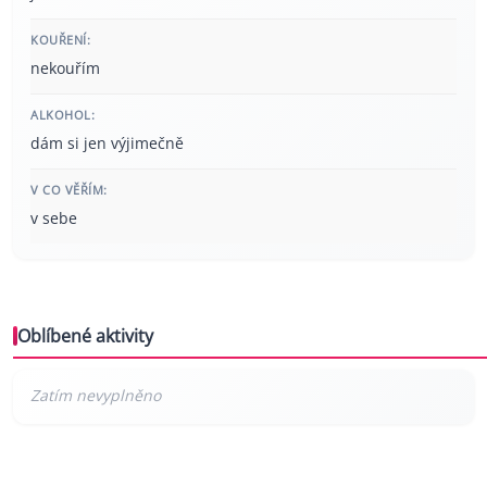
KOUŘENÍ:
nekouřím
ALKOHOL:
dám si jen výjimečně
V CO VĚŘÍM:
v sebe
Oblíbené aktivity