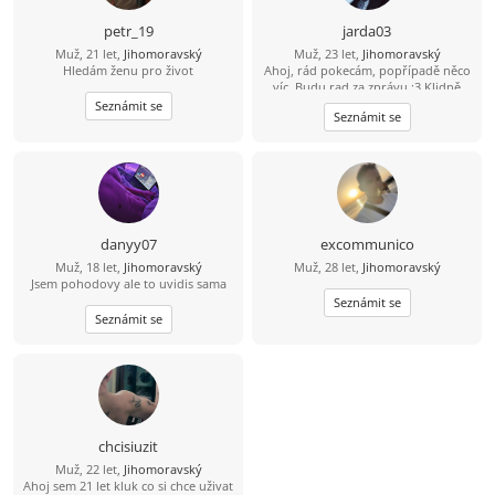
petr_19
jarda03
Muž, 21 let,
Jihomoravský
Muž, 23 let,
Jihomoravský
Hledám ženu pro život
Ahoj, rád pokecám, popřípadě něco
víc. Budu rad za zprávu :3 Klidně
napiš na ig: Top_palacinka
Seznámit se
Seznámit se
danyy07
excommunico
Muž, 18 let,
Jihomoravský
Muž, 28 let,
Jihomoravský
Jsem pohodovy ale to uvidis sama
Seznámit se
Seznámit se
chcisiuzit
Muž, 22 let,
Jihomoravský
Ahoj sem 21 let kluk co si chce uživat