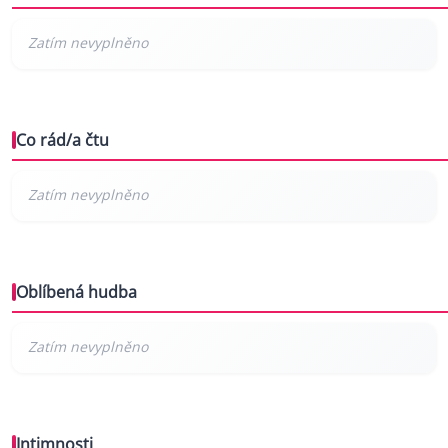
Co rád/a čtu
Oblíbená hudba
Intimnosti