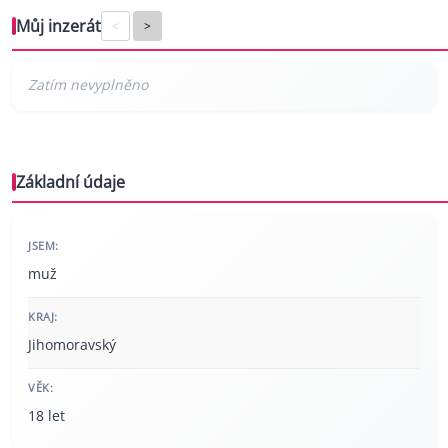
Můj inzerát
<
>
Základní údaje
JSEM:
muž
KRAJ:
Jihomoravský
VĚK:
18 let