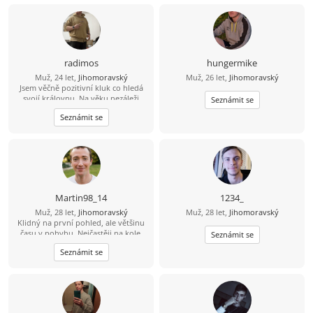
radimos
hungermike
Muž, 24 let,
Jihomoravský
Muž, 26 let,
Jihomoravský
Jsem věčně pozitivní kluk co hledá
svojí královnu. Na věku nezáleži
Seznámit se
všechno je o tom jestli si rozumíme a
Seznámit se
padneme do oka.
Martin98_14
1234_
Muž, 28 let,
Jihomoravský
Muž, 28 let,
Jihomoravský
Klidný na první pohled, ale většinu
času v pohybu. Nejčastěji na kole.
Seznámit se
Mám rád dobré jídlo a čas strávený
Seznámit se
v pohodě bez zbytečných dramat.
Spíš parťák než šéf. Opora jo, chaos
ne. Hledám někoho, s kým si
sedneme v reálu. Klidně kafe nebo
procházka.