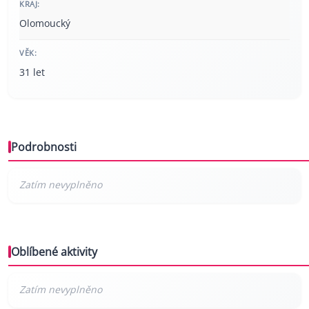
KRAJ:
Olomoucký
VĚK:
31 let
Podrobnosti
Oblíbené aktivity