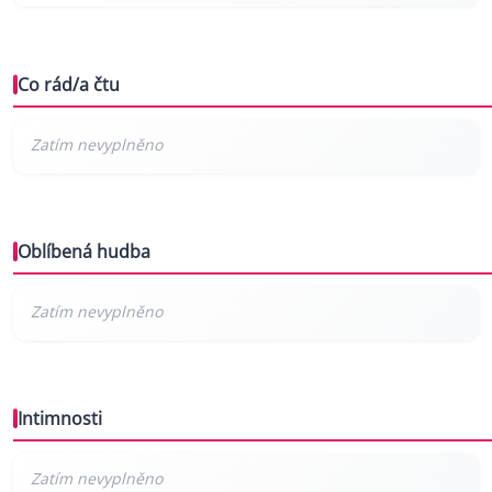
Co rád/a čtu
Oblíbená hudba
Intimnosti