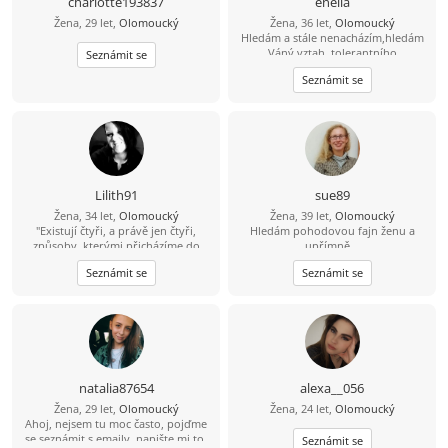
charlotte193837
enella
Žena, 29 let,
Olomoucký
Žena, 36 let,
Olomoucký
Hledám a stále nenacházím,hledám
Váný vztah ,tolerantního
Seznámit se
muže,pracujícího a hodného naopak
Seznámit se
mu mohu nabídnout svvé srdce a
svou Lásku !!!jen vážně!!Hledám i
nové přátelé,jak se říká kamarádů
není nikdy dost :o))
Lilith91
sue89
Žena, 34 let,
Olomoucký
Žena, 39 let,
Olomoucký
"Existují čtyři, a právě jen čtyři,
Hledám pohodovou fajn ženu a
způsoby, kterými přicházíme do
upřímně ..
kontaktu s okolním světem. A jsme
Seznámit se
Seznámit se
oceňováni a hodnoceni právě podle
těchto čtyř kritérií: co děláme, jak
vypadáme, co říkáme a jak to
říkáme." :))
natalia87654
alexa__056
Žena, 29 let,
Olomoucký
Žena, 24 let,
Olomoucký
Ahoj, nejsem tu moc často, pojďme
se seznámit s emaily, napište mi to,
Seznámit se