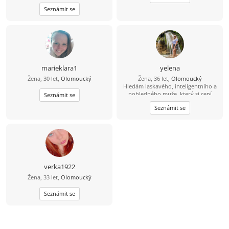
ráda bych tam o sobě řekla.
Seznámit se
marieklara1
yelena
Žena, 30 let,
Olomoucký
Žena, 36 let,
Olomoucký
Hledám laskavého, inteligentního a
pohledného muže, který si cení
Seznámit se
upřímnosti a miluje pohodlí.
Seznámit se
verka1922
Žena, 33 let,
Olomoucký
Seznámit se