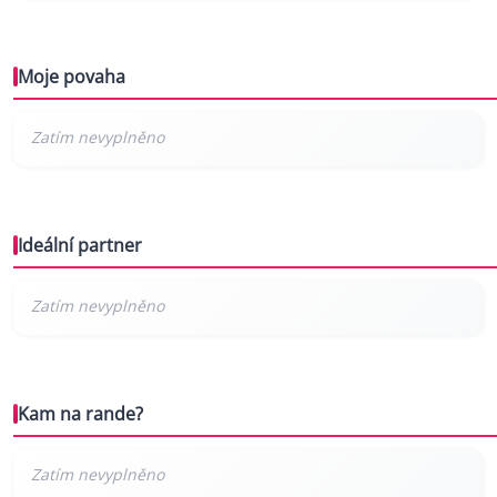
Moje povaha
Ideální partner
Kam na rande?