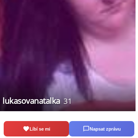
lukasovanatalka
31
Líbí se mi
Napsat zprávu