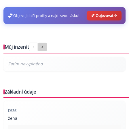
💕
Objevuj další profily a najdi svou lásku!
💕 Objevovat
Můj inzerát
<
>
Základní údaje
JSEM:
žena