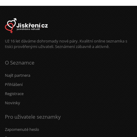
Už 16 let dáváme dohromady nové páry. Kvalitní online seznamka s
tisíci prověřenými uživateli. Seznámení zábavně a aktivně.
O Seznamce
Najít partnera
Přihlášení
Registrace
Novinky
Pro uživatele seznamky
Zapomenuté heslo