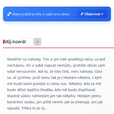
💕
Objevuj další profily a najdi svou lásku!
💕 Objevovat
Můj inzerát
<
>
Nevěřím na náhody. Tím si jen lidé vysvětlují něco, co teď
nechápou. Víc o sobě napsat nemůžu, protože občas sám
sobě nerozumím. Ale to, že toto čteš, není náhoda. Ozvi
se, ať zjistíme, proč tomu tak je:) Hledám někoho, s kým
mě bude bavit povídat si celou noc. Někoho, kdo ze mě
bude dělat lepšího člověka, kdo mě bude doplňovat.
Vlastně vůbec nehledám jen tak někoho. Hledám jednu
konkrétní osobu, jen ještě nevím, jak se jmenuje, ani jak
vypadá. Třeba to jsi ty...