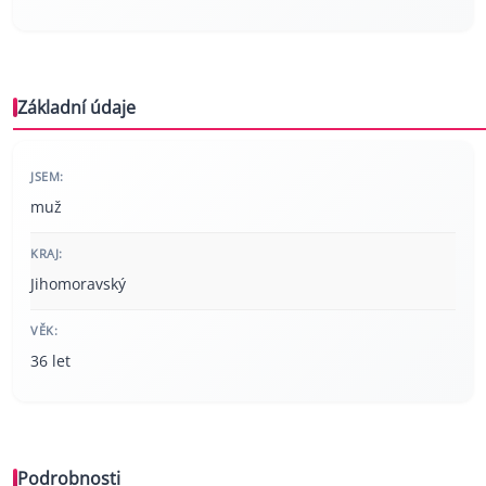
Základní údaje
JSEM:
muž
KRAJ:
Jihomoravský
VĚK:
36 let
Podrobnosti