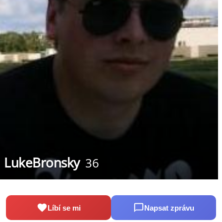
LukeBronsky
36
Líbí se mi
Napsat zprávu