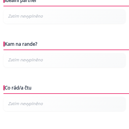
Ideální partner
Kam na rande?
Co rád/a čtu