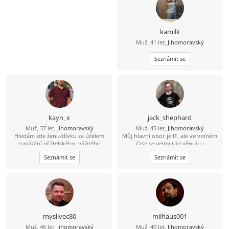
kamilk
Muž, 41 let,
Jihomoravský
Seznámit se
kayn_x
jack_shephard
Muž, 37 let,
Jihomoravský
Muž, 45 let,
Jihomoravský
Hledám zde ženu/dívku za účelem
Můj hlavní obor je IT, ale ve volném
navázání přátelského, vážného
čase se velmi rád věnuju i
vztahu či nezávazného vztahu (vše
humanitnějším věcem. Čas od času si
Seznámit se
Seznámit se
dle domluvy). Více informací přes
rád zasportuju či zahraju na kytaru.
vzkazy.
Hledám někoho sympatického s
trochou rozhledu, aby jsme si měli o
čem povídat. :)
myslivec80
milhaus001
Muž, 46 let,
Jihomoravský
Muž, 40 let,
Jihomoravský