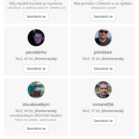
Můj největší koníček je myslivost,
Rád pomůžu s čímkoliv a na oplátku
rybaření, kulečník biliard, střelba ze
očekávám totéž
zbraní brokovnice, šipky, šachy
Seznámit se
Seznámit se
petanque, kostky, mám rád psy,
zvířata, rád se bavím, tancuji, trochu
jezdím na kole, mám rád procházky,
výlety. Mám rád dobré jídlo hlavně
maso, piju víno pivo i nějakého
panáčka. Vykládám vtipy, umím si
udělat srandu i ze sebe. Jsem
normální chlap mám rád upřímnost,
pecoldinho
johnblack
co na srdci to na jazyku, držím slovo,
Muž, 42 let,
Jihomoravský
Muž, 35 let,
Jihomoravský
myslím že jsem férový a rovný chlap.
Seznámit se
Seznámit se
slovaksvelkym
roman4356
Muž, 44 let,
Jihomoravský
Muž, 37 let,
Jihomoravský
slovaksvelkym SRDCOM Hladám
Teba na výlety, grilovanie,
Seznámit se
spoločnosť pri každodenných
Seznámit se
veciach. Zablokuje ma IBA jeptiška so
zašitou ... . Neopakujem po
ostatných, LEBO VŠETCI. Žijem bez