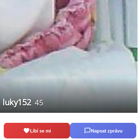
luky152
45
Líbí se mi
Napsat zprávu