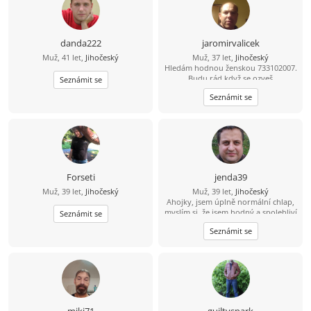
danda222
jaromirvalicek
Muž, 41 let,
Jihočeský
Muž, 37 let,
Jihočeský
Hledám hodnou ženskou 733102007.
Budu rád když se ozveš
Seznámit se
Seznámit se
Forseti
jenda39
Muž, 39 let,
Jihočeský
Muž, 39 let,
Jihočeský
Ahojky, jsem úplně normální chlap,
myslím si, že jsem hodný a spolehliví
Seznámit se
a že nezkazím žádnou srandu.
Seznámit se
Hledám k sobě partnerku na
společnou a pohodovou cestu
životem. Malé dítě není
překážkou????