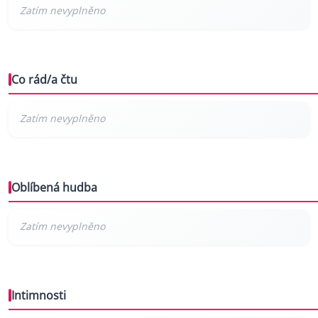
Co rád/a čtu
Oblíbená hudba
Intimnosti