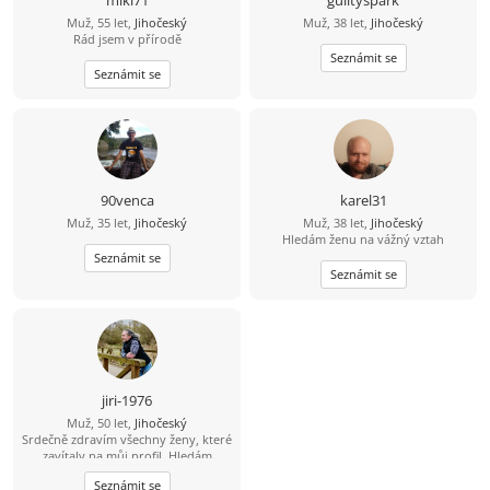
miki71
guiltyspark
Muž, 55 let,
Jihočeský
Muž, 38 let,
Jihočeský
Rád jsem v přírodě
Seznámit se
Seznámit se
90venca
karel31
Muž, 35 let,
Jihočeský
Muž, 38 let,
Jihočeský
Hledám ženu na vážný vztah
Seznámit se
Seznámit se
jiri-1976
Muž, 50 let,
Jihočeský
Srdečně zdravím všechny ženy, které
zavítaly na můj profil. Hledám
pohodovou ženu, která pečuje o své
Seznámit se
tělo i duši, žije vědomě a aktivně.