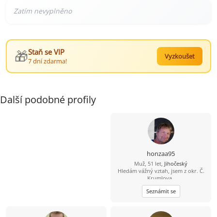
🎁
Staň se VIP
Vyzkoušet
7 dní zdarma!
Další podobné profily
honzaa95
Muž, 51 let,
Jihočeský
Hledám vážný vztah, jsem z okr. Č.
Krumlova,.
Seznámit se