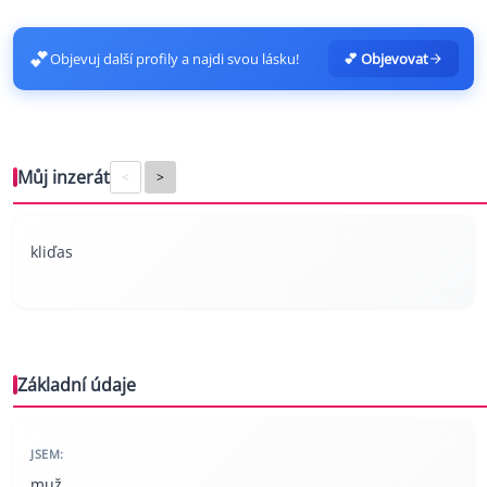
💕
Objevuj další profily a najdi svou lásku!
💕 Objevovat
Můj inzerát
<
>
kliďas
Základní údaje
JSEM:
muž