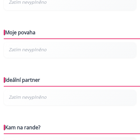
Moje povaha
Ideální partner
Kam na rande?