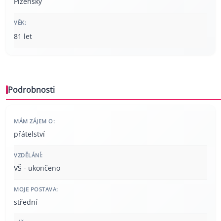
Plzeňský
VĚK:
81 let
Podrobnosti
MÁM ZÁJEM O:
přátelství
VZDĚLÁNÍ:
VŠ - ukončeno
MOJE POSTAVA:
střední