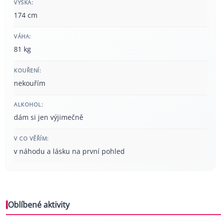
VÝŠKA:
174 cm
VÁHA:
81 kg
KOUŘENÍ:
nekouřím
ALKOHOL:
dám si jen výjimečně
V CO VĚŘÍM:
v náhodu a lásku na první pohled
Oblíbené aktivity