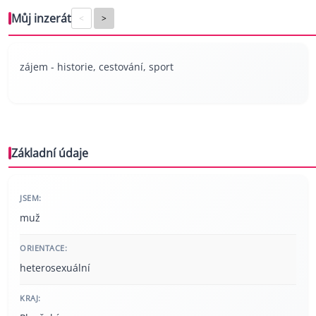
Můj inzerát
<
>
zájem - historie, cestování, sport
Základní údaje
JSEM:
muž
ORIENTACE:
heterosexuální
KRAJ: