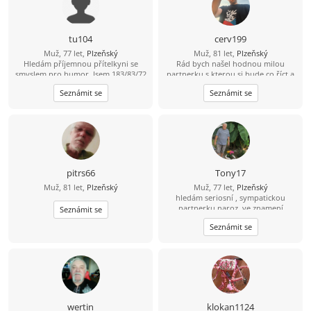
tu104
cerv199
Muž, 77 let,
Plzeňský
Muž, 81 let,
Plzeňský
Hledám příjemnou přítelkyni se
Rád bych našel hodnou milou
smyslem pro humor. Jsem 183/83/72
partnerku s kterou si bude co říct a
let, aktivní, bydlím v Plzni.
bude s ní dostatečná sranda a klid. :)
Seznámit se
Seznámit se
Na věku mi nezaleží. :)
pitrs66
Tony17
Muž, 81 let,
Plzeňský
Muž, 77 let,
Plzeňský
hledám seriosní , sympatickou
partnerku naroz. ve znamení
Seznámit se
kozoroh, býk, stir, ryby, do
Seznámit se
169/69/NK s řidičákem pro společné
aktivity...prevazne ziji ale na
nemeckem Jihozapadu
wertin
klokan1124