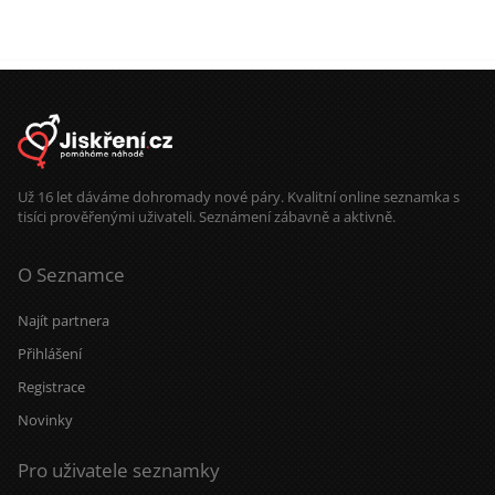
Už 16 let dáváme dohromady nové páry. Kvalitní online seznamka s
tisíci prověřenými uživateli. Seznámení zábavně a aktivně.
O Seznamce
Najít partnera
Přihlášení
Registrace
Novinky
Pro uživatele seznamky