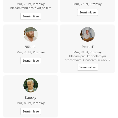
Muž, 73 let,
Plzeňský
Muž, 72 let,
Plzeňský
hledám ženu pro život,ne flirt
Seznámit se
Seznámit se
96Lada
PepanT
Muž, 76 let,
Plzeňský
Muž, 89 let,
Plzeňský
Hledám paní ke společným
procházkám, k posezení u kávy, k
Seznámit se
návštěvě divadla a v létě třeba i k
Seznámit se
výletu ven z města, na houby nebo k
vodě. A hlavně - měli bychom se tam
čím dopravit. Vystudoval jsem VŠ,
pracoval ve dvou oborech, teď jsem
už dlouho v důchodu. Před rokem
jsem ovdověl a je mi smutno. Mám
rád kulturu, především hudbu, s
chutí si zahraju na klavír, hlavně
Kaucky
populární melodie mého mládí.
Muž, 85 let,
Plzeňský
Dříve jsem rád tančil a snad jsem to
úplně nezapomněl.
Seznámit se