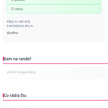
citlivá
PŘEJI SI, ABY MŮJ
PARTNER/KA BYL/A:
duvěra
Kam na rande?
Co rád/a čtu