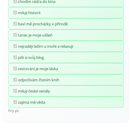
chodím rád/a do kina
miluji historii
baví mě procházky v přírodě
tanec je moje vášeň
nejraději ležím u moře a relaxuji
píši si svůj blog
cestování je moje láska
odpočívám čtením knih
miluji české seriály
zajímá mě věda
hry pc