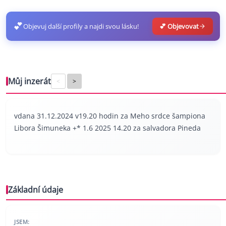
💕
Objevuj další profily a najdi svou lásku!
💕 Objevovat
Můj inzerát
<
>
vdana 31.12.2024 v19.20 hodin za Meho srdce šampiona
Libora Šimuneka +* 1.6 2025 14.20 za salvadora Pineda
Základní údaje
JSEM: