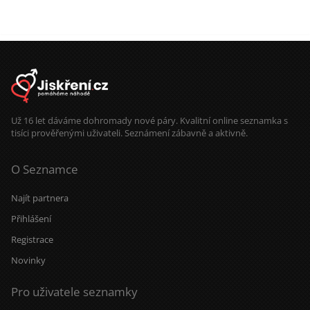
vaření, pečení a sledování filmů.
Budu ráda když se mi ozveš na tel.
774 881 971. Budu se těšit.
Už 16 let dáváme dohromady nové páry. Kvalitní online seznamka s
tisíci prověřenými uživateli. Seznámení zábavně a aktivně.
O Seznamce
Najít partnera
Přihlášení
Registrace
Novinky
Pro uživatele seznamky