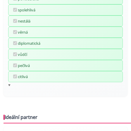
spolehlivá
nestálá
věrná
diplomatická
vůdčí
pečlivá
citlivá
♥
Ideální partner