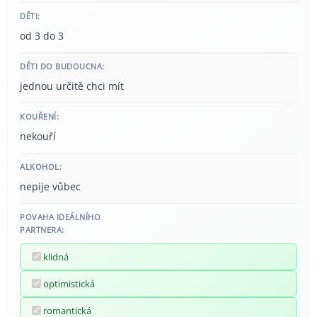
DĚTI:
od 3 do 3
DĚTI DO BUDOUCNA:
jednou určitě chci mít
KOUŘENÍ:
nekouří
ALKOHOL:
nepije vůbec
POVAHA IDEÁLNÍHO
PARTNERA:
klidná
optimistická
romantická