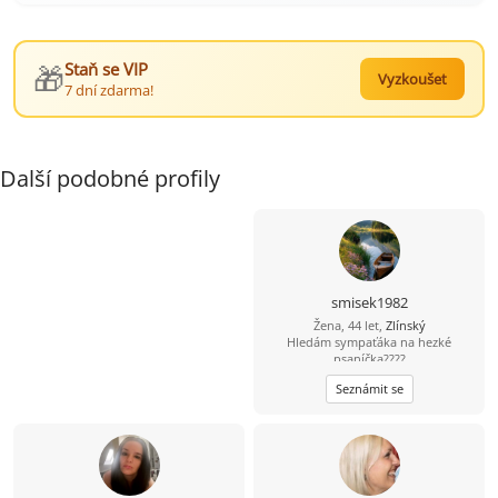
🎁
Staň se VIP
Vyzkoušet
7 dní zdarma!
Další podobné profily
smisek1982
Žena, 44 let,
Zlínský
Hledám sympaťáka na hezké
psaníčka????
Seznámit se