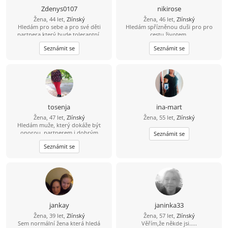
Zdenys0107
nikirose
Žena, 44 let,
Zlínský
Žena, 46 let,
Zlínský
Hledám pro sebe a pro své děti
Hledám spřízněnou duši pro pro
partnera,který bude tolerantní,
cestu životem.
veselý,pohodový ,a který nás bude
Seznámit se
Seznámit se
mít rad...
tosenja
ina-mart
Žena, 47 let,
Zlínský
Žena, 55 let,
Zlínský
Hledám muže, který dokáže být
oporou, partnerem i dobrým
Seznámit se
kamarádem 2 mých menších dětí.
Seznámit se
jankay
janinka33
Žena, 39 let,
Zlínský
Žena, 57 let,
Zlínský
Sem normální žena která hledá
Věřím,že někde jsi.....