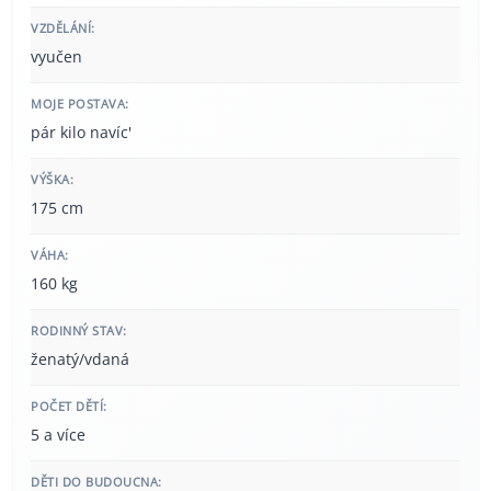
VZDĚLÁNÍ:
vyučen
MOJE POSTAVA:
pár kilo navíc'
VÝŠKA:
175 cm
VÁHA:
160 kg
RODINNÝ STAV:
ženatý/vdaná
POČET DĚTÍ:
5 a více
DĚTI DO BUDOUCNA: