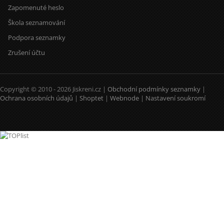
Zapomenuté heslo
Škola seznamování
Podpora seznamky
Zrušení účtu
Copyright © 2010 - 2026 Jiskreni.cz |
Obchodní podmínky seznamky
|
Ochrana osobních údajů
|
Shoptet
|
Webnode
|
Nastavení soukromí