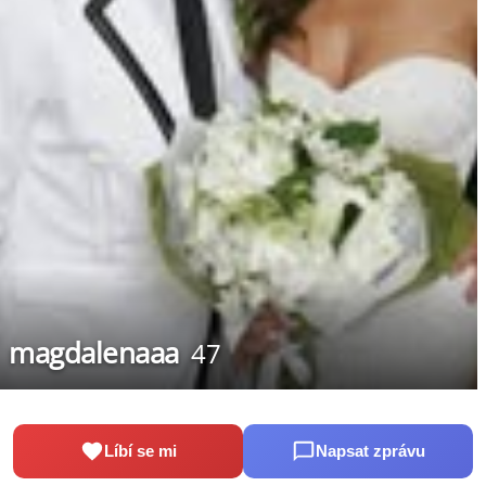
magdalenaaa
47
Líbí se mi
Napsat zprávu