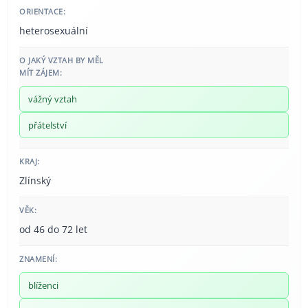
ORIENTACE:
heterosexuální
O JAKÝ VZTAH BY MĚL
MÍT ZÁJEM:
vážný vztah
přátelství
KRAJ:
Zlínský
VĚK:
od 46 do 72 let
ZNAMENÍ:
blíženci