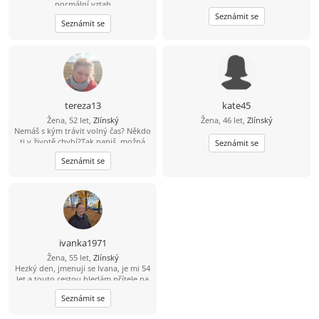
normální vztah
Seznámit se
Seznámit se
tereza13
kate45
Žena, 52 let,
Zlínský
Žena, 46 let,
Zlínský
Nemáš s kým trávit volný čas? Někdo
ti v životě chybí?Tak napiš, možná
Seznámit se
něco vymyslíme spolu a časem se
Seznámit se
uvidí....
ivanka1971
Žena, 55 let,
Zlínský
Hezký den, jmenuji se Ivana, je mi 54
let a touto cestou hledám přítele na
vážný vztah ve věku 45-60 let. Jsem
Seznámit se
ze Zlína a mám 2 dospělé dcery. Mezi
mé koníčky patří procházky, výlety,