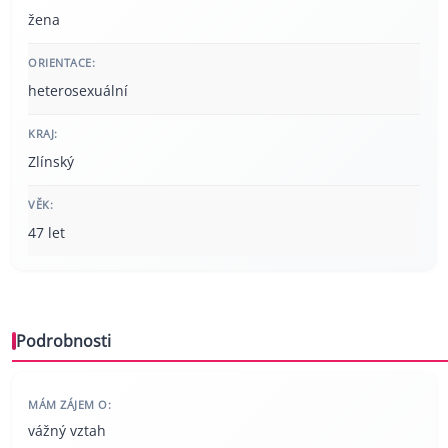
žena
ORIENTACE:
heterosexuální
KRAJ:
Zlínský
VĚK:
47 let
Podrobnosti
MÁM ZÁJEM O:
vážný vztah