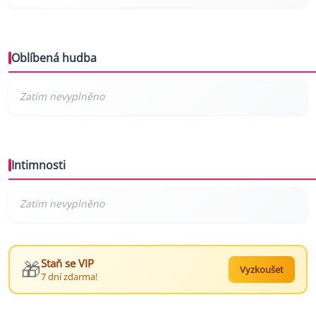
Oblíbená hudba
Intimnosti
🎁
Staň se VIP
Vyzkoušet
7 dní zdarma!