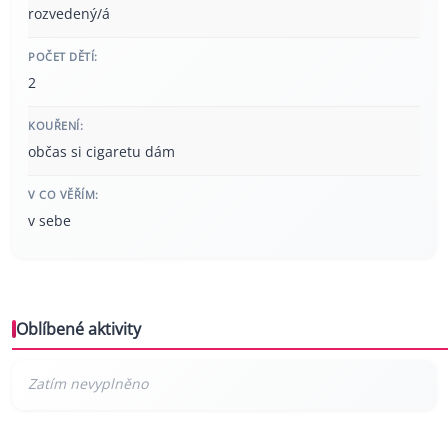
rozvedený/á
POČET DĚTÍ:
2
KOUŘENÍ:
občas si cigaretu dám
V CO VĚŘÍM:
v sebe
Oblíbené aktivity