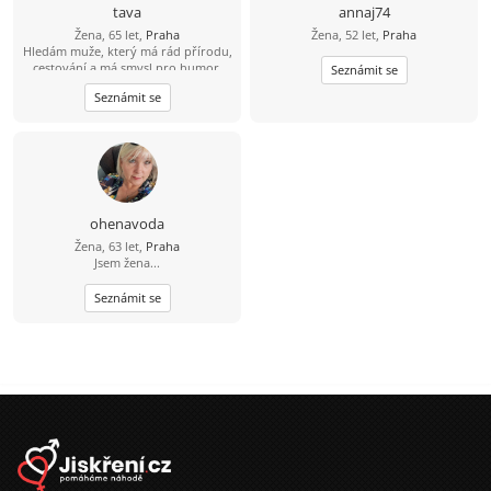
životě. Hledám vážný vztah založený
tava
annaj74
na upřímnosti a vzájemném
Žena, 65 let,
Praha
Žena, 52 let,
Praha
respektu. Pokud máš vyřešenou
Hledám muže, který má rád přírodu,
minulost a chceš začít psát novou
cestování a má smysl pro humor.
kapitolu, budeme si rozumět.
Seznámit se
Seznámit se
ohenavoda
Žena, 63 let,
Praha
Jsem žena...
Seznámit se