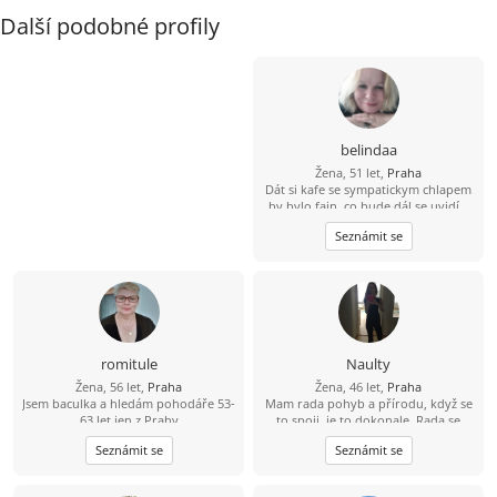
Další podobné profily
belindaa
Žena, 51 let,
Praha
Dát si kafe se sympatickym chlapem
by bylo fajn, co bude dál,se uvidí...
Seznámit se
romitule
Naulty
Žena, 56 let,
Praha
Žena, 46 let,
Praha
Jsem baculka a hledám pohodáře 53-
Mam rada pohyb a přírodu, když se
63 let jen z Prahy
to spoji, je to dokonale. Rada se
zabyvam různými druhy cvičení a
Seznámit se
Seznámit se
zdravým životním stylem, ale
samozrejme rezervy jsou ;-). Osobni
rozvoj mne obohacuje život, je to