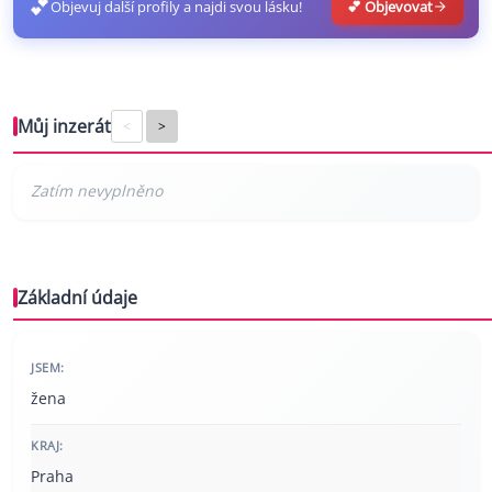
💕
Objevuj další profily a najdi svou lásku!
💕 Objevovat
Můj inzerát
<
>
Základní údaje
JSEM:
žena
KRAJ:
Praha