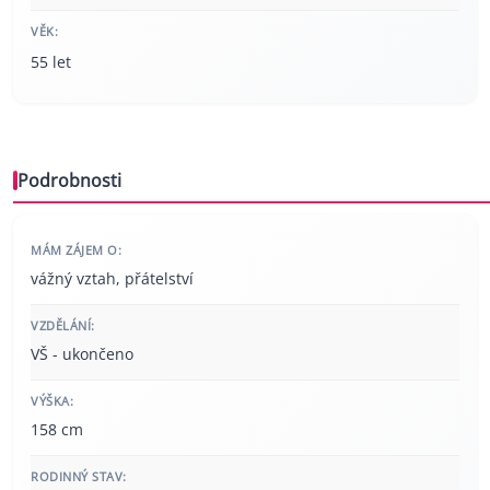
VĚK:
55 let
Podrobnosti
MÁM ZÁJEM O:
vážný vztah, přátelství
VZDĚLÁNÍ:
VŠ - ukončeno
VÝŠKA:
158 cm
RODINNÝ STAV: