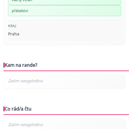
přátelství
KRAJ:
Praha
Kam na rande?
Co rád/a čtu