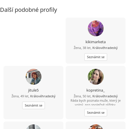
Další podobné profily
kikimarketa
Žena, 38 let,
Královéhradecký
Seznámit se
jitule5
kopretina_
Žena, 49 let,
Královéhradecký
Žena, 50 let,
Královéhradecký
Ráda bych poznala muže, který je
volný, pro společné zážitky,
Seznámit se
porozumění, smích a budování
Seznámit se
něčeho hezkého.