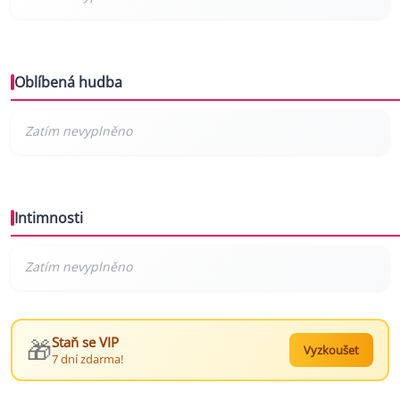
Oblíbená hudba
Intimnosti
🎁
Staň se VIP
Vyzkoušet
7 dní zdarma!