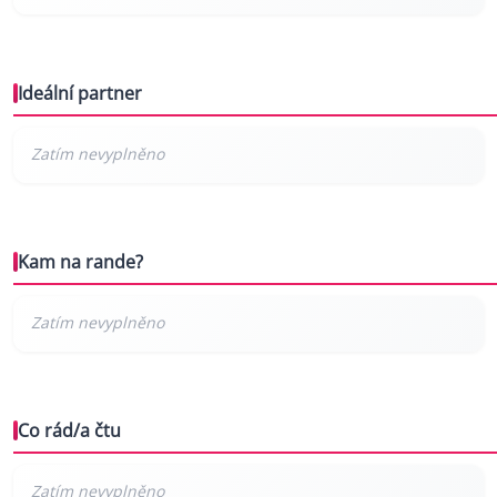
Ideální partner
Kam na rande?
Co rád/a čtu