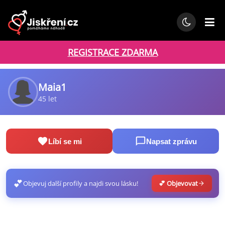
REGISTRACE ZDARMA
Maia1
45 let
Líbí se mi
Napsat zprávu
💕
Objevuj další profily a najdi svou lásku!
💕 Objevovat