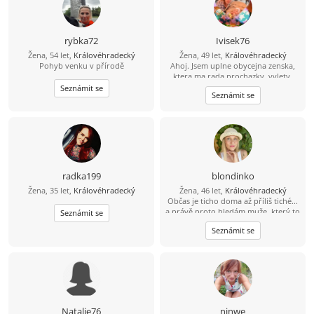
rybka72
Ivisek76
Žena, 54 let,
Královéhradecký
Žena, 49 let,
Královéhradecký
Pohyb venku v přírodě
Ahoj. Jsem uplne obycejna zenska,
ktera ma rada prochazky, vylety,
deti a spoustu dalsiho. Zivot se se
Seznámit se
Seznámit se
mnou zrovna nemazlil, tak uz trochu
pochybuju, jestli je nekde muz, ktery
by chtel stravit se mnou treba i
zbytek zivota. Taky ti chybi chvile s
blizkou osobou, nemas se s kym
smat nebo se ke komu choulit, kdyz
je ti smutno? Tak se ozvy. Deti
nejsou prekazkou, naopak
radka199
blondinko
Žena, 35 let,
Královéhradecký
Žena, 46 let,
Královéhradecký
Občas je ticho doma až příliš tiché...
a právě proto hledám muže, který to
Seznámit se
má podobně. Jsem svobodná, sama,
Seznámit se
ale připravená to změnit. Věřím, že
ve dvou je život krásnější i obyčejný
den může být výjimečný, když ho
trávíš s tím pravým. Miluji přírodu,
zvířata a věci, které přinášejí klid a
radost. Hledám vyrovnaného,
pohodového muže, který si umí
udělat legraci, ale ví i kdy být vážný.
Natalie76
ninwe