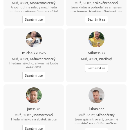
Muž, 43 let,
Moravskoslezský
Muž, 62 let,
Královéhradecký
Ahoj hodni a mlady muž hledá
Jsem kliďas a pohodář se smyslem
hodnou a věrnou ženu na vážní
pro humor. Hledám přítelkyni, ale
seznámení lásku .
nepohrdnou ani z kamarádkou.
Seznámit se
Seznámit se
michal770626
Milan1977
Muž, 49 let,
Královéhradecký
Muž, 49 let,
Plzeňský
Hledám někoho, s kým mě bude
dobře????
Seznámit se
Seznámit se
jan1976
lukas777
Muž, 50 let,
Jihomoravský
Muž, 32 let,
Středočeský
Hledam lasku na zbytek života
Jsem spíš introvert, takže mě
nenajdeš na každém večírku.
Mnohem raději si užiju pohodový
Seznámit se