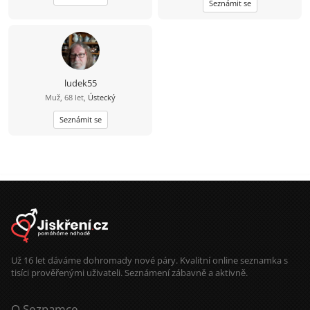
Seznámit se
večer, procházku nebo hezký výlet.
Hledám holku, se kterou nám bude
dobře i v obyčejných chvílích. Když
si budeme rozumět, všechno ostatní
přijde samo
ludek55
Muž, 68 let,
Ústecký
Seznámit se
Už 16 let dáváme dohromady nové páry. Kvalitní online seznamka s
tisíci prověřenými uživateli. Seznámení zábavně a aktivně.
O Seznamce