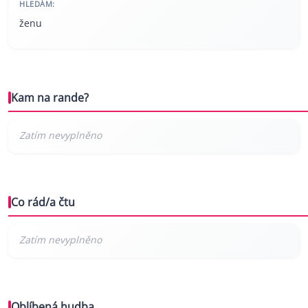
HLEDÁM:
ženu
Kam na rande?
Co rád/a čtu
Oblíbená hudba