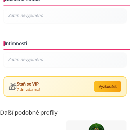
Intimnosti
🎁
Staň se VIP
Vyzkoušet
7 dní zdarma!
Další podobné profily