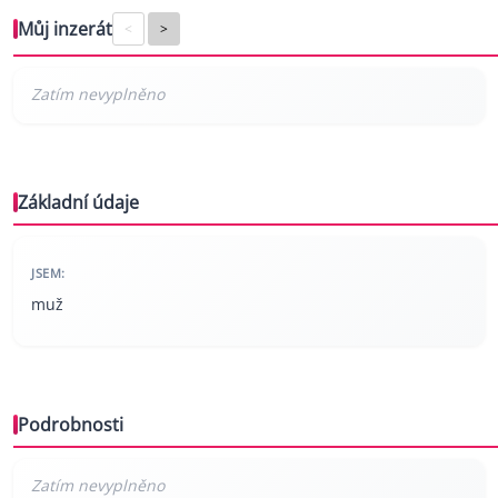
Můj inzerát
<
>
Základní údaje
JSEM:
muž
Podrobnosti