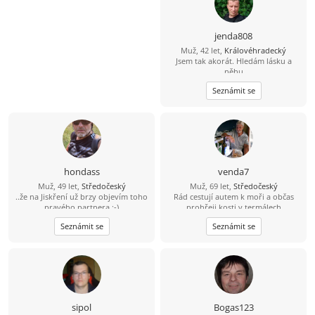
jenda808
Muž, 42 let,
Královéhradecký
Jsem tak akorát. Hledám lásku a
něhu
Seznámit se
hondass
venda7
Muž, 49 let,
Středočeský
Muž, 69 let,
Středočeský
..že na Jiskření už brzy objevím toho
Rád cestují autem k moři a občas
pravého partnera :-)
prohřeji kosti v termálech
Seznámit se
Seznámit se
sipol
Bogas123