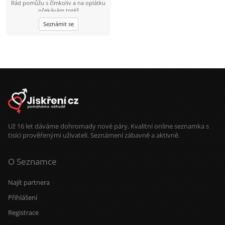
Rád pomůžu s čímkoliv a na oplátku
očekávám totéž
Seznámit se
Už 16 let dáváme dohromady nové páry. Kvalitní online seznamka s
tisíci prověřenými uživateli. Seznámení zábavně a aktivně.
O Seznamce
Najít partnera
Přihlášení
Registrace