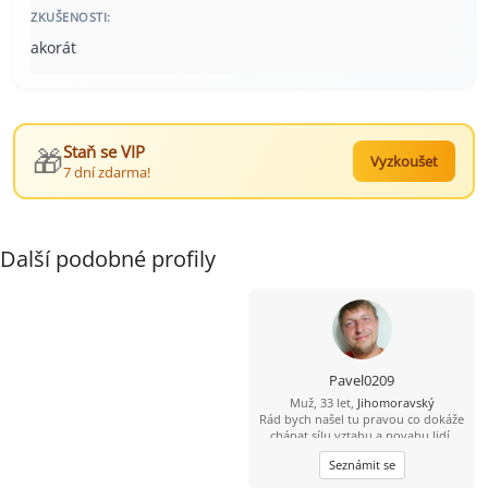
ZKUŠENOSTI:
akorát
🎁
Staň se VIP
Vyzkoušet
7 dní zdarma!
Další podobné profily
Pavel0209
Muž, 33 let,
Jihomoravský
Rád bych našel tu pravou co dokáže
chápat sílu vztahu a povahu lidí.
Seznámit se