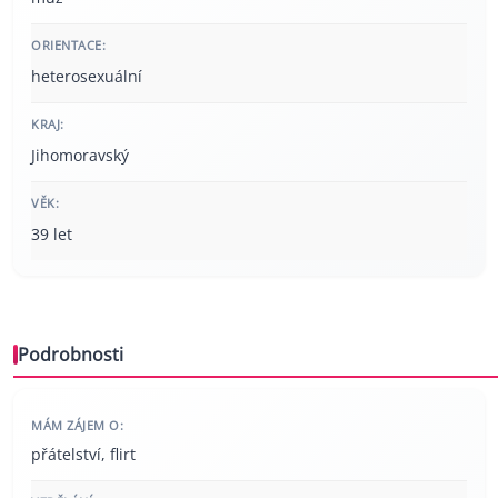
ORIENTACE:
heterosexuální
KRAJ:
Jihomoravský
VĚK:
39 let
Podrobnosti
MÁM ZÁJEM O:
přátelství, flirt