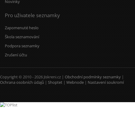
Novinky
Pro uživatele seznamky
Zapomenuté heslo
Škola seznamování
Podpora seznamky
Zrušení účtu
Copyright © 2010 - 2026 Jiskreni.cz |
Obchodní podmínky seznamky
|
Ochrana osobních údajů
|
Shoptet
|
Webnode
|
Nastavení soukromí