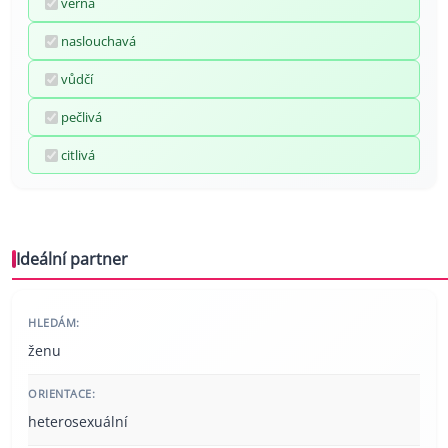
věrná
naslouchavá
vůdčí
pečlivá
citlivá
Ideální partner
HLEDÁM:
ženu
ORIENTACE:
heterosexuální