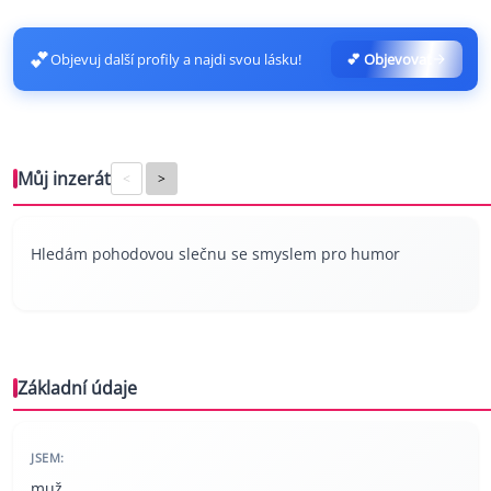
💕
Objevuj další profily a najdi svou lásku!
💕 Objevovat
Můj inzerát
<
>
Hledám pohodovou slečnu se smyslem pro humor
Základní údaje
JSEM:
muž