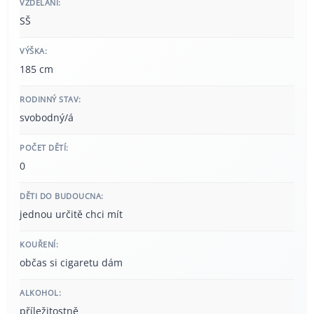
VZDĚLÁNÍ:
SŠ
VÝŠKA:
185 cm
RODINNÝ STAV:
svobodný/á
POČET DĚTÍ:
0
DĚTI DO BUDOUCNA:
jednou určitě chci mít
KOUŘENÍ:
občas si cigaretu dám
ALKOHOL:
příležitostně