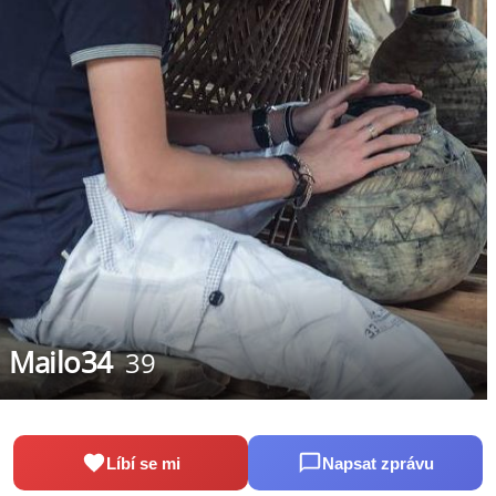
Mailo34
39
Líbí se mi
Napsat zprávu