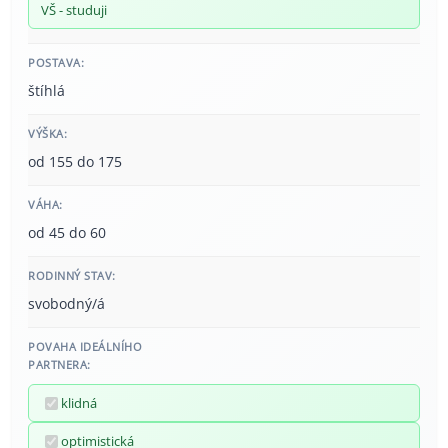
VŠ - studuji
POSTAVA:
štíhlá
VÝŠKA:
od 155 do 175
VÁHA:
od 45 do 60
RODINNÝ STAV:
svobodný/á
POVAHA IDEÁLNÍHO
PARTNERA:
klidná
optimistická