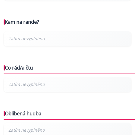
Kam na rande?
Co rád/a čtu
Oblíbená hudba