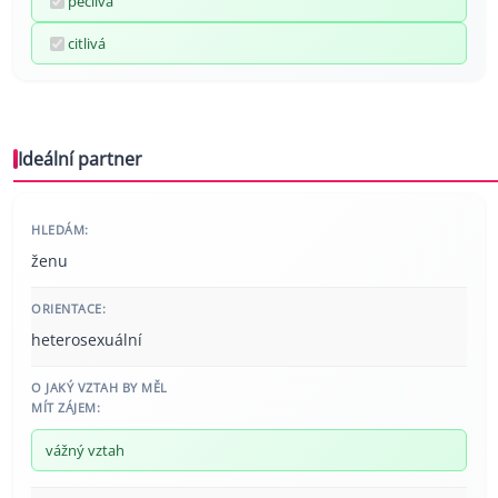
pečlivá
citlivá
Ideální partner
HLEDÁM:
ženu
ORIENTACE:
heterosexuální
O JAKÝ VZTAH BY MĚL
MÍT ZÁJEM:
vážný vztah