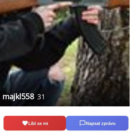
majkl558
31
Líbí se mi
Napsat zprávu