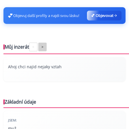
💕
Objevuj další profily a najdi svou lásku!
💕 Objevovat
Můj inzerát
<
>
Ahoj chci najid nejaky vztah
Základní údaje
JSEM:
muž