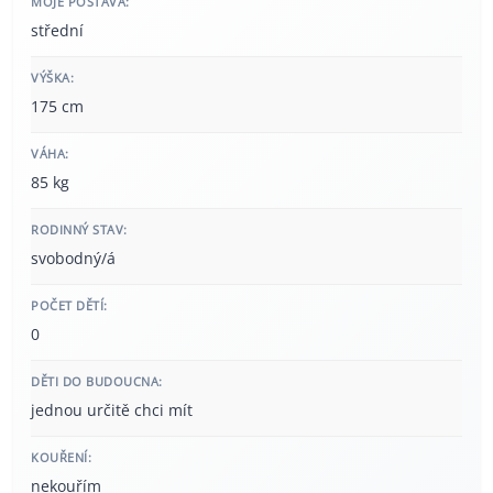
MOJE POSTAVA:
střední
VÝŠKA:
175 cm
VÁHA:
85 kg
RODINNÝ STAV:
svobodný/á
POČET DĚTÍ:
0
DĚTI DO BUDOUCNA:
jednou určitě chci mít
KOUŘENÍ:
nekouřím