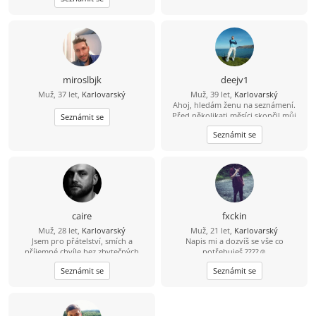
brát vážně i když mám rád úchylne
správy jsem zadák
miroslbjk
deejv1
Muž, 37 let,
Karlovarský
Muž, 39 let,
Karlovarský
Ahoj, hledám ženu na seznámení.
Před několikati měsíci skončil můj
Seznámit se
bývalí vztah. Teď chci potkat
Seznámit se
kamarádku , milenku, ženu na vážný
vztah. Bydlím sám, a bydlím na
baráčku v Rudě na Šumavě. Auto
mám, čas si udělám :-), a odepíšu na
každou zprávu. Jestli chceš, napiš a
uvidíš ;-) .
caire
fxckin
Muž, 28 let,
Karlovarský
Muž, 21 let,
Karlovarský
Jsem pro přátelství, smích a
Napis mi a dozvíš se vše co
příjemné chvíle bez zbytečných
potřebuješ ????☺️
očekávání. Když přeskočí jiskra, tím
Seznámit se
Seznámit se
lépe. Když ne, aspoň si rozšíříme
obzory. Život je krátký na nudu.