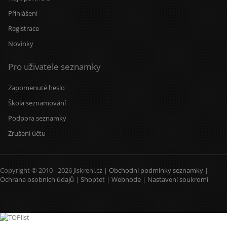
Přihlášení
Registrace
Novinky
Pro uživatele seznamky
Zapomenuté heslo
Škola seznamování
Podpora seznamky
Zrušení účtu
Copyright © 2010 - 2026 Jiskreni.cz |
Obchodní podmínky seznamky
|
Ochrana osobních údajů
|
Shoptet
|
Webnode
|
Nastavení soukromí