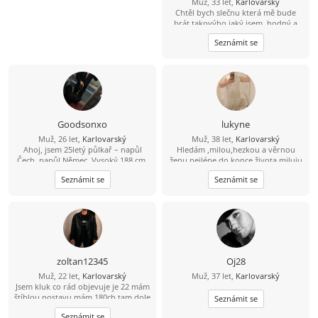
Muž, 33 let,
Karlovarský
Chtěl bych slečnu která mě bude
brát takovýho jaký jsem, hodný a
romantický a věrný a přátelský, jo a
Seznámit se
ještě která by chtěla ještě se mnou
pět dětí.
Goodsonxo
lukyne
Muž, 26 let,
Karlovarský
Muž, 38 let,
Karlovarský
Ahoj, jsem 25letý půlkař – napůl
Hledám ,milou,hezkou a věrnou
Čech, napůl Němec. Vysoký 188 cm,
ženu nejlépe do konce života,miluju
86 kg. Rád beru ženu na příjemnou
přírodu,jízdu na kole, masáže,more,
Seznámit se
Seznámit se
večeři do restaurace a pak na dezert
sluníčko,poznávání nových zemí
domů. Hledám zralé, sympatické
ženy na hezké chvíle. Napiš mi,
pokud tě to zajímá.
zoltan12345
Oj28
Muž, 22 let,
Karlovarský
Muž, 37 let,
Karlovarský
Jsem kluk co rád objevuje je 22 mám
štíhlou postavu mám 180ch tam dole
Seznámit se
to můžeš zjistit Chci ženu citu bude
Seznámit se