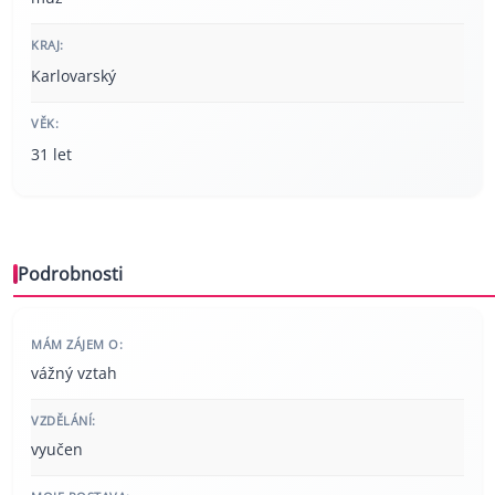
KRAJ:
Karlovarský
VĚK:
31 let
Podrobnosti
MÁM ZÁJEM O:
vážný vztah
VZDĚLÁNÍ:
vyučen