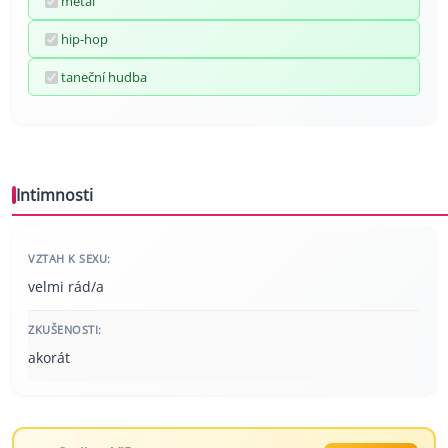
metal
hip-hop
taneční hudba
Intimnosti
VZTAH K SEXU:
velmi rád/a
ZKUŠENOSTI:
akorát