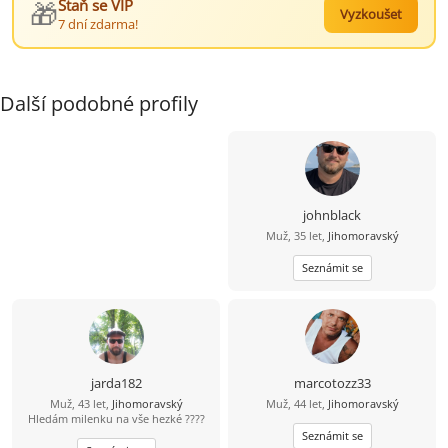
🎁
Staň se VIP
Vyzkoušet
7 dní zdarma!
Další podobné profily
johnblack
Muž, 35 let,
Jihomoravský
Seznámit se
jarda182
marcotozz33
Muž, 43 let,
Jihomoravský
Muž, 44 let,
Jihomoravský
Hledám milenku na vše hezké ????
Seznámit se