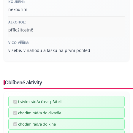
KOUŘENÍ:
nekouřím
ALKOHOL:
příležitostně
V CO VĚŘÍM:
v sebe, v náhodu a lásku na první pohled
Oblíbené aktivity
trávím rád/a čas s přáteli
chodím rád/a do divadla
chodím rád/a do kina