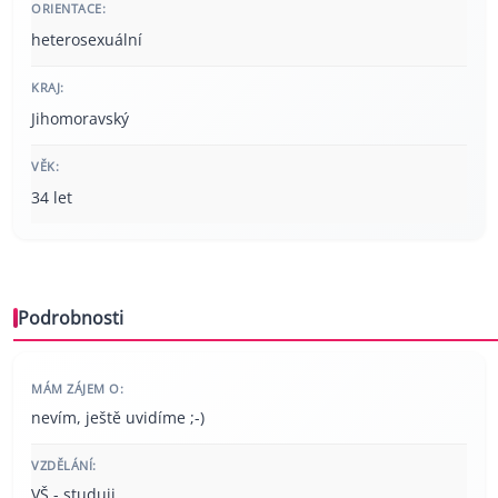
ORIENTACE:
heterosexuální
KRAJ:
Jihomoravský
VĚK:
34 let
Podrobnosti
MÁM ZÁJEM O:
nevím, ještě uvidíme ;-)
VZDĚLÁNÍ:
VŠ - studuji