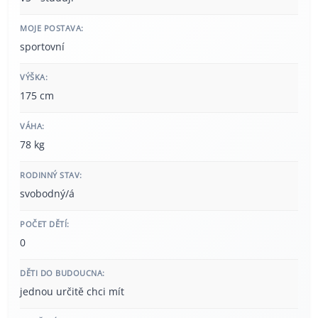
MOJE POSTAVA:
sportovní
VÝŠKA:
175 cm
VÁHA:
78 kg
RODINNÝ STAV:
svobodný/á
POČET DĚTÍ:
0
DĚTI DO BUDOUCNA:
jednou určitě chci mít