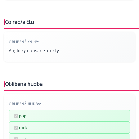
Co rád/a čtu
OBLÍBENÉ KNIHY:
Anglicky napsane knizky
Oblíbená hudba
OBLÍBENÁ HUDBA:
pop
rock