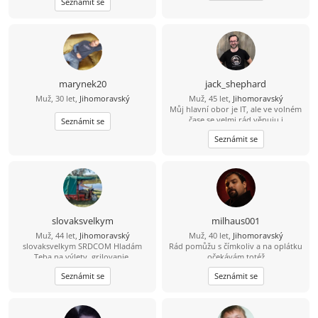
Seznámit se
marynek20
jack_shephard
Muž, 30 let,
Jihomoravský
Muž, 45 let,
Jihomoravský
Můj hlavní obor je IT, ale ve volném
čase se velmi rád věnuju i
Seznámit se
humanitnějším věcem. Čas od času si
Seznámit se
rád zasportuju či zahraju na kytaru.
Hledám někoho sympatického s
trochou rozhledu, aby jsme si měli o
čem povídat. :)
slovaksvelkym
milhaus001
Muž, 44 let,
Jihomoravský
Muž, 40 let,
Jihomoravský
slovaksvelkym SRDCOM Hladám
Rád pomůžu s čímkoliv a na oplátku
Teba na výlety, grilovanie,
očekávám totéž
spoločnosť pri každodenných
Seznámit se
Seznámit se
veciach. Zablokuje ma IBA jeptiška so
zašitou ... . Neopakujem po
ostatných, LEBO VŠETCI. Žijem bez
škrabkacieho mobilu, faceboku,