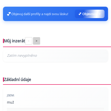
💕
Objevuj další profily a najdi svou lásku!
💕 Objevovat
Můj inzerát
<
>
Základní údaje
JSEM:
muž