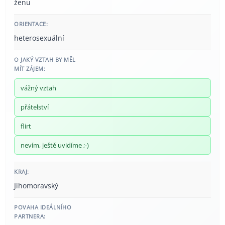
ženu
ORIENTACE:
heterosexuální
O JAKÝ VZTAH BY MĚL
MÍT ZÁJEM:
vážný vztah
přátelství
flirt
nevím, ještě uvidíme ;-)
KRAJ:
Jihomoravský
POVAHA IDEÁLNÍHO
PARTNERA: