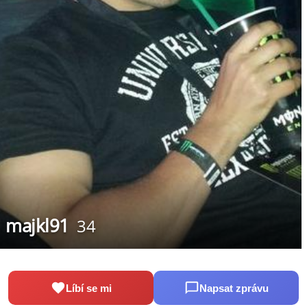
majkl91
34
Líbí se mi
Napsat zprávu