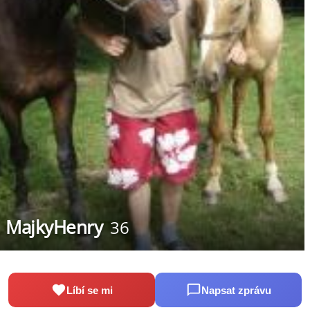
MajkyHenry
36
Líbí se mi
Napsat zprávu