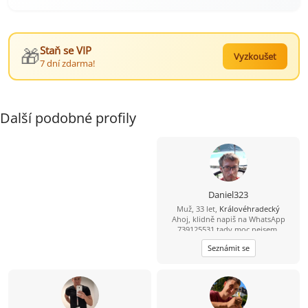
🎁
Staň se VIP
Vyzkoušet
7 dní zdarma!
Další podobné profily
Daniel323
Muž, 33 let,
Královéhradecký
Ahoj, klidně napiš na WhatsApp
739125531 tady moc nejsem.
Seznámit se