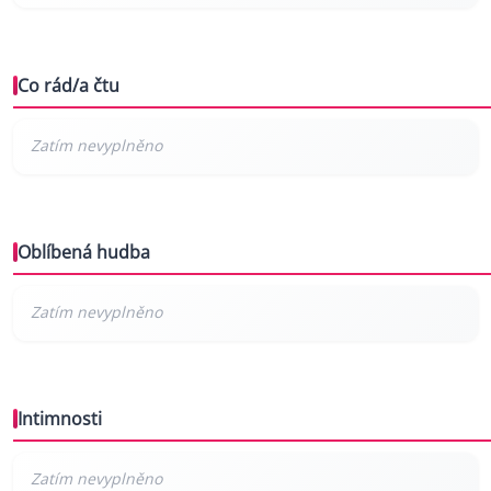
Co rád/a čtu
Oblíbená hudba
Intimnosti