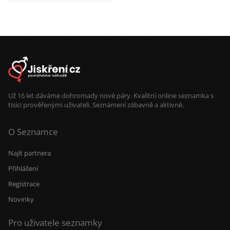
můžeš opřít, BINGO!! Dej lajk
vyměňme si pár řádků a pojďme se
poznat osobně. Hledám někoho v
lokalitě Hradec Králové a okolí.
Těším se na tvoji zprávu.
Už 16 let dáváme dohromady nové páry. Kvalitní online seznamka s
tisíci prověřenými uživateli. Seznámení zábavně a aktivně.
O Seznamce
Najít partnera
Přihlášení
Registrace
Novinky
Pro uživatele seznamky