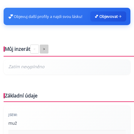
💕
Objevuj další profily a najdi svou lásku!
💕 Objevovat
Můj inzerát
<
>
Základní údaje
JSEM:
muž