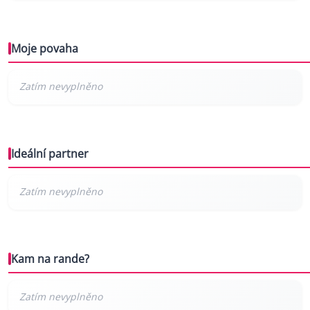
Moje povaha
Ideální partner
Kam na rande?