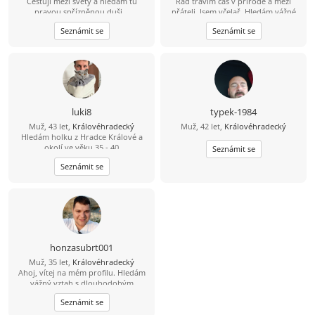
Cestuji mezi světy a hledám tu
Rád trávím čas v přírodě a mezi
pro strach uděláno, budeme si
pravou spřízněnou duši...
přáteli. Jsem včelař. Hledám vážné
skvěle rozumět.
seznámení a ne partnerku na jednu
Seznámit se
Seznámit se
noc.
luki8
typek-1984
Muž, 43 let,
Královéhradecký
Muž, 42 let,
Královéhradecký
Hledám holku z Hradce Králové a
okolí ve věku 35 - 40
Seznámit se
Seznámit se
honzasubrt001
Muž, 35 let,
Královéhradecký
Ahoj, vítej na mém profilu. Hledám
vážný vztah s dlouhodobým
potenciálem. Jsem člověk povídavý a
Seznámit se
proberu s tebou vše, co chceš.
Pokud hledáš někoho,o koho se