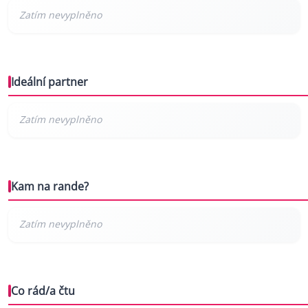
Ideální partner
Kam na rande?
Co rád/a čtu