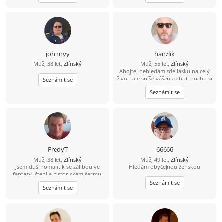
johnnyy
hanzlik
Muž, 38 let,
Zlínský
Muž, 55 let,
Zlínský
Ahojte, nehledám zde lásku na celý
život, ale spíše vášeň a chuť trochu si
Seznámit se
ještě užít sexu. Nabízím diskrétnost,
Seznámit se
serióznost, mobilitu a hlavně velkou
chuť. Pokud jsi na tom podobně,
můžeme se zkusit seznámit.
FredyT
66666
Muž, 38 let,
Zlínský
Muž, 49 let,
Zlínský
Jsem duší romantik se zálibou ve
Hledám obyčejnou ženskou
fantasy, čtení a historickém šermu.
Rád si zajdu do kina a na různé akce.
Seznámit se
Seznámit se
Nekuřák a pijící jen příležitostně,
nebo lépe nikdy.