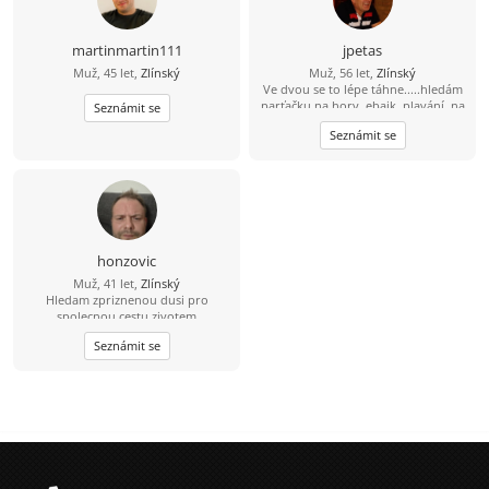
martinmartin111
jpetas
Muž, 45 let,
Zlínský
Muž, 56 let,
Zlínský
Ve dvou se to lépe táhne.....hledám
parťačku na hory, ebajk, plavání, na
Seznámit se
fajn zážitky i běžné dny. Holku s
Seznámit se
kterým mi bude fajn. Pokud tě můj
profil zaujal... šest nula osm šest
jedna pet čtyři devět nula
honzovic
Muž, 41 let,
Zlínský
Hledam zpriznenou dusi pro
spolecnou cestu zivotem
Seznámit se