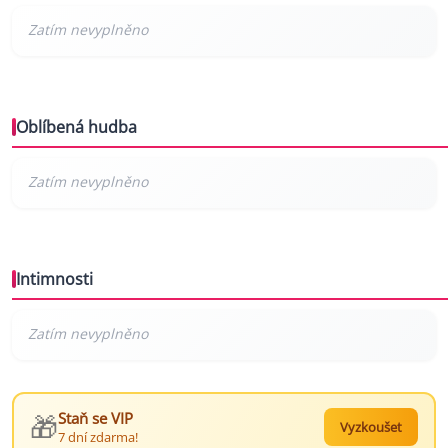
Oblíbená hudba
Intimnosti
🎁
Staň se VIP
Vyzkoušet
7 dní zdarma!