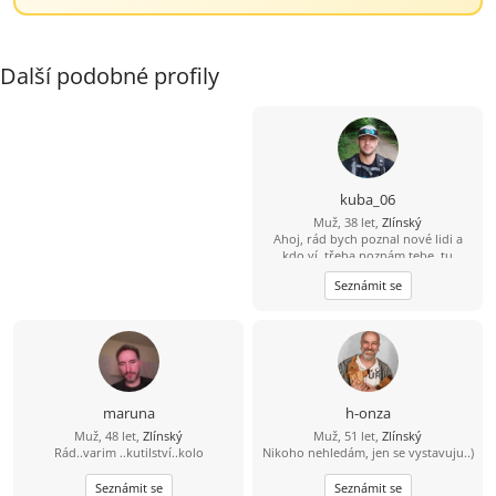
Další podobné profily
kuba_06
Muž, 38 let,
Zlínský
Ahoj, rád bych poznal nové lidi a
kdo ví, třeba poznám tebe, tu
pravou...
Seznámit se
maruna
h-onza
Muž, 48 let,
Zlínský
Muž, 51 let,
Zlínský
Rád..varim ..kutilství..kolo
Nikoho nehledám, jen se vystavuju..)
Seznámit se
Seznámit se