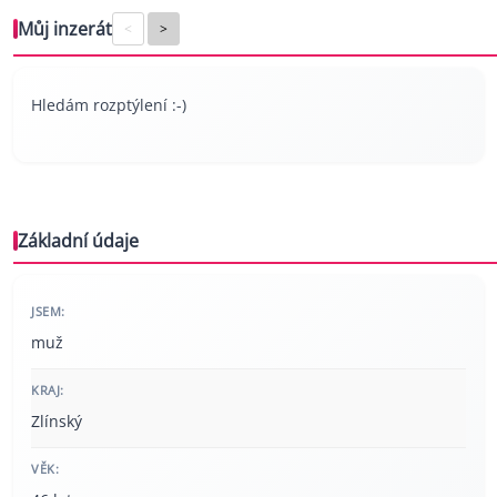
Můj inzerát
<
>
Hledám rozptýlení :-)
Základní údaje
JSEM:
muž
KRAJ:
Zlínský
VĚK: