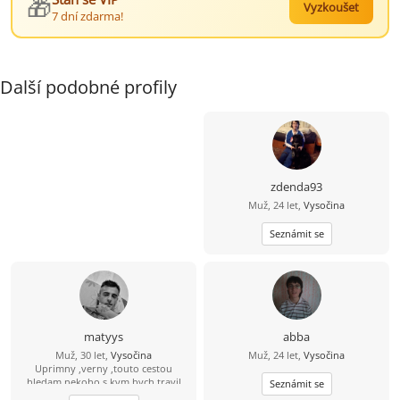
🎁
Vyzkoušet
7 dní zdarma!
Další podobné profily
zdenda93
Muž, 24 let,
Vysočina
Seznámit se
matyys
abba
Muž, 30 let,
Vysočina
Muž, 24 let,
Vysočina
Uprimny ,verny ,touto cestou
hledam nekoho s kym bych travil
Seznámit se
dlouhe chvile zasel ven nebo na