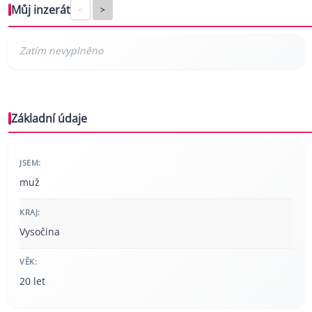
Můj inzerát
<
>
Základní údaje
JSEM:
muž
KRAJ:
Vysočina
VĚK:
20 let