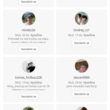
Seznámit se
kavu
mirekz26
Ondrej_cz1
Muž, 26 let,
Vysočina
Muž, 17 let,
Vysočina
Pohodař co má trochu na haku,
hodný někdy až moc,lehce
Seznámit se
introvertní možná i občas zabavny.
Seznámit se
tomas_hofbau228
davan6969
Muž, 19 let,
Vysočina
Muž, 24 let,
Vysočina
Ahoj, jmenuji se Tomas a je mi 19.
Jsem neustále nadržený
Hledam tu prevazne neco
nezavazneho
Seznámit se
Seznámit se