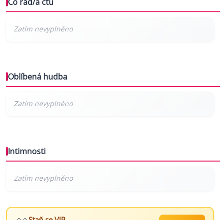
Co rád/a čtu
Oblíbená hudba
Intimnosti
Staň se VIP