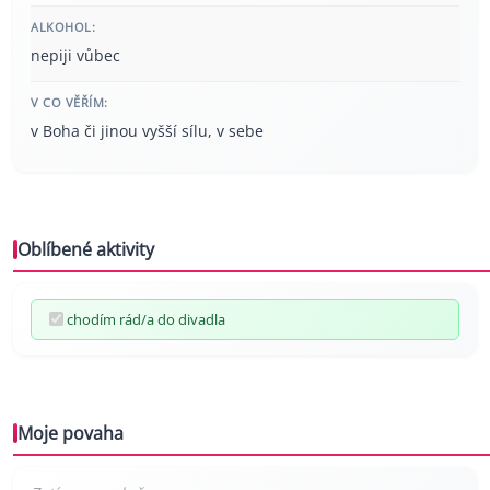
ALKOHOL:
nepiji vůbec
V CO VĚŘÍM:
v Boha či jinou vyšší sílu, v sebe
Oblíbené aktivity
chodím rád/a do divadla
Moje povaha