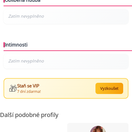
Oblíbená hudba
Intimnosti
🎁
Staň se VIP
Vyzkoušet
7 dní zdarma!
Další podobné profily