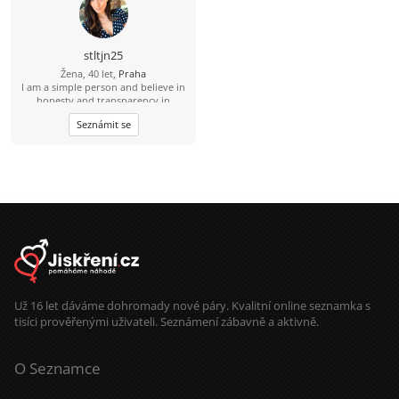
abychom mohli pokračovat v
komunikaci tam. Mám bezplatný
profil a mohu poslat pouze jednu
zprávu denně jednomu uživateli.
stltjn25
Žena, 40 let,
Praha
I am a simple person and believe in
honesty and transparency in
relationship. I like to listen to music,
Seznámit se
read articles related to technology,
health and well-being. I believe that
trust and understanding develops
strong bond in a relationship and
Love keeps it intact. I have
completed my Bachelor's Degree in
Science.
Už 16 let dáváme dohromady nové páry. Kvalitní online seznamka s
tisíci prověřenými uživateli. Seznámení zábavně a aktivně.
O Seznamce