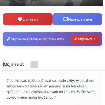
Líbí se mi
Napsat zprávu
💕
Objevuj další profily a najdi svou lásku!
💕 Objevovat
Můj inzerát
<
>
Cítit, milovat, trpět, obětovat se, bude vždycky obsahem
života ženy,od tebe žádám jen aby jsi mi ten obsah
zpříjemnil a ne zhoršoval.Nevadí mi žít v mužském světě,
pokud v něm mohu být ženou.“