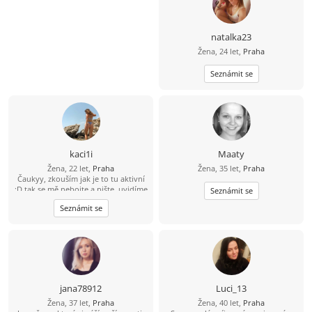
natalka23
Žena, 24 let,
Praha
Seznámit se
kaci1i
Maaty
Žena, 22 let,
Praha
Žena, 35 let,
Praha
Čaukyy, zkouším jak je to tu aktivní
:D tak se mě nebojte a pište, uvidíme
Seznámit se
kam nás to dostane dál
Seznámit se
jana78912
Luci_13
Žena, 37 let,
Praha
Žena, 40 let,
Praha