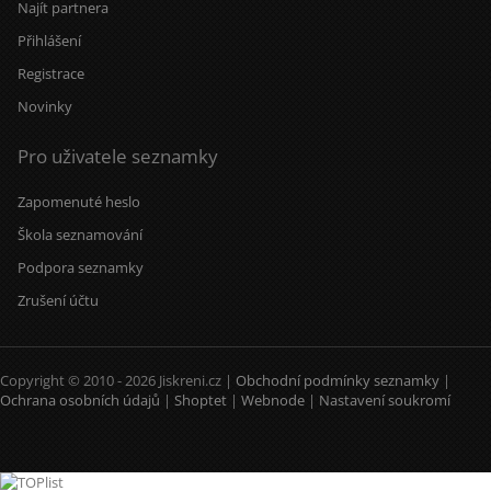
Najít partnera
Přihlášení
Registrace
Novinky
Pro uživatele seznamky
Zapomenuté heslo
Škola seznamování
Podpora seznamky
Zrušení účtu
Copyright © 2010 - 2026 Jiskreni.cz |
Obchodní podmínky seznamky
|
Ochrana osobních údajů
|
Shoptet
|
Webnode
|
Nastavení soukromí