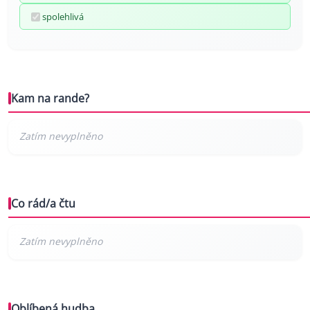
spolehlivá
Kam na rande?
Co rád/a čtu
Oblíbená hudba