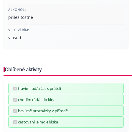
ALKOHOL:
příležitostně
V CO VĚŘÍM:
v osud
Oblíbené aktivity
trávím rád/a čas s přáteli
chodím rád/a do kina
baví mě procházky v přírodě
cestování je moje láska