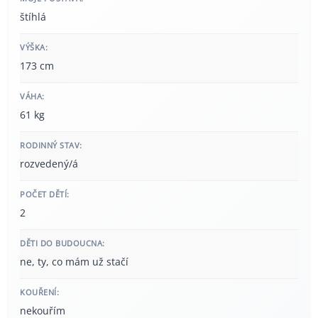
štíhlá
VÝŠKA:
173 cm
VÁHA:
61 kg
RODINNÝ STAV:
rozvedený/á
POČET DĚTÍ:
2
DĚTI DO BUDOUCNA:
ne, ty, co mám už stačí
KOUŘENÍ:
nekouřím