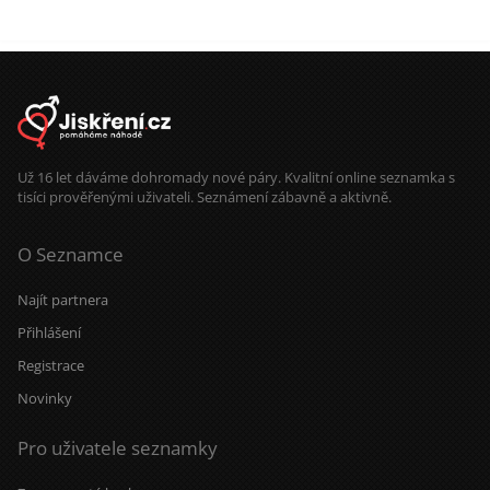
Už 16 let dáváme dohromady nové páry. Kvalitní online seznamka s
tisíci prověřenými uživateli. Seznámení zábavně a aktivně.
O Seznamce
Najít partnera
Přihlášení
Registrace
Novinky
Pro uživatele seznamky