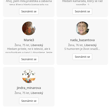
Ahoj ,jsem mila,pratelska a zabavna
Hledám kamaráda, který se rád
zena.Ktera hleda kamarada na
zasměje. :)
spolecne zajmy nebo konicky.Rada
Seznámit se
Seznámit se
chodim tancovat,do kina a divadla a
samozrejme nesmi chybet
odpocinek,napriklad plavani a
sauna.Rada bych nasla nekoho kdo
bude se mnou me zajmy
sdilet,zaroven bude muj dobry
kamarad.
Marie3
nada_bazantova
Žena, 75 let,
Liberecký
Žena, 76 let,
Liberecký
Hledam pritele, ne k televizi, ale k
S humorem je život snazší...
prochazkam a tanci i dovolene. Jeste
si to uzijeme.
Seznámit se
Seznámit se
jindra_minarova
Žena, 75 let,
Liberecký
Seznámit se