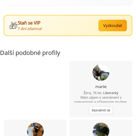
🎁
Staň se VIP
Vyzkoušet
7 dní zdarma!
Další podobné profily
mariie
Žena, 76 let,
Liberecký
Mám zájem o seznámení s
tolerantním a příjemným mužem,
přiměřeného věku
Seznámit se