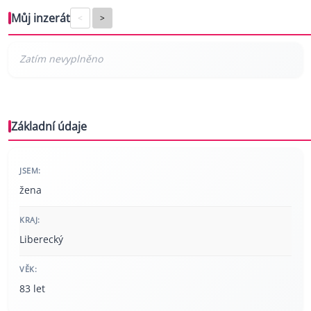
Můj inzerát
<
>
Základní údaje
JSEM:
žena
KRAJ:
Liberecký
VĚK:
83 let