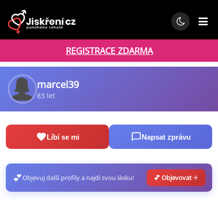
REGISTRACE ZDARMA
marcel39
83 let
Líbí se mi
Napsat zprávu
💕
Objevuj další profily a najdi svou lásku!
💕 Objevovat