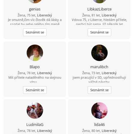
genias
LibkazLiberce
Žena, 75 let,
Liberecký
Žena, 81 let,
Liberecký
Je smutně,čim víc člověk dá lásky a
Vdova 75, z Liberce, hledám přítele,
rozdal by sebe celého,tím meně
nechci být sama. Již několik let
dostane,Čim vice chce sníkym byt
bydlím v bytě a chybí mi zahrádka,
Seznámit se
Seznámit se
tím menši šance existuji,Čim vice má
kdyby byla, byla bych ráda, ale není
člověk láskave srdce,tím vice bolesti
podmínkou.
mu život naloží
Blapo
marulibch
Žena, 78 let,
Liberecký
Žena, 73 let,
Liberecký
Mít přítele naladěného na stejnou
jsem pracující v SD, upřednostňuji
vlnu...
vážné návrhy.
Seznámit se
Seznámit se
LudmilaG
lida46
Žena, 78 let,
Liberecký
Žena, 80 let,
Liberecký