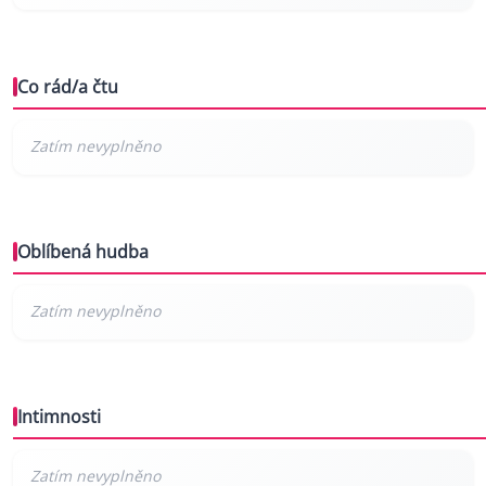
Co rád/a čtu
Oblíbená hudba
Intimnosti