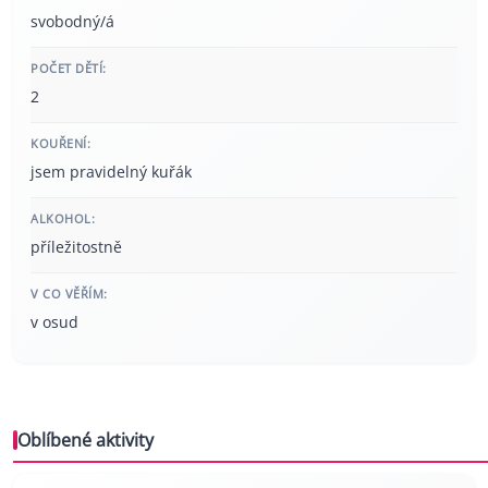
svobodný/á
POČET DĚTÍ:
2
KOUŘENÍ:
jsem pravidelný kuřák
ALKOHOL:
příležitostně
V CO VĚŘÍM:
v osud
Oblíbené aktivity