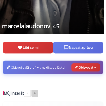
marcelalaudonov
45
Líbí se mi
Napsat zprávu
💕
Objevuj další profily a najdi svou lásku!
💕 Objevovat
Můj inzerát
<
>