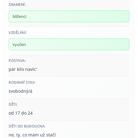
ZNAMENÍ:
blíženci
VZDĚLÁNÍ:
vyučen
POSTAVA:
pár kilo navíc'
RODINNÝ STAV:
svobodný/á
DĚTI:
od 17 do 24
DĚTI DO BUDOUCNA:
ne, ty, co mám už stačí