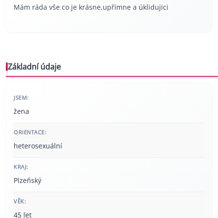
Mám ráda vše co je krásne,upřímne a úklidujici
Základní údaje
JSEM:
žena
ORIENTACE:
heterosexuální
KRAJ:
Plzeňský
VĚK:
45 let