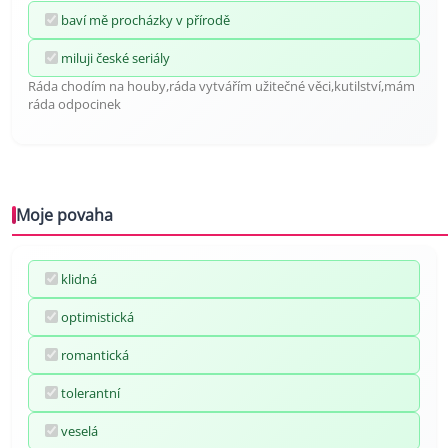
baví mě procházky v přírodě
miluji české seriály
Ráda chodím na houby,ráda vytvářím užitečné věci,kutilství,mám
ráda odpocinek
Moje povaha
klidná
optimistická
romantická
tolerantní
veselá