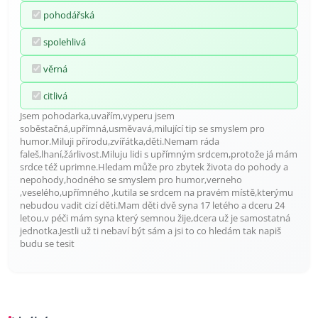
pohodářská
spolehlivá
věrná
citlivá
Jsem pohodarka,uvařím,vyperu jsem
soběstačná,upřímná,usměvavá,milující tip se smyslem pro
humor.Miluji přírodu,zvířátka,děti.Nemam ráda
faleš,lhaní,žárlivost.Miluju lidi s upřímným srdcem,protože já mám
srdce též uprimne.Hledam může pro zbytek života do pohody a
nepohody,hodného se smyslem pro humor,verneho
,veselého,upřímného ,kutila se srdcem na pravém místě,kterýmu
nebudou vadit cizí děti.Mam děti dvě syna 17 letého a dceru 24
letou,v péči mám syna který semnou žije,dcera už je samostatná
jednotka.Jestli už ti nebaví být sám a jsi to co hledám tak napiš
budu se tesit