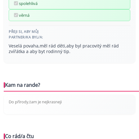
spolehlivá
věrná
PŘEJI SI, ABY MŮJ
PARTNER/KA BYL/A:
Veselá povaha,měl rád děti,aby byl pracovitý měl rád
zvířátka a aby byt rodinný tip.
Kam na rande?
Do přírody,tam je nejkrasneji
Co rád/a čtu