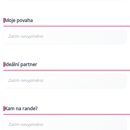
Moje povaha
Ideální partner
Kam na rande?