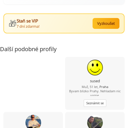
🎁
Staň se VIP
Vyzkoušet
7 dní zdarma!
Další podobné profily
sused
Muž, 51 let,
Praha
Byvam blizko Prahy. Nehladam nic
vazne.
Seznámit se