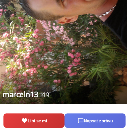
marceln13
49
Líbí se mi
Napsat zprávu