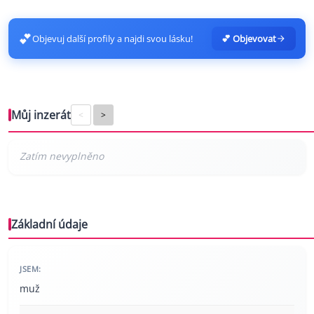
💕
Objevuj další profily a najdi svou lásku!
💕 Objevovat
Můj inzerát
<
>
Základní údaje
JSEM:
muž