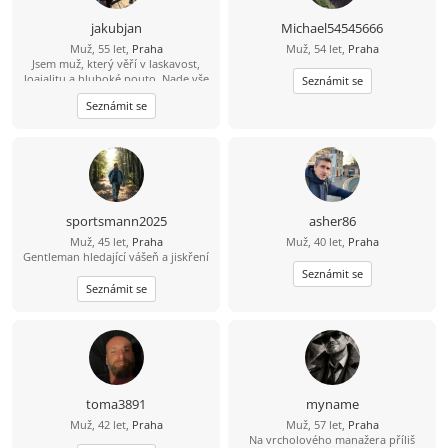
jakubjan
Michael54545666
Muž, 55 let,
Praha
Muž, 54 let,
Praha
Jsem muž, který věří v laskavost,
loajalitu a hluboké pouto. Nade vše
Seznámit se
si cením upřímnosti a sním o tom, že
Seznámit se
budu sdílet jednoduché a krásné
životní okamžiky s někým, kdo se v
něm cítí jako doma.
sportsmann2025
asher86
Muž, 45 let,
Praha
Muž, 40 let,
Praha
Gentleman hledající vášeň a jiskření
Seznámit se
Seznámit se
toma3891
myname
Muž, 42 let,
Praha
Muž, 57 let,
Praha
Na vrcholového manažera příliš