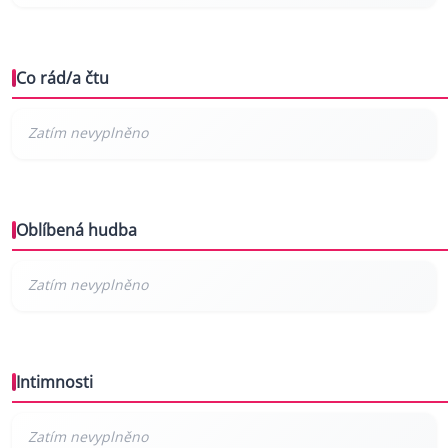
Co rád/a čtu
Oblíbená hudba
Intimnosti