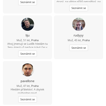
drsný, na vědce příliš netrpělivý, na
Seznámit se
mafiána příliš opatrný, na
Seznámit se
úspěšného investora příliš líný, na
lenocha příliš aktivní, na to abych
stárnul příliš racionální, na to abych
se vyhýbal vztahu se ženou příliš
romantický. Snad si jednoho dne
konečně vyberu, kým chci být. A
nebo taky ne. Blíženci nemusí. :-)
liju
rudyyy
Muž, 51 let,
Praha
Muž, 45 let,
Praha
Ahoj jmenuji se Luděk hledám tu
ženu která už nechce trávit čas v
Seznámit se
samotě život je krátký pojďme si ho
Seznámit se
pořádně užít :-) .
pavellone
Muž, 47 let,
Praha
Hledám přátelství. A zbytek
rozhodne osud.
Seznámit se