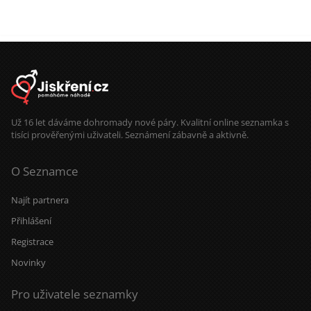
Už 16 let dáváme dohromady nové páry. Kvalitní online seznamka s
tisíci prověřenými uživateli. Seznámení zábavně a aktivně.
O Seznamce
Najít partnera
Přihlášení
Registrace
Novinky
Pro uživatele seznamky