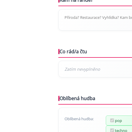
Příroda? Restaurace? Vyhlídka? Kam bu
Co rád/a čtu
Oblíbená hudba
Oblíbená hudba:
pop
techno