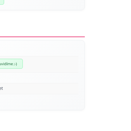
uvidíme ;-)
et