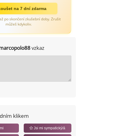
oušet na 7 dní zdarma
až po skončení zkušební doby. Zrušit
můžeš kdykoliv.
marcopolo88
vzkaz
edním klikem
 mi
Jsi mi sympatický/á