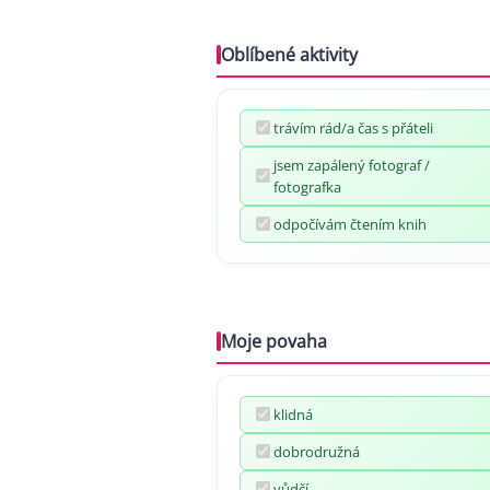
Oblíbené aktivity
trávím rád/a čas s přáteli
jsem zapálený fotograf /
fotografka
odpočívám čtením knih
Moje povaha
klidná
dobrodružná
vůdčí