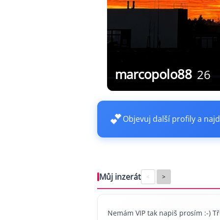
marcopolo88
26
💕
Objevuj další profily a najd
Můj inzerát
<
>
Nemám VIP tak napiš prosím :-) Tř