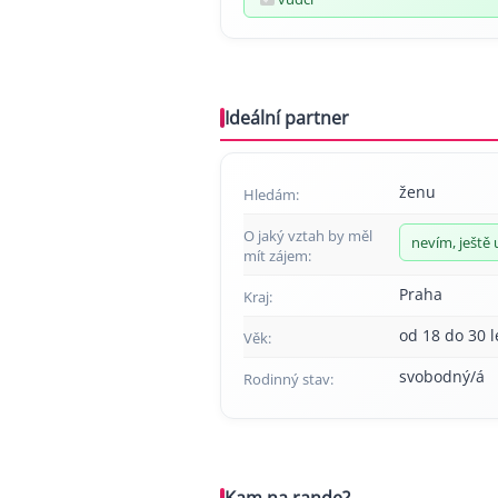
Ideální partner
ženu
Hledám:
O jaký vztah by měl
nevím, ještě 
mít zájem:
Praha
Kraj:
od 18 do 30 l
Věk:
svobodný/á
Rodinný stav:
Kam na rande?