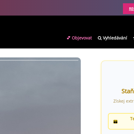
RE
💕 Objevovat
Vyhledávání
Staň
Získej ext
T