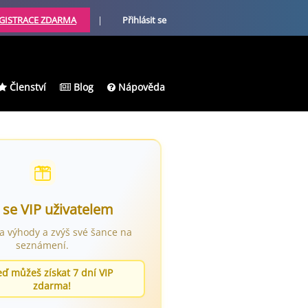
GISTRACE ZDARMA
|
Přihlásit se
Členství
Blog
Nápověda
 se VIP uživatelem
ra výhody a zvýš své šance na
seznámení.
eď můžeš získat 7 dní VIP
zdarma!