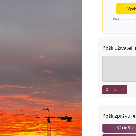
Vyzk
Platba začne 
Pošli uživateli
Odeslat
Pošli zprávu j
Líbíš se