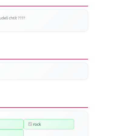
deš chtít ????
rock