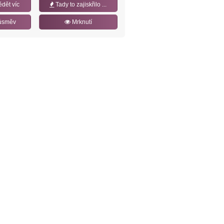
ědět víc
Tady to zajiskřilo ...
úsměv
Mrknutí