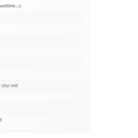
uvidíme ;-)
 chci mít
d