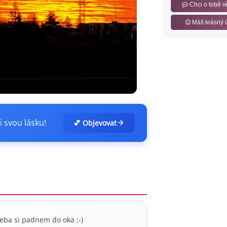
Chci o tobě v
Máš krásný 
i svou lásku!
💕 Objevovat
eba si padnem do oka ;-)