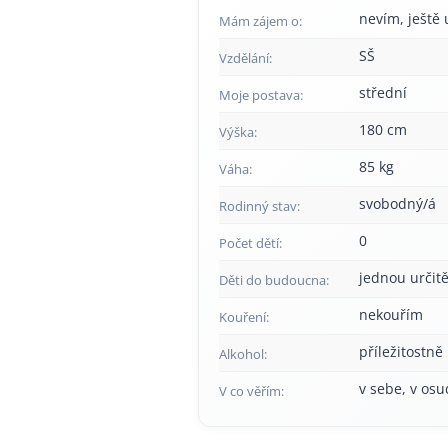
nevím, ještě 
Mám zájem o:
SŠ
Vzdělání:
střední
Moje postava:
180 cm
Výška:
85 kg
Váha:
svobodný/á
Rodinný stav:
0
Počet dětí:
jednou určitě
Děti do budoucna:
nekouřím
Kouření:
příležitostně
Alkohol:
v sebe, v osu
V co věřím: