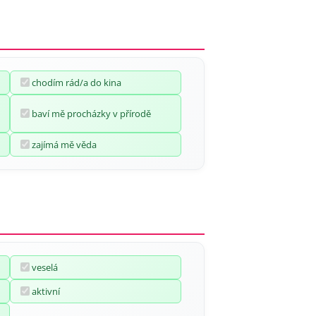
chodím rád/a do kina
baví mě procházky v přírodě
zajímá mě věda
veselá
aktivní