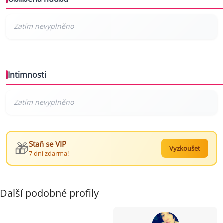
Intimnosti
🎁
Staň se VIP
Vyzkoušet
7 dní zdarma!
Další podobné profily