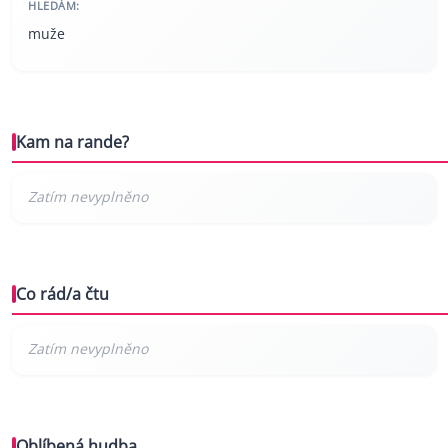
HLEDÁM:
muže
Kam na rande?
Co rád/a čtu
Oblíbená hudba