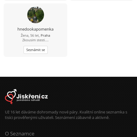
hnedookapomenka
Žena, 56 let,
Praha
Zkousim stesti....
Seznámit se
Už 16 let dáváme dohromady nové páry. Kvalitní online seznamka s
tisíci prověřenými uživateli. Seznámení zábavně a aktivně.
O Seznamce