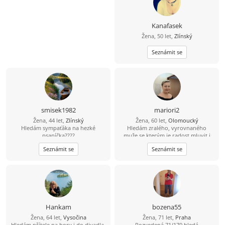
Kanafasek
Žena, 50 let,
Zlínský
Seznámit se
smisek1982
mariori2
Žena, 44 let,
Zlínský
Žena, 60 let,
Olomoucký
Hledám sympaťáka na hezké
Hledám zralého, vyrovnaného
psaníčka????
muže,se kterým je radost mluvit i
mlčet, sdílet všední dny a objevovat
Seznámit se
Seznámit se
ty neobyčejné chvilky
Hankam
bozena55
Žena, 64 let,
Vysočina
Žena, 71 let,
Praha
Hledám přítele na hory i do divadla.
Rozvedená 71/170 hledá