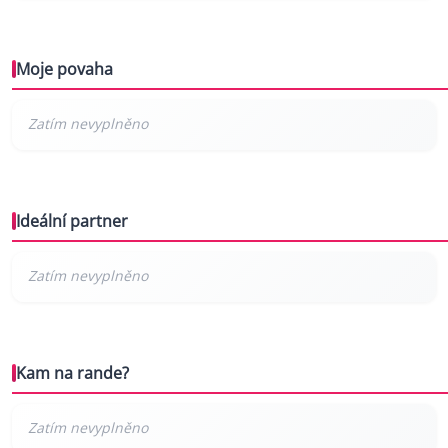
Moje povaha
Ideální partner
Kam na rande?