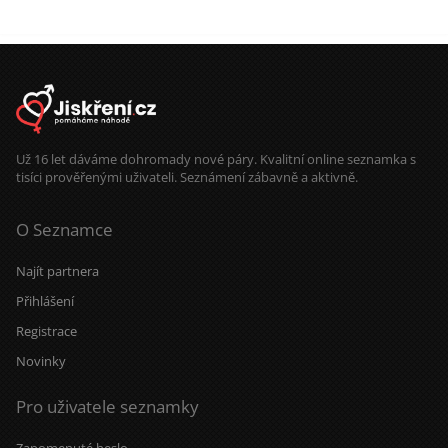
Už 16 let dáváme dohromady nové páry. Kvalitní online seznamka s
tisíci prověřenými uživateli. Seznámení zábavně a aktivně.
O Seznamce
Najít partnera
Přihlášení
Registrace
Novinky
Pro uživatele seznamky