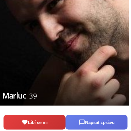
Marluc
39
Líbí se mi
Napsat zprávu