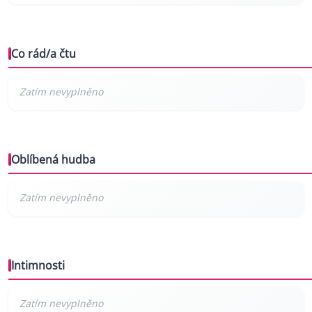
Co rád/a čtu
Oblíbená hudba
Intimnosti