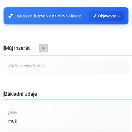
💕
Objevuj další profily a najdi svou lásku!
💕 Objevovat
Můj inzerát
<
>
Základní údaje
JSEM:
muž