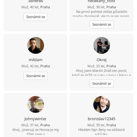
asher86
necekany_host
Muž, 40 let,
Praha
Muž, 38 let,
Praha
Na první pohled občas působím
trochu lhostejně, ale to je jen proto,
Seznámit se
že svět raději tiše vnímám, než abych
Seznámit se
měl potřebu ho neustále
komentovat. Pokud se se mnou
naučíš sdílet tohle ticho, jiskra
přeskočí sama.
mildam
Okrej
Muž, 42 let,
Praha
Muž, 33 let,
Praha
Ahoj jsem Martin Znáš ten pocit,
když se držíš za ruku s tvou Láskou a
Seznámit se
čas jakoby neexistoval? Jsem 23 let,
Seznámit se
sympatický, svobodný, muž se
smyslem pro humor a životem
zocelený hledá ženu, pro kterou
držení za ruce bude pouhá
předzvěst toho nádherného, co s
ním prožije. Miluji večerní
procházky, když slunce zapadá. Mám
oblíbenou trasu kolem Vltavy. A pak
Johnywinter
bronislav12345
společný návrat s posezením a
Muž, 37 let,
Praha
Muž, 39 let,
Praha
večeří v útulné hospůdce by mohlo
Ahoj...jmenuji se Honza je my
Hledám fajn ženy na občasné
být příjemným zakončením hezkého
37let,jsem s
schůzky.
dne.