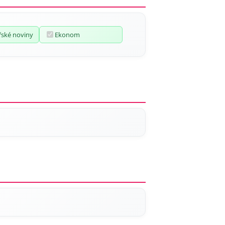
ské noviny
Ekonom