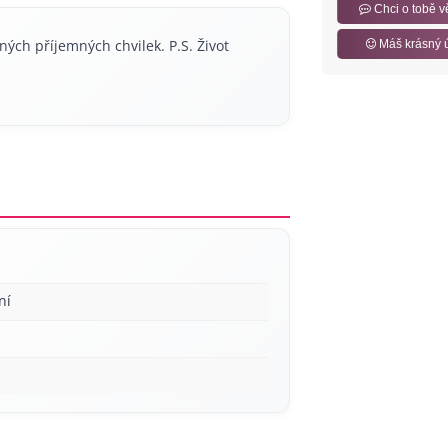
Chci o tobě v
ých příjemných chvilek. P.S. Život
Máš krásný 
ní