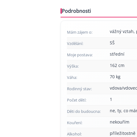
Podrobnosti
vážný vztah, 
Mám zájem o:
SŠ
Vzdělání:
střední
Moje postava:
162 cm
Výška:
70 kg
Váha:
vdova/vdove
Rodinný stav:
1
Počet dětí:
ne, ty, co má
Děti do budoucna:
nekouřím
Kouření:
příležitostně
Alkohol: