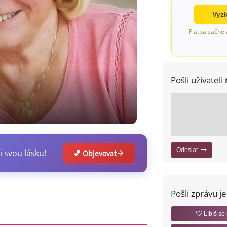
Vyzk
Platba začne 
Pošli uživateli
Odeslat
i svou lásku!
💕 Objevovat
Pošli zprávu j
Líbíš se