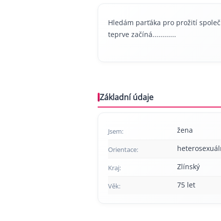
Hledám parťáka pro prožití společn
teprve začíná............
Základní údaje
žena
Jsem:
heterosexuál
Orientace:
Zlínský
Kraj:
75 let
Věk: