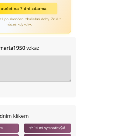
oušet na 7 dní zdarma
až po skončení zkušební doby. Zrušit
můžeš kdykoliv.
marta1950
vzkaz
edním klikem
 mi
Jsi mi sympatický/á