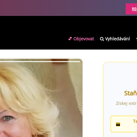
RE
💕 Objevovat
Vyhledávání
Staň
Získej ext
T