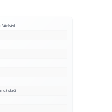
přátelství
c
m už stačí