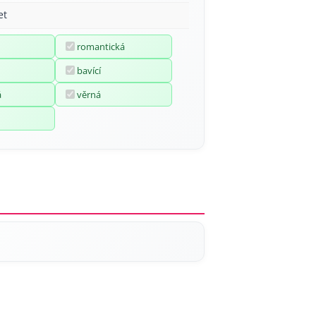
et
romantická
bavící
á
věrná