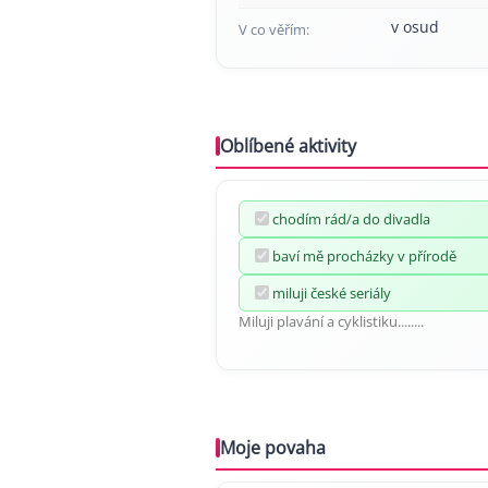
v osud
V co věřím:
Oblíbené aktivity
chodím rád/a do divadla
baví mě procházky v přírodě
miluji české seriály
Miluji plavání a cyklistiku........
Moje povaha