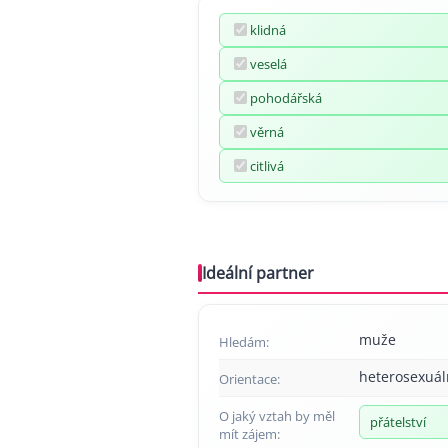
klidná
veselá
pohodářská
věrná
citlivá
Ideální partner
muže
Hledám:
heterosexuál
Orientace:
O jaký vztah by měl
přátelství
mít zájem: