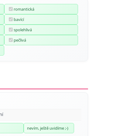
romantická
bavící
spolehlivá
pečlivá
ní
nevím, ještě uvidíme ;-)