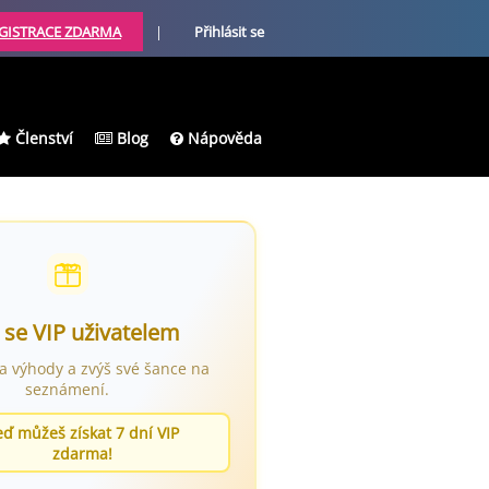
GISTRACE ZDARMA
|
Přihlásit se
Členství
Blog
Nápověda
 se VIP uživatelem
ra výhody a zvýš své šance na
seznámení.
eď můžeš získat 7 dní VIP
zdarma!