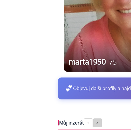
marta1950
75
💕
Objevuj další profily a najd
Můj inzerát
<
>