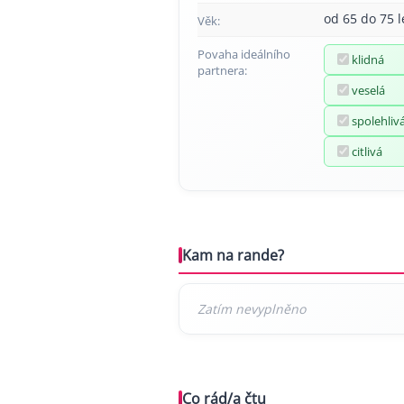
od 65 do 75 l
Věk:
Povaha ideálního
klidná
partnera:
veselá
spolehliv
citlivá
Kam na rande?
Co rád/a čtu