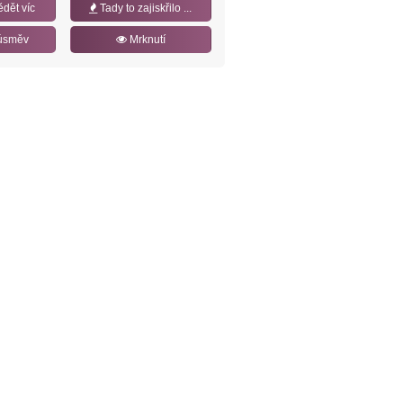
ědět víc
Tady to zajiskřilo ...
úsměv
Mrknutí