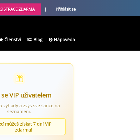
GISTRACE ZDARMA
|
Přihlásit se
Členství
Blog
Nápověda
 se VIP uživatelem
ra výhody a zvýš své šance na
seznámení.
eď můžeš získat 7 dní VIP
zdarma!