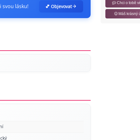
Chci o tobě v
i svou lásku!
💕 Objevovat
Máš krásný 
ní
cký