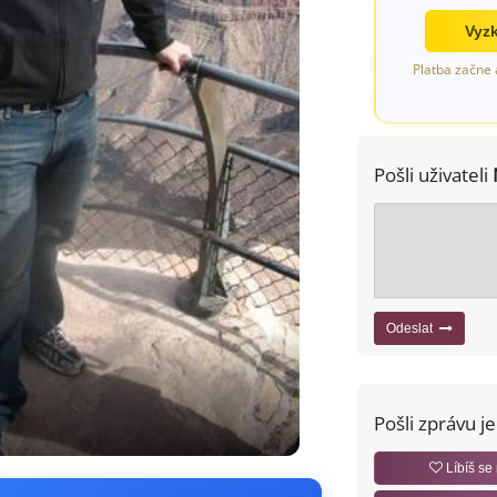
Vyzk
Platba začne 
Pošli uživateli
Odeslat
Pošli zprávu j
Líbíš se