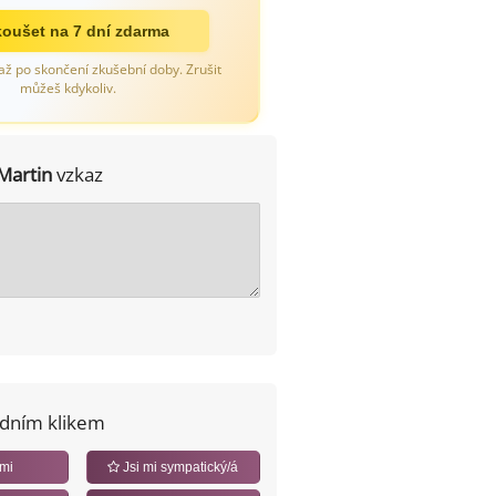
oušet na 7 dní zdarma
až po skončení zkušební doby. Zrušit
můžeš kdykoliv.
Martin
vzkaz
edním klikem
 mi
Jsi mi sympatický/á