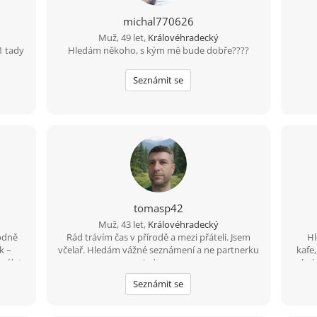
michal770626
Muž, 49 let,
Královéhradecký
1 tady
Hledám někoho, s kým mě bude dobře????
Seznámit se
tomasp42
Muž, 43 let,
Královéhradecký
odně
Rád trávím čas v přírodě a mezi přáteli. Jsem
Hl
k –
včelař. Hledám vážné seznámení a ne partnerku
kafe
 výlet
na jednu noc.
kole
u. Když
Seznámit se
t nová
en tak
ovou