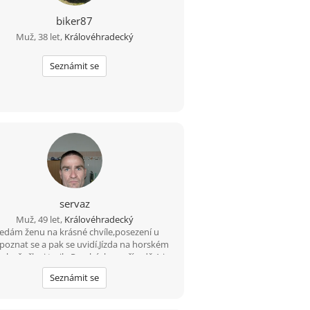
biker87
Muž, 38 let,
Královéhradecký
Seznámit se
servaz
Muž, 49 let,
Královéhradecký
edám ženu na krásné chvíle,posezení u
,poznat se a pak se uvidí.Jízda na horském
 ,lesňačky i traily.Procházka v přírodě.A i
jiné...
Seznámit se