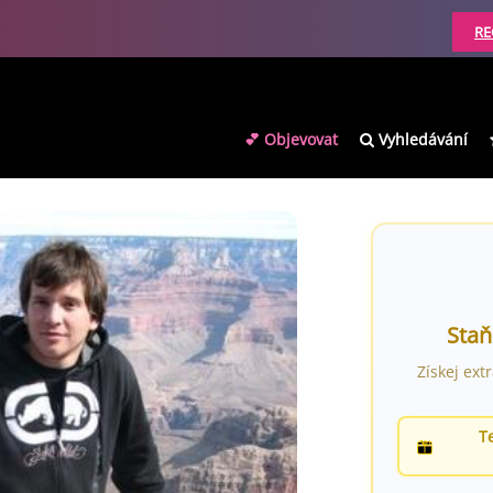
RE
💕 Objevovat
Vyhledávání
Staň
Získej ext
T