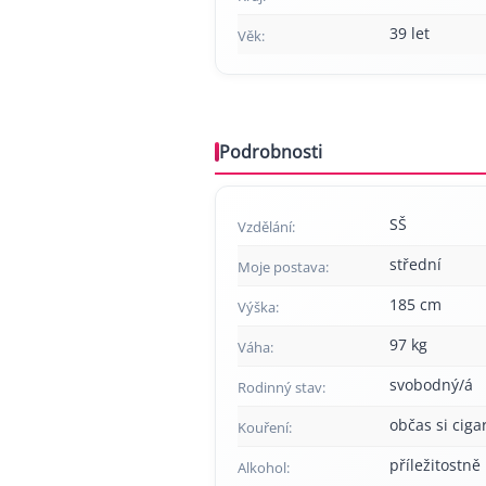
39 let
Věk:
Podrobnosti
SŠ
Vzdělání:
střední
Moje postava:
185 cm
Výška:
97 kg
Váha:
svobodný/á
Rodinný stav:
občas si cig
Kouření:
příležitostně
Alkohol: