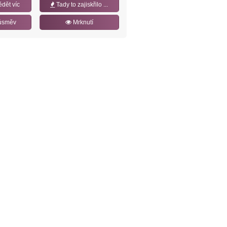
ědět víc
Tady to zajiskřilo ...
úsměv
Mrknutí