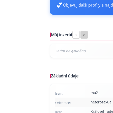
💕
Objevuj další profily a najd
Můj inzerát
<
>
Základní údaje
muž
Jsem:
heterosexuál
Orientace:
Královéhrade
Kraj: