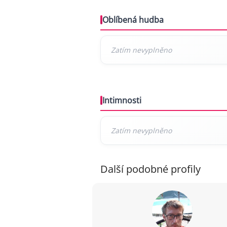
Oblíbená hudba
Intimnosti
Další podobné profily