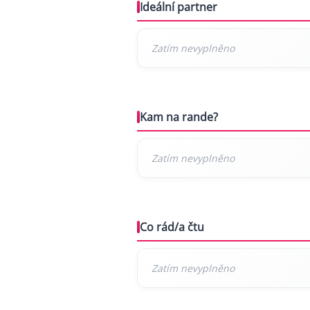
Ideální partner
Kam na rande?
Co rád/a čtu