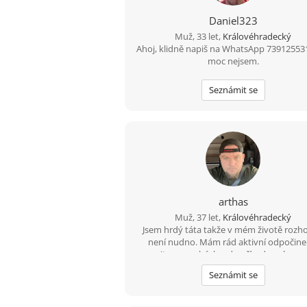
Daniel323
Muž, 33 let,
Královéhradecký
Ahoj, klidně napiš na WhatsApp 73912553
moc nejsem.
Seznámit se
arthas
Muž, 37 let,
Královéhradecký
Jsem hrdý táta takže v mém životě rozh
není nudno. Mám rád aktivní odpočine
vyrazit na procházku, do přírody nebo na
je pro mě ideální způsob, jak vyčistit hlav
Seznámit se
zrovna nelítáme venku, rád zkouším vaři
jídla, pustím si dobrý film nebo si prostě j
užívám zasloužený klid. Hledám pohod