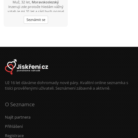
Muž, 32 let,
Moravskoslezský
Inzeruji zde protože hledám vážný
vztah je mi 31 let a rád bych poznal
tu pravou. Abych byl řekl pravdu
Seznámit se
mám epilepsii od 15 let takže bydlím
s mamkou v Havířově nemějte mi to
za zlé. Takže prosím jen ty co to
myslí vážně. Jinak mezi mé koníčky
patří čtení mangy a anime občas
pečení (hlavně sladkého) Pokud jsi
člověk s kterým se dá sednout
normálně se sním bavit smát a
budovat vztah budu rád za tvou
odpověď.
Už 16 let dáváme dohromady nové páry. Kvalitní online seznamka s
tisíci prověřenými uživateli. Seznámení zábavně a aktivně.
O Seznamce
Najít partnera
Přihlášení
Registrace