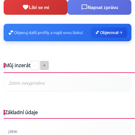
Líbí se mi
Napsat zprávu
💕
Objevuj další profily a najdi svou lásku!
💕 Objevovat
Můj inzerát
<
>
Základní údaje
JSEM: