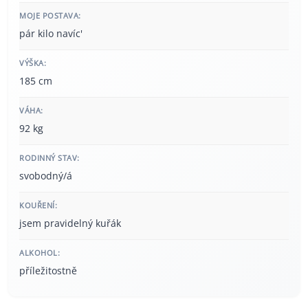
MOJE POSTAVA:
pár kilo navíc'
VÝŠKA:
185 cm
VÁHA:
92 kg
RODINNÝ STAV:
svobodný/á
KOUŘENÍ:
jsem pravidelný kuřák
ALKOHOL:
příležitostně