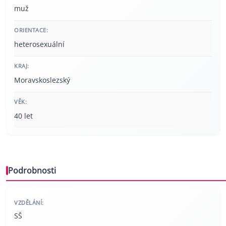
muž
ORIENTACE:
heterosexuální
KRAJ:
Moravskoslezský
VĚK:
40 let
Podrobnosti
VZDĚLÁNÍ:
SŠ