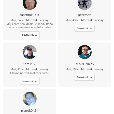
martino1991
petersen
Muž, 34 let,
Moravskoslezský
Muž, 43 let,
Moravskoslezský
Můj recept na ideální víkend? Ráno
kolo, odpoledne plavání a večer
Seznámit se
skvělá večeře. Výhoda pro tebe:
Seznámit se
uvařím ji já. Když zrovna nejsem v
kuchyni, dost možná mě najdeš s
prutem u vody nebo někde na
horách :). Hledám životní
partnerku.Umíš ocenit muže, co umí
uvařit i něco jiného než čaj a
instantní polévku? ????“
Kamil158
MARTINR76
Muž, 41 let,
Moravskoslezský
Muž, 50 let,
Moravskoslezský
Hlavně neřešit malichernosti.
Seznámit se
Seznámit se
marek9421