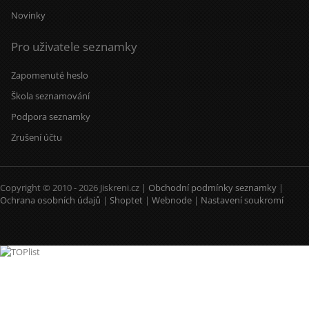
Novinky
Pro uživatele seznamky
Zapomenuté heslo
Škola seznamování
Podpora seznamky
Zrušení účtu
Copyright © 2010 - 2026 Jiskreni.cz |
Obchodní podmínky seznamky
|
Ochrana osobních údajů
|
Shoptet
|
Webnode
|
Nastavení soukromí