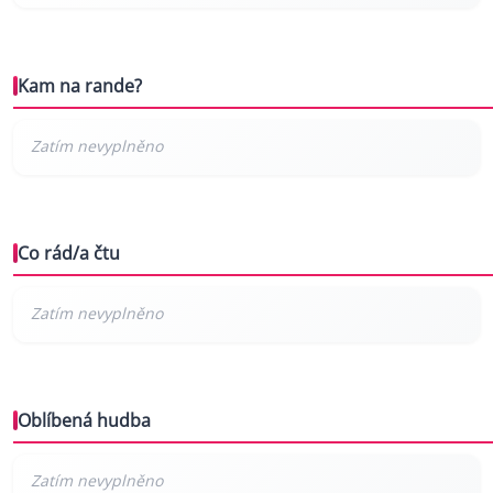
Kam na rande?
Co rád/a čtu
Oblíbená hudba