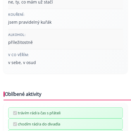
ne, ty, co mám už stačí
KOUŘENÍ:
jsem pravidelný kuřák
ALKOHOL:
příležitostně
V CO VĚŘÍM:
v sebe, v osud
Oblíbené aktivity
trávím rád/a čas s přáteli
chodím rád/a do divadla