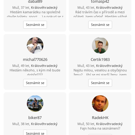
dabal89
tomasp42
Muž, 37 let,
Královéhradecký
Muž, 43 let,
Královéhradecký
Hledám kamarádku na společné
Rád trávím čas v přírodě a mezi
chvíle (výlety, sport, ...) a pokud se z
přáteli. Jsem včelař. Hledám vážné
toho vyklube něco víc, budu velmi
seznámení a ne partnerku na jednu
Seznámit se
Seznámit se
rád ... :-)
noc.
michal770626
Certik1983
Muž, 49 let,
Královéhradecký
Muž, 43 let,
Královéhradecký
Hledám někoho, s kým mě bude
Najdu milou, veselou a obyčejnou
dobře????
ženu?... líbí se mi starší ženy, jsem
chtěl ještě dodat....
Seznámit se
Seznámit se
biker87
RadekHK
Muž, 38 let,
Královéhradecký
Muž, 50 let,
Královéhradecký
Fajn holka na seznámení?
Seznámit se