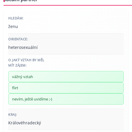
HLEDÁM:
ženu
ORIENTACE:
heterosexuální
O JAKÝ VZTAH BY MĚL
MÍT ZÁJEM:
vážný vztah
flirt
nevím, ještě uvidíme ;-)
KRAJ:
Královéhradecký