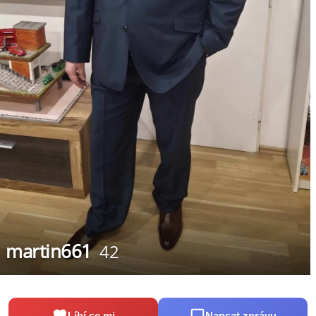
martin661
42
Líbí se mi
Napsat zprávu