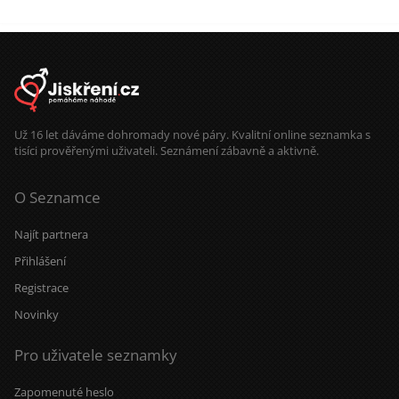
Už 16 let dáváme dohromady nové páry. Kvalitní online seznamka s
tisíci prověřenými uživateli. Seznámení zábavně a aktivně.
O Seznamce
Najít partnera
Přihlášení
Registrace
Novinky
Pro uživatele seznamky
Zapomenuté heslo