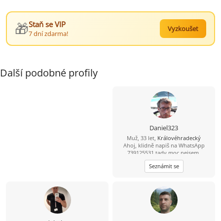
🎁
Staň se VIP
Vyzkoušet
7 dní zdarma!
Další podobné profily
Daniel323
Muž, 33 let,
Královéhradecký
Ahoj, klidně napiš na WhatsApp
739125531 tady moc nejsem.
Seznámit se