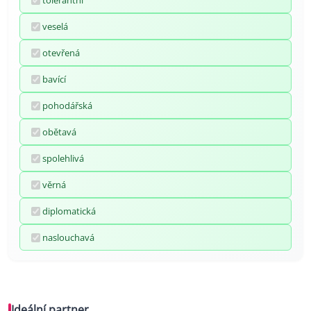
tolerantní
veselá
otevřená
bavící
pohodářská
obětavá
spolehlivá
věrná
diplomatická
naslouchavá
Ideální partner