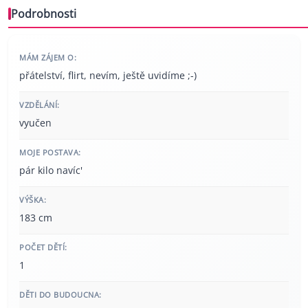
Podrobnosti
MÁM ZÁJEM O:
přátelství, flirt, nevím, ještě uvidíme ;-)
VZDĚLÁNÍ:
vyučen
MOJE POSTAVA:
pár kilo navíc'
VÝŠKA:
183 cm
POČET DĚTÍ:
1
DĚTI DO BUDOUCNA: