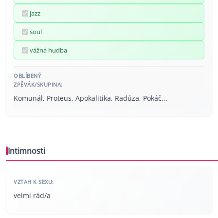
jazz
soul
vážná hudba
OBLÍBENÝ
ZPĚVÁK/SKUPINA:
Komunál, Proteus, Apokalitika, Radůza, Pokáč...
Intimnosti
VZTAH K SEXU:
velmi rád/a