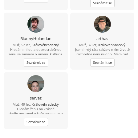
Seznámit se
BludnyHolandan
arthas
Muž, 52 let,
Královéhradecký
Muž, 37 let,
Královéhradecký
Hledám milou a dobrosrdečnou
Jsem hrdý táta takže v mém životě
ženu se zájmem o umění, kulturu,
rozhodně není nudno. Mám rád
památky a láskou ke zvířatům a
aktivní odpočinek – vyrazit na
Seznámit se
Seznámit se
přírodě. Rád bych s takovou ženou
procházku, do přírody nebo na výlet
spoluprožíval hezké chvíle a
je pro mě ideální způsob, jak vyčistit
vzájemně se podporoval.
hlavu. Když zrovna nelítáme venku,
rád zkouším vařit nová jídla, pustím
si dobrý film nebo si prostě jen tak
užívám zasloužený klid. Hledám
pohodovou ženu, se kterou je
sranda, má smysl pro zábavu a
servaz
nezkazí žádnou legraci. Oceníš-li můj
Muž, 49 let,
Královéhradecký
životní styl, ráda vyrazíš ven a máš
Hledám ženu na krásné
pro strach uděláno, budeme si
chvíle,posezení u kafe,poznat se a
skvěle rozumět.
pak se uvidí.Jízda na horském kole
Seznámit se
,lesňačky i traily.Procházka v
přírodě.A i jiné...