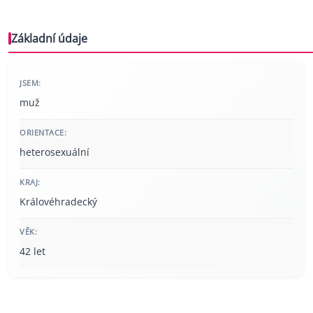
Základní údaje
JSEM:
muž
ORIENTACE:
heterosexuální
KRAJ:
Královéhradecký
VĚK:
42 let