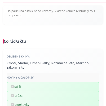
Do parku na piknik nebo kavárny. Vlastně kamkoliv budely to s
tou pravou.
Co rád/a čtu
OBLÍBENÉ KNIHY:
Kmotr, Vladař, Umění války, Rozmarné léto, Marfiho
zákony a td.
NOVINY A ČASOPISY:
sci-fi
próza
detektivky