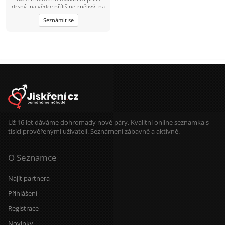
drsný, na vědce příliš netrpělivý, na
mafiána příliš opatrný, na
Seznámit se
úspěšného investora příliš líný, na
lenocha příliš aktivní, na to abych
stárnul příliš racionální, na to abych
se vyhýbal vztahu se ženou příliš
romantický. Snad si jednoho dne
konečně vyberu, kým chci být. A
nebo taky ne. Blíženci nemusí. :-)
Už 16 let dáváme dohromady nové páry. Kvalitní online seznamka s
tisíci prověřenými uživateli. Seznámení zábavně a aktivně.
O Seznamce
Najít partnera
Přihlášení
Registrace
Novinky