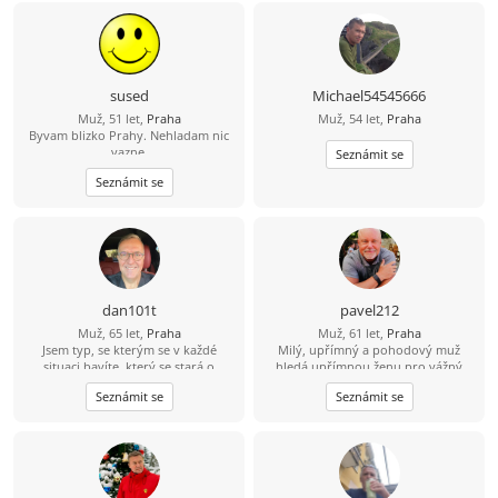
sused
Michael54545666
Muž, 51 let,
Praha
Muž, 54 let,
Praha
Byvam blizko Prahy. Nehladam nic
vazne.
Seznámit se
Seznámit se
dan101t
pavel212
Muž, 65 let,
Praha
Muž, 61 let,
Praha
Jsem typ, se kterým se v každé
Milý, upřímný a pohodový muž
situaci bavíte, který se stará o
hledá upřímnou ženu pro vážný
ostatní, dává si závazky a rád
vztah. Věřím, že důvěra, respekt a
Seznámit se
Seznámit se
udržuje kontakt s přáteli a rodinou
dobrá komunikace jsou základem
po celé zemi. Popisuji se jako
trvalé lásky. Pokud hledáš něco
dobrodružný a romantický, silný a
opravdového, rád tě poznám.
něžný, hravý a zralý, fit a nekuřák.
Jsem poměrně hluboký, inteligentní,
všímavý, přemýšlivý, mluvím tiše a