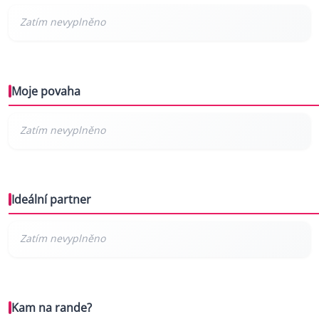
Moje povaha
Ideální partner
Kam na rande?