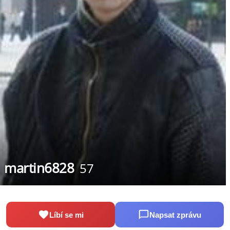
martin6828
57
Líbí se mi
Napsat zprávu