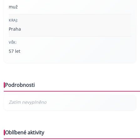
muž
KRAJ:
Praha
VĚK:
57 let
Podrobnosti
Oblíbené aktivity