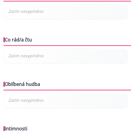
Co rád/a čtu
Oblíbená hudba
Intimnosti