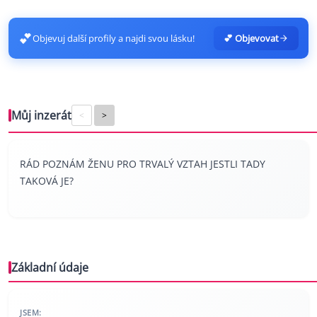
💕
Objevuj další profily a najdi svou lásku!
💕 Objevovat
Můj inzerát
<
>
RÁD POZNÁM ŽENU PRO TRVALÝ VZTAH JESTLI TADY
TAKOVÁ JE?
Základní údaje
JSEM: