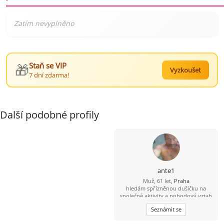
🎁
Staň se VIP
Vyzkoušet
7 dní zdarma!
Další podobné profily
ante1
Muž, 61 let,
Praha
hledám spřízněnou dušičku na
společné aktivity a pohodový vztah
Seznámit se