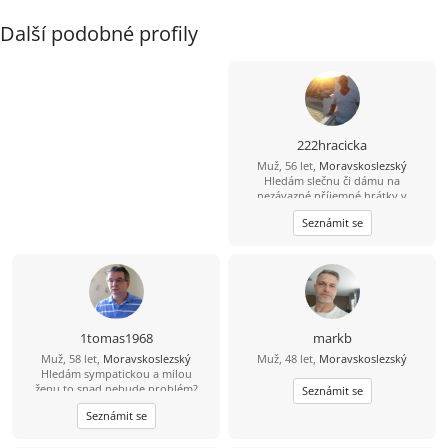
Další podobné profily
222hracicka
Muž, 56 let,
Moravskoslezský
Hledám slečnu či dámu na
nezávazné příjemné hrátky v
dopoledních hodinách. Žádné
Seznámit se
následné komplikace! :-D Ostravsko
1tomas1968
markb
Muž, 58 let,
Moravskoslezský
Muž, 48 let,
Moravskoslezský
Hledám sympatickou a milou
ženu,to snad nebude problém?
Seznámit se
Seznámit se