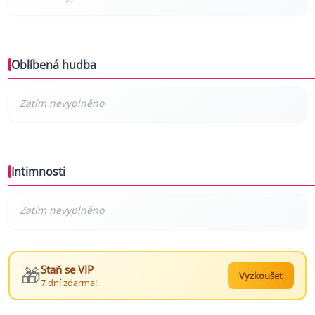
Oblíbená hudba
Intimnosti
🎁
Staň se VIP
Vyzkoušet
7 dní zdarma!