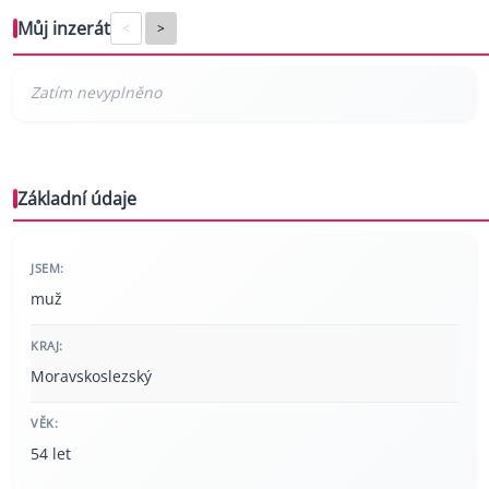
Můj inzerát
<
>
Základní údaje
JSEM:
muž
KRAJ:
Moravskoslezský
VĚK:
54 let