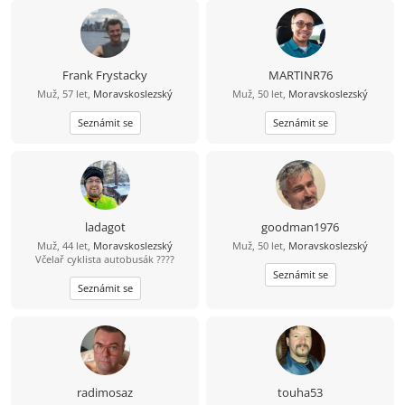
Frank Frystacky
MARTINR76
Muž, 57 let,
Moravskoslezský
Muž, 50 let,
Moravskoslezský
Seznámit se
Seznámit se
ladagot
goodman1976
Muž, 44 let,
Moravskoslezský
Muž, 50 let,
Moravskoslezský
Včelař cyklista autobusák ????
Seznámit se
Seznámit se
radimosaz
touha53