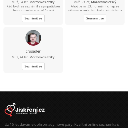
Muž, 54 let,
Moravskoslezský
Muž, 53 let,
Moravskoslezský
Rád bych se seznámil s sympatickou
Ahoj. Je mi 53, normální chlap se
ženou,prosím vlastní foto:-)
zájmem o turistiku, kolo, zahrádku a
mazlení......
Seznámit se
Seznámit se
crusader
Muž, 44 let,
Moravskoslezský
Seznámit se
Už 16 let dáváme dohromady nové páry. Kvalitní online seznamka s