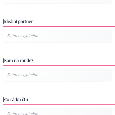
Ideální partner
Kam na rande?
Co rád/a čtu