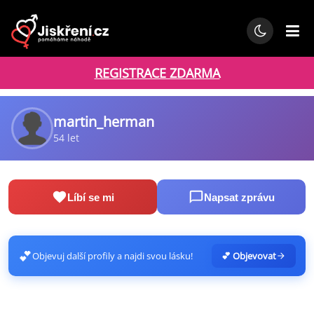
REGISTRACE ZDARMA
martin_herman
54 let
Líbí se mi
Napsat zprávu
💕
Objevuj další profily a najdi svou lásku!
💕 Objevovat