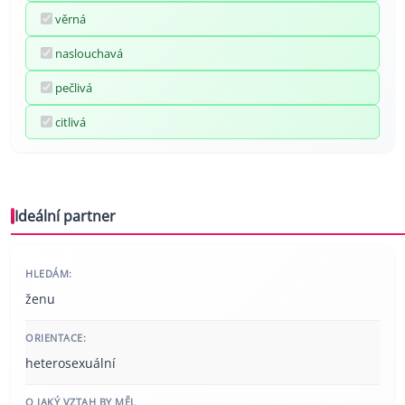
věrná
naslouchavá
pečlivá
citlivá
Ideální partner
HLEDÁM:
ženu
ORIENTACE:
heterosexuální
O JAKÝ VZTAH BY MĚL