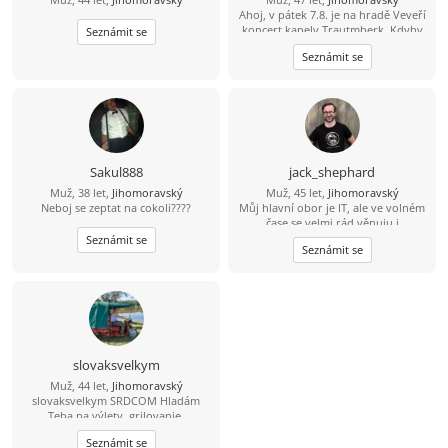
Ahoj, v pátek 7.8. je na hradě Veveří
koncert kapely Trautmberk. Kdyby
Seznámit se
se Ti chtělo, tak mám na Wats Appu
Seznámit se
čerstvou fotku :-) 773 908 225 Jan
Sakul888
jack_shephard
Muž, 38 let,
Jihomoravský
Muž, 45 let,
Jihomoravský
Neboj se zeptat na cokoli????
Můj hlavní obor je IT, ale ve volném
čase se velmi rád věnuju i
humanitnějším věcem. Čas od času si
Seznámit se
Seznámit se
rád zasportuju či zahraju na kytaru.
Hledám někoho sympatického s
trochou rozhledu, aby jsme si měli o
čem povídat. :)
slovaksvelkym
Muž, 44 let,
Jihomoravský
slovaksvelkym SRDCOM Hladám
Teba na výlety, grilovanie,
spoločnosť pri každodenných
Seznámit se
veciach. Zablokuje ma IBA jeptiška so