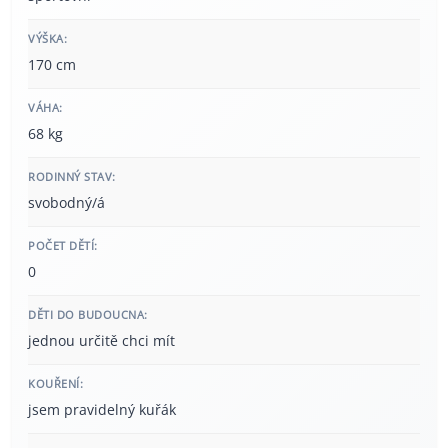
VÝŠKA:
170 cm
VÁHA:
68 kg
RODINNÝ STAV:
svobodný/á
POČET DĚTÍ:
0
DĚTI DO BUDOUCNA:
jednou určitě chci mít
KOUŘENÍ:
jsem pravidelný kuřák