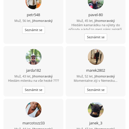
petr548
pavel-80
Muž, 56 let,
Jihomoravský
Muž, 45 let,
Jihomoravský
Hledám kamarádku na výlety do
přírody a když to mezi námi zajiskří,
Seznámit se
tak můžeme zkusit společnou cestu
Seznámit se
životem.
jarda182
marek2802
Muž, 43 let,
Jihomoravský
Muž, 52 let,
Jihomoravský
Hledám milenku na vše hezké ????
Momentalne ziji v Nemecku...
Seznámit se
Seznámit se
marcotozz33
janek_3
Muž, 44 let,
Jihomoravský
Muž, 47 let,
Jihomoravský