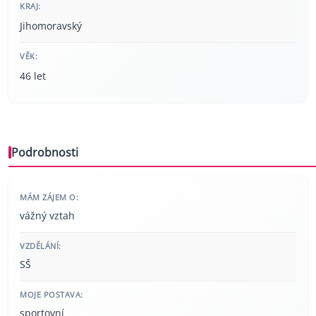
KRAJ:
Jihomoravský
VĚK:
46 let
Podrobnosti
MÁM ZÁJEM O:
vážný vztah
VZDĚLÁNÍ:
SŠ
MOJE POSTAVA:
sportovní