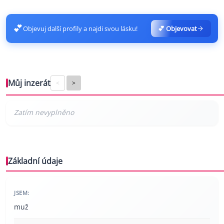
💕
Objevuj další profily a najdi svou lásku!
💕 Objevovat
Můj inzerát
<
>
Základní údaje
JSEM:
muž