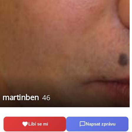
martinben
46
Líbí se mi
Napsat zprávu