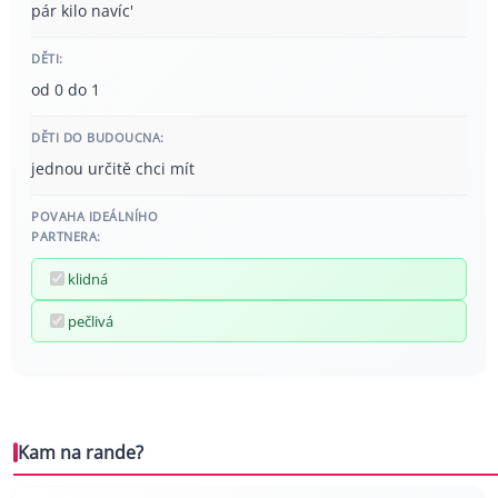
pár kilo navíc'
DĚTI:
od 0 do 1
DĚTI DO BUDOUCNA:
jednou určitě chci mít
POVAHA IDEÁLNÍHO
PARTNERA:
klidná
pečlivá
Kam na rande?