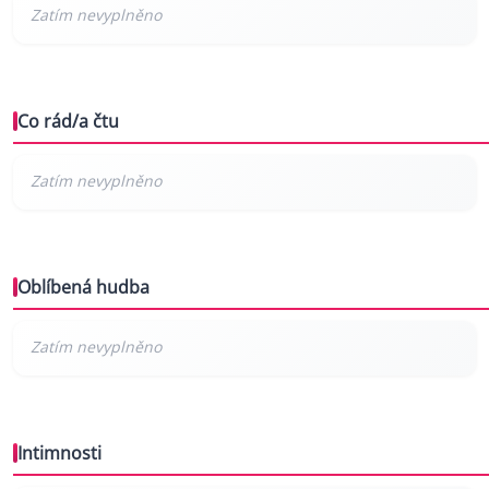
Co rád/a čtu
Oblíbená hudba
Intimnosti