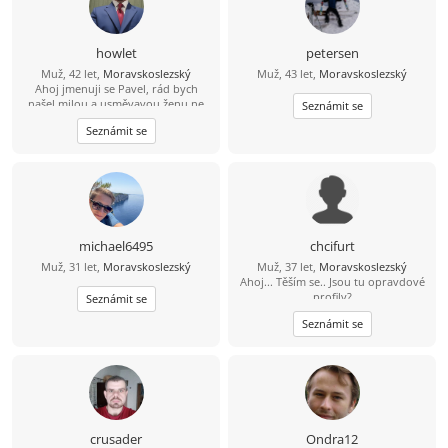
patří čtení mangy a anime občas
pečení (hlavně sladkého) Pokud jsi
člověk s kterým se dá sednout
normálně se sním bavit smát a
howlet
petersen
budovat vztah budu rád za tvou
Muž, 42 let,
Moravskoslezský
Muž, 43 let,
Moravskoslezský
odpověď.
Ahoj jmenuji se Pavel, rád bych
našel milou a usměvavou ženu ne
Seznámit se
jen na pokec ale pokud možno i na
Seznámit se
vážný vztah mezi 26 a 49 lety, pokud
budeš chtít ozvi se, budu moc rád
michael6495
chcifurt
Muž, 31 let,
Moravskoslezský
Muž, 37 let,
Moravskoslezský
Ahoj... Těším se.. Jsou tu opravdové
profily?
Seznámit se
Seznámit se
crusader
Ondra12