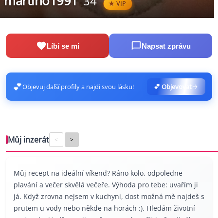
martino1991
34
VIP
Líbí se mi
Napsat zprávu
💕
Objevuj další profily a najdi svou lásku!
💕 Objevovat
Můj inzerát
<
>
Můj recept na ideální víkend? Ráno kolo, odpoledne
plavání a večer skvělá večeře. Výhoda pro tebe: uvařím ji
já. Když zrovna nejsem v kuchyni, dost možná mě najdeš s
prutem u vody nebo někde na horách :). Hledám životní