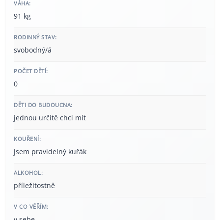
VÁHA:
91 kg
RODINNÝ STAV:
svobodný/á
POČET DĚTÍ:
0
DĚTI DO BUDOUCNA:
jednou určitě chci mít
KOUŘENÍ:
jsem pravidelný kuřák
ALKOHOL:
příležitostně
V CO VĚŘÍM:
v sebe