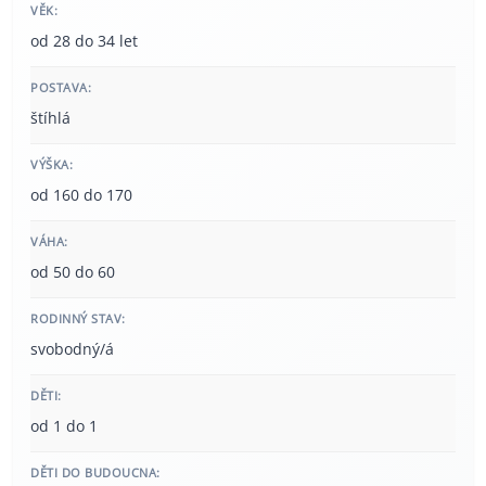
VĚK:
od 28 do 34 let
POSTAVA:
štíhlá
VÝŠKA:
od 160 do 170
VÁHA:
od 50 do 60
RODINNÝ STAV:
svobodný/á
DĚTI:
od 1 do 1
DĚTI DO BUDOUCNA: