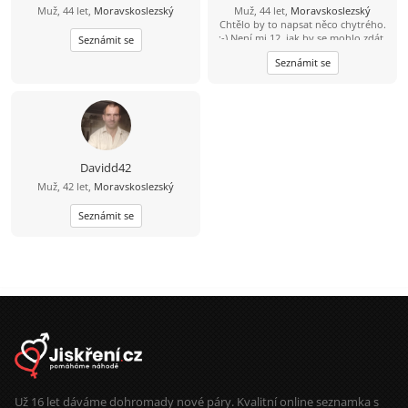
Muž, 44 let,
Moravskoslezský
Muž, 44 let,
Moravskoslezský
Chtělo by to napsat něco chytrého.
:-) Není mi 12, jak by se mohlo zdát,
Seznámit se
jsem o něco starší. Rád poznám
Seznámit se
slečnu s níž bych mohl trávit volné
chvíle ve společnosti přátel či o
samotě, ať už procházkami v
přírodě, jízdou na kole, cestováním
nebo čímkoliv co se nám bude líbit.
:-)
Davidd42
Muž, 42 let,
Moravskoslezský
Seznámit se
Už 16 let dáváme dohromady nové páry. Kvalitní online seznamka s