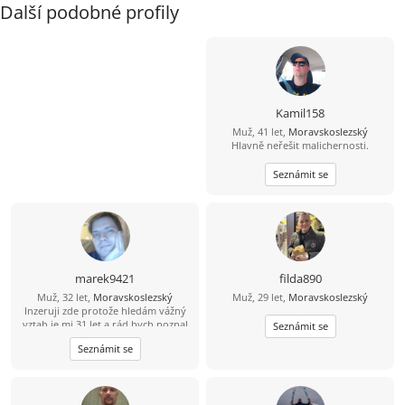
Další podobné profily
Kamil158
Muž, 41 let,
Moravskoslezský
Hlavně neřešit malichernosti.
Seznámit se
marek9421
filda890
Muž, 32 let,
Moravskoslezský
Muž, 29 let,
Moravskoslezský
Inzeruji zde protože hledám vážný
vztah je mi 31 let a rád bych poznal
Seznámit se
tu pravou. Abych byl řekl pravdu
Seznámit se
mám epilepsii od 15 let takže bydlím
s mamkou v Havířově nemějte mi to
za zlé. Takže prosím jen ty co to
myslí vážně. Jinak mezi mé koníčky