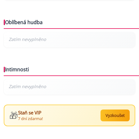
Oblíbená hudba
Intimnosti
🎁
Staň se VIP
Vyzkoušet
7 dní zdarma!