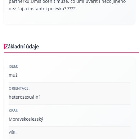
partnerku.Umíš ocenit muže, co umí uvařit i něco jiného
než čaj a instantní polévku? ????“
Základní údaje
JSEM:
muž
ORIENTACE:
heterosexuální
KRAJ:
Moravskoslezský
VĚK: