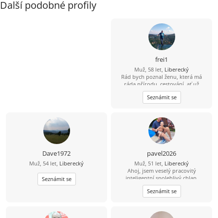
Další podobné profily
frei1
Muž, 58 let,
Liberecký
Rád bych poznal ženu, která má
ráda přírodu, cestování, ať už
obytným autem, na motorce, na
Seznámit se
kole a nebo výlet pěšky. Ráda zajde
do kina. Nebo na dovolenou k moři.
Možností je mnoho.
Dave1972
pavel2026
Muž, 54 let,
Liberecký
Muž, 51 let,
Liberecký
Ahoj, jsem veselý pracovitý
inteligentní spolehlivý chlap.
Seznámit se
Seznámit se