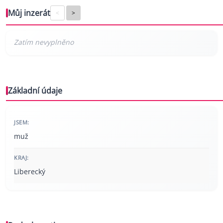
Můj inzerát
<
>
Základní údaje
JSEM:
muž
KRAJ:
Liberecký