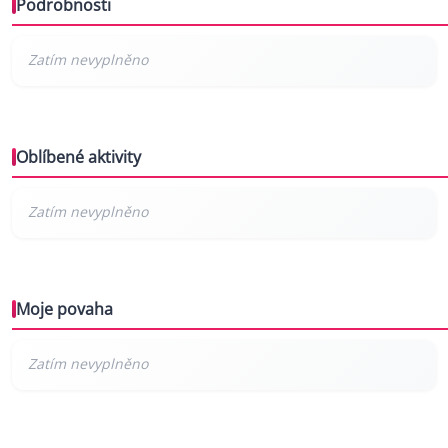
Podrobnosti
Oblíbené aktivity
Moje povaha