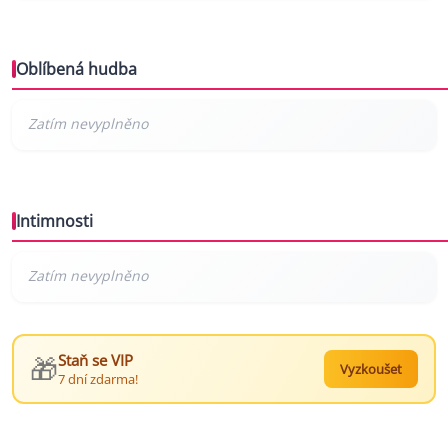
Oblíbená hudba
Intimnosti
🎁
Staň se VIP
Vyzkoušet
7 dní zdarma!