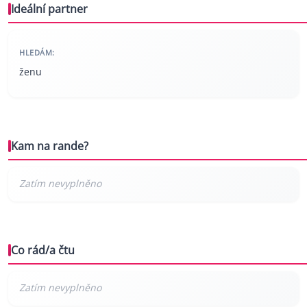
Ideální partner
HLEDÁM:
ženu
Kam na rande?
Co rád/a čtu