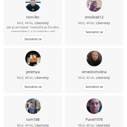
tom-lbc
smolicek12
Muž, 44 let,
Liberecký
Muž, 44 let,
Liberecký
Jak praví klasik "nedobře je člověku
samotnému" a já nemohu než
Seznámit se
souhlasit. Hledám fajn Liberečandu,
Seznámit se
ideálně veselou baculku co ráda
vaří/peče, neb já rád jím :-D A teď
vážně - nehodlám být sponzorem
ani lacinou pracovní silou, ale chci
být ženě přínosem svou společností.
Rád bych ideálně ženu se vším
všudy, ale jsem vděčen i za "pouhé"
přátelství, samota je zkrátka krutá :-(
jeremya
ernestomolina
Muž, 48 let,
Liberecký
Muž, 42 let,
Liberecký
Seznámit se
Seznámit se
tom188
Pavel1978
Muž, 44 let,
Liberecký
Muž, 48 let,
Liberecký