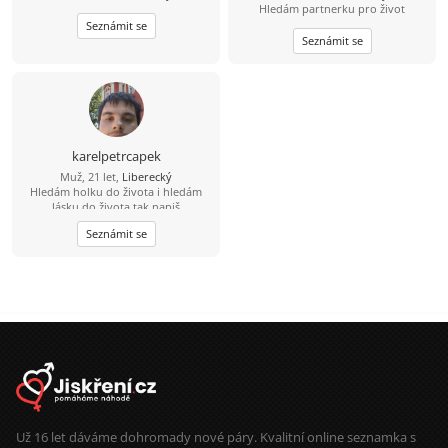
Hledám partnerku pro život
Seznámit se
Seznámit se
karelpetrcapek
Muž, 21 let,
Liberecký
Hledám holku do života i hledám
lásku do života tak napiš
Seznámit se
Už 16 let dáváme dohromady nové páry. Kvalitní online seznamka s