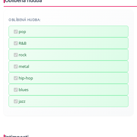
Oblíbená hudba
OBLÍBENÁ HUDBA:
pop
R&B
rock
metal
hip-hop
blues
jazz