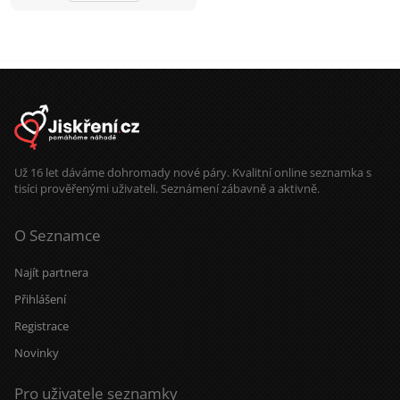
blízkost a nevadí ti má situace, ozvi
se a uvidíme, jestli najdeme
společnou řeč.
Už 16 let dáváme dohromady nové páry. Kvalitní online seznamka s
tisíci prověřenými uživateli. Seznámení zábavně a aktivně.
O Seznamce
Najít partnera
Přihlášení
Registrace
Novinky
Pro uživatele seznamky