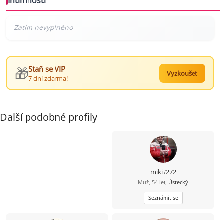
Intimnosti
🎁
Staň se VIP
Vyzkoušet
7 dní zdarma!
Další podobné profily
miki7272
Muž, 54 let,
Ústecký
Seznámit se