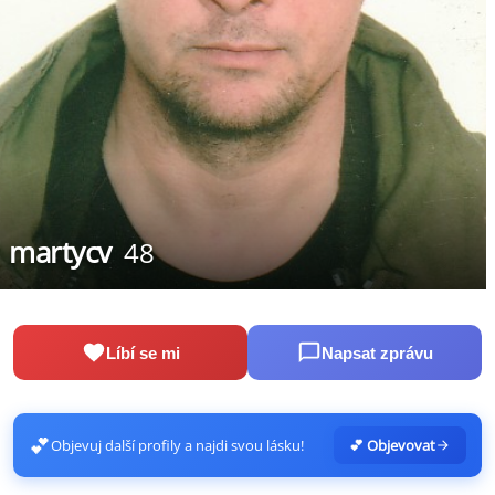
martycv
48
Líbí se mi
Napsat zprávu
💕
Objevuj další profily a najdi svou lásku!
💕 Objevovat