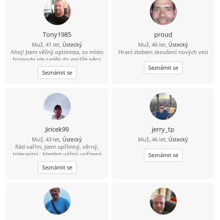
Tony1985
proud
Muž, 41 let,
Ústecký
Muž, 46 let,
Ústecký
Ahoj! Jsem věčný optimista, co místo
Hraní zlobeni zkoušení nových veci
hospody jde raději do garáže něco
vytvářet. V bytě me moc nenajdeš,
Seznámit se
Seznámit se
protože trávím čas v přírodě na
houbách, na rybách... Hledám tu
ideálně partnerku do života, kdo ví
kam nás to zavede ????
Jiricek99
jerry_tp
Muž, 43 let,
Ústecký
Muž, 46 let,
Ústecký
Rád vařím, jsem upřímný, věrný,
tolerantní , hledám vážný upřímný
Seznámit se
vztah, můj kontakt je
Seznámit se
704/538857,snad není můj
hendikepek problém se znovu
seznámit, rád vařím, pracují, jsem
věrný, upřímný, tolerantní, mám rád
procházky,hudbu, můj kontakt je
pospajiri33@seznam.cz
nemám VIP
účet budu rád když mi napíšeš