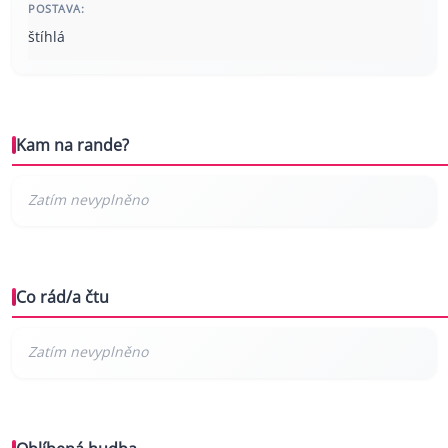
POSTAVA:
štíhlá
Kam na rande?
Co rád/a čtu