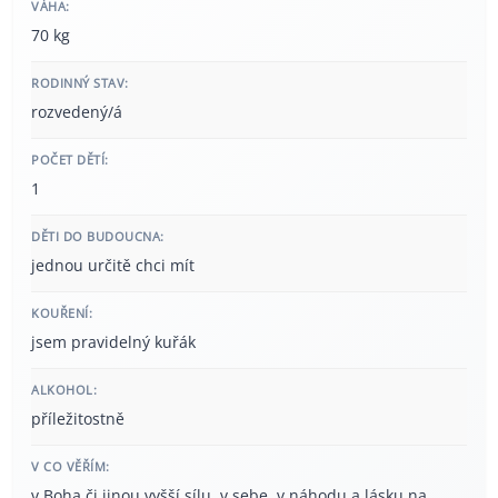
VÁHA:
70 kg
RODINNÝ STAV:
rozvedený/á
POČET DĚTÍ:
1
DĚTI DO BUDOUCNA:
jednou určitě chci mít
KOUŘENÍ:
jsem pravidelný kuřák
ALKOHOL:
příležitostně
V CO VĚŘÍM:
v Boha či jinou vyšší sílu, v sebe, v náhodu a lásku na