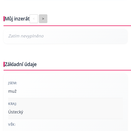
Můj inzerát
<
>
Základní údaje
JSEM:
muž
KRAJ:
Ústecký
VĚK: