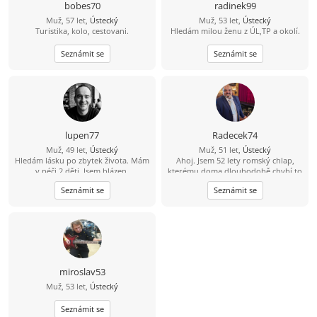
bobes70
radinek99
Muž, 57 let,
Ústecký
Muž, 53 let,
Ústecký
Turistika, kolo, cestovani.
Hledám milou ženu z ÚL,TP a okolí.
Seznámit se
Seznámit se
lupen77
Radecek74
Muž, 49 let,
Ústecký
Muž, 51 let,
Ústecký
Hledám lásku po zbytek života. Mám
Ahoj. Jsem 52 lety romský chlap,
v péči 2 děti. Jsem blázen.
kterému doma dlouhodobě chybí to
nejdůležitější – obyčejné lidské
Seznámit se
Seznámit se
objetí, opora, porozumění a
intimita. Na nic si nehraju a nechci
nikoho tahat za nos, proto píšu na
rovinu, jak to je. Hledám normální a
upřímnou ženu na diskrétní, ale
přátelský vztah plný vzájemné
podpory. Mohu ti nabídnout
spolehlivost a férové jednání.
miroslav53
Hledám někoho, s kým si budeme
Muž, 53 let,
Ústecký
dávat najevo, že o sebe stojíme, a
budeme si vzájemně oporou v tom,
Seznámit se
co prožíváme. Pokud ti také chybí