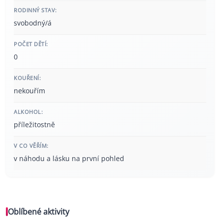
RODINNÝ STAV:
svobodný/á
POČET DĚTÍ:
0
KOUŘENÍ:
nekouřím
ALKOHOL:
příležitostně
V CO VĚŘÍM:
v náhodu a lásku na první pohled
Oblíbené aktivity