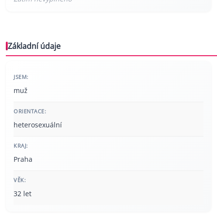
Základní údaje
JSEM:
muž
ORIENTACE:
heterosexuální
KRAJ:
Praha
VĚK:
32 let