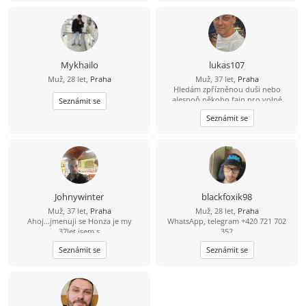
pozdravem, Tomáš
Mykhailo
lukas107
Muž, 28 let,
Praha
Muž, 37 let,
Praha
Hledám zpřízněnou duši nebo
alespoň někoho fajn pro volné
Seznámit se
chvíle. ????
Seznámit se
Johnywinter
blackfoxik98
Muž, 37 let,
Praha
Muž, 28 let,
Praha
Ahoj...jmenuji se Honza je my
WhatsApp, telegram +420 721 702
37let,jsem s
352
prahy,svobodný,bezdětní. Touto
Seznámit se
Seznámit se
cestou bych se rad seznámil se
sympatickou slečnou/ženou která vi
co chce a myslí to s tím seznamenim
vážně a nechce si jen dopisovat ale
chce a je ochotná vyměnit písmenka
za realné/osobní seznámení. Pokud