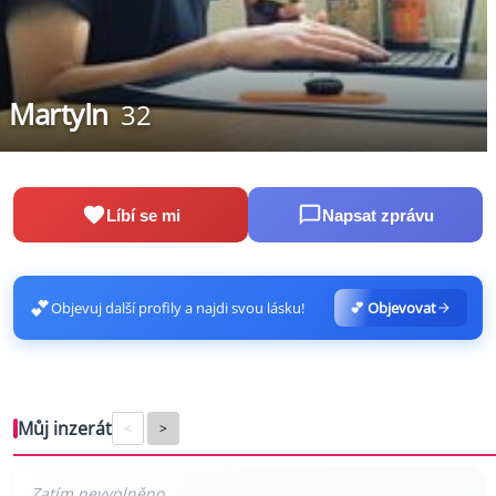
MartyIn
32
Líbí se mi
Napsat zprávu
💕
Objevuj další profily a najdi svou lásku!
💕 Objevovat
Můj inzerát
<
>