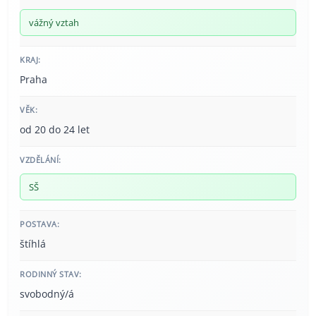
vážný vztah
KRAJ:
Praha
VĚK:
od 20 do 24 let
VZDĚLÁNÍ:
SŠ
POSTAVA:
štíhlá
RODINNÝ STAV:
svobodný/á