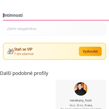
Intimnosti
🎁
Staň se VIP
Vyzkoušet
7 dní zdarma!
Další podobné profily
necekany_host
Muž, 38 let,
Praha
Na první pohled občas působím