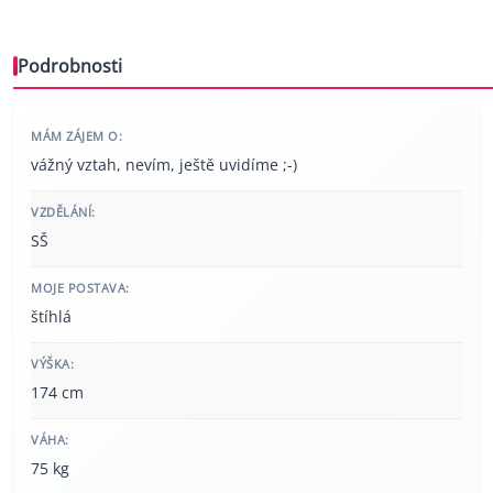
Podrobnosti
MÁM ZÁJEM O:
vážný vztah, nevím, ještě uvidíme ;-)
VZDĚLÁNÍ:
SŠ
MOJE POSTAVA:
štíhlá
VÝŠKA:
174 cm
VÁHA:
75 kg