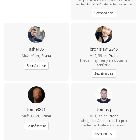
trochu lhostejně, ale to je jen proto,
že svět raději tiše vnímám, než abych
Seznámit se
měl potřebu ho neustále
komentovat. Pokud se se mnou
naučíš sdílet tohle ticho, jiskra
přeskočí sama.
asher86
bronislav12345
Muž, 40 let,
Praha
Muž, 39 let,
Praha
Hledám fajn ženy na občasné
schůzky.
Seznámit se
Seznámit se
toma3891
tomas-j
Muž, 42 let,
Praha
Muž, 37 let,
Praha
Ahoj, hledám partnerku pro
společné chvíle a společnou
Seznámit se
budoucnost. Rád bych se s někým
Seznámit se
seznámil. Věřím, že skutečné
partnerství mezi 2 lidmi existuje. S