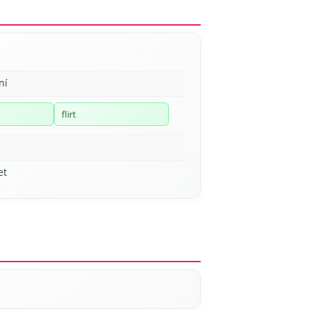
ní
flirt
et