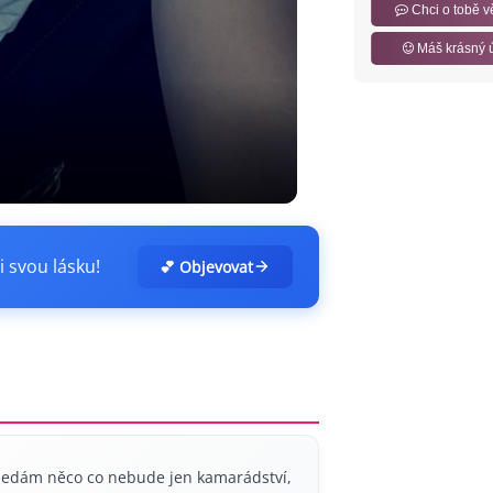
Chci o tobě v
Máš krásný 
i svou lásku!
💕 Objevovat
hledám něco co nebude jen kamarádství,