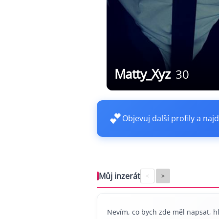
Matty_Xyz
30
💕
Objevuj další profily a najd
Můj inzerát
<
>
Nevím, co bych zde měl napsat, 