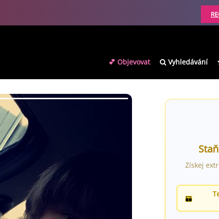
RE
💕 Objevovat
Vyhledávání
Staň
Získej ext
T