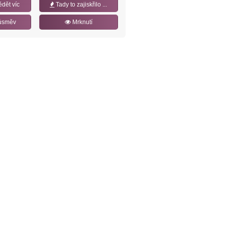
ědět víc
Tady to zajiskřilo ...
úsměv
Mrknutí