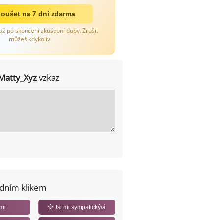
oušet na 7 dní zdarma
až po skončení zkušební doby. Zrušit
můžeš kdykoliv.
Matty_Xyz
vzkaz
edním klikem
 mi
Jsi mi sympatický/á