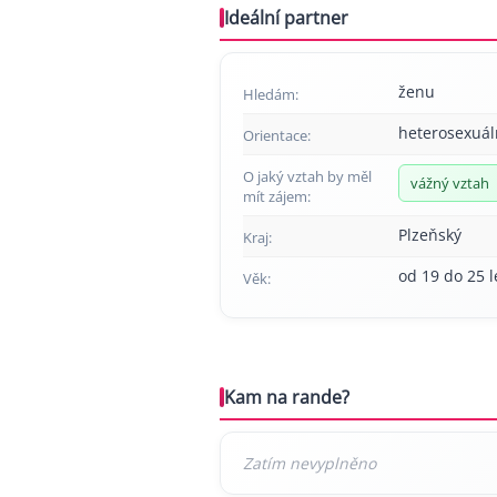
Ideální partner
ženu
Hledám:
heterosexuál
Orientace:
O jaký vztah by měl
vážný vztah
mít zájem:
Plzeňský
Kraj:
od 19 do 25 l
Věk:
Kam na rande?