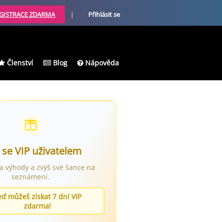
GISTRACE ZDARMA
|
Přihlásit se
Členství
Blog
Nápověda
 se VIP uživatelem
ra výhody a zvýš své šance na
seznámení.
eď můžeš získat 7 dní VIP
zdarma!