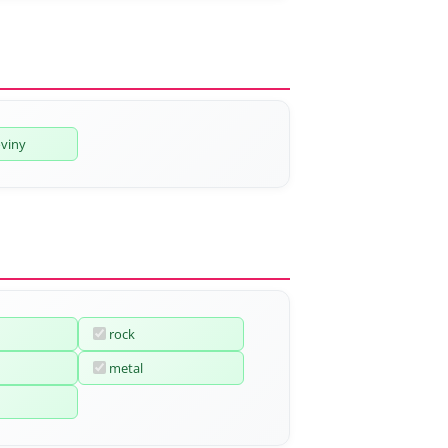
oviny
rock
metal