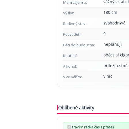
vážný vztah, f
Mám zájem o:
180 cm
Výška:
svobodný/á
Rodinný stav:
0
Počet dětí:
neplánuji
Děti do budoucna:
občas si cig
Kouření:
příležitostně
Alkohol:
v nic
V co věřím:
Oblíbené aktivity
trávím rád/a čas s přáteli