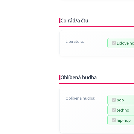
Co rád/a čtu
Literatura:
Lidové n
Oblíbená hudba
Oblíbená hudba:
pop
techno
hip-hop