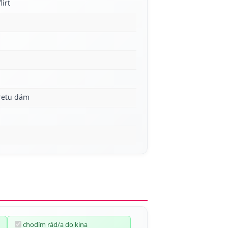
lirt
aretu dám
chodím rád/a do kina