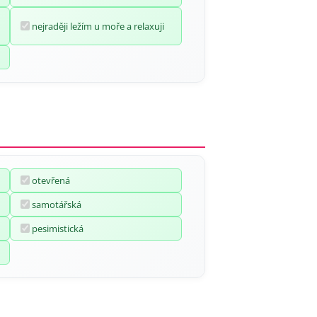
nejraději ležím u moře a relaxuji
otevřená
samotářská
pesimistická