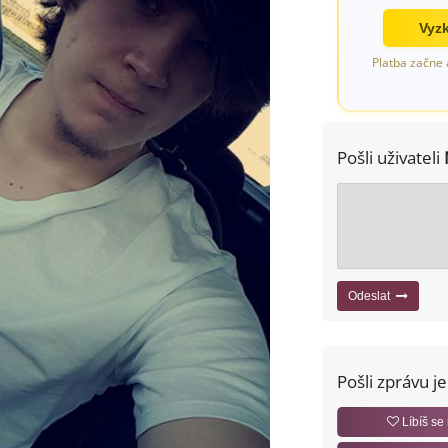
Vyzk
Platba začne 
Pošli uživateli
Odeslat
Pošli zprávu j
Líbíš se