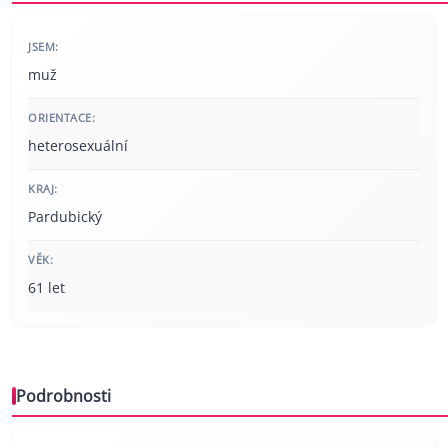
JSEM:
muž
ORIENTACE:
heterosexuální
KRAJ:
Pardubický
VĚK:
61 let
Podrobnosti