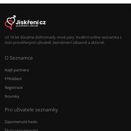
Už 16 let dáváme dohromady nové páry. Kvalitní online seznamka s
tisíci prověřenými uživateli. Seznámení zábavně a aktivně.
O Seznamce
Najít partnera
Přihlášení
Registrace
Novinky
Pro uživatele seznamky
Zapomenuté heslo
Škola seznamování