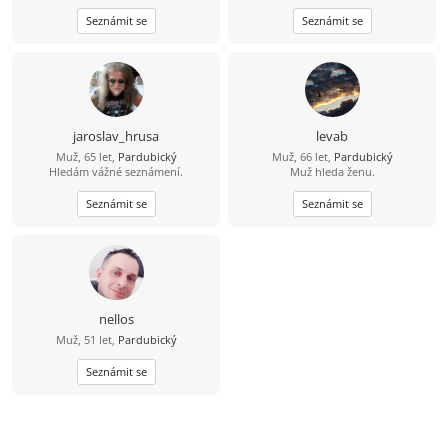
budeme přát. Hledám upřímnou a
bezprostřední a na nic si nehraje
Seznámit se
Seznámit se
pohodovou ženu. Štíhlejší postavy.
stejně jako já.
Pardubicko. Najdu zde novou lásku
a životní partnerku.?Zkusíme to?
jaroslav_hrusa
levab
Muž, 65 let,
Pardubický
Muž, 66 let,
Pardubický
Hledám vážné seznámení.
Muž hleda ženu.
Seznámit se
Seznámit se
nellos
Muž, 51 let,
Pardubický
Seznámit se