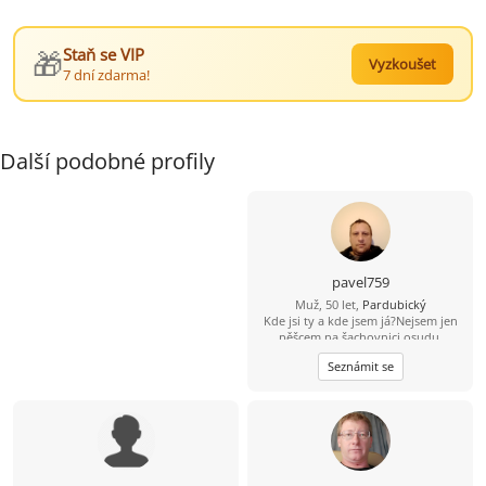
🎁
Staň se VIP
Vyzkoušet
7 dní zdarma!
Další podobné profily
pavel759
Muž, 50 let,
Pardubický
Kde jsi ty a kde jsem já?Nejsem jen
pěšcem na šachovnici osudu.
Seznámit se