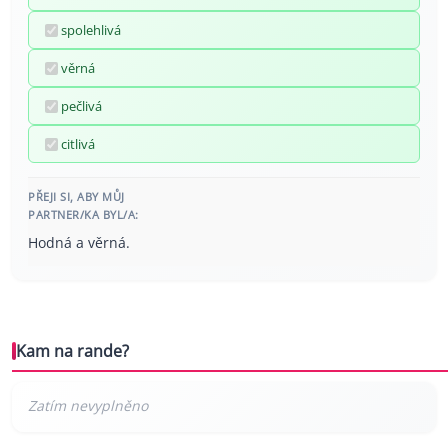
spolehlivá
věrná
pečlivá
citlivá
PŘEJI SI, ABY MŮJ
PARTNER/KA BYL/A:
Hodná a věrná.
Kam na rande?