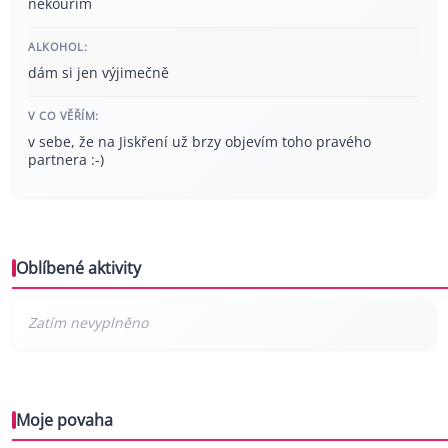
nekouřím
ALKOHOL:
dám si jen výjimečně
V CO VĚŘÍM:
v sebe, že na Jiskření už brzy objevím toho pravého
partnera :-)
Oblíbené aktivity
Moje povaha