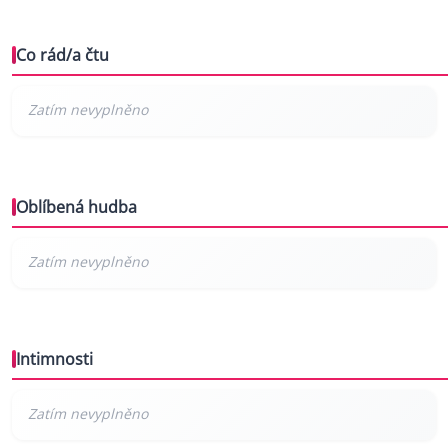
Co rád/a čtu
Oblíbená hudba
Intimnosti