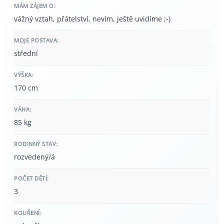
MÁM ZÁJEM O:
vážný vztah, přátelství, nevím, ještě uvidíme ;-)
MOJE POSTAVA:
střední
VÝŠKA:
170 cm
VÁHA:
85 kg
RODINNÝ STAV:
rozvedený/á
POČET DĚTÍ:
3
KOUŘENÍ: