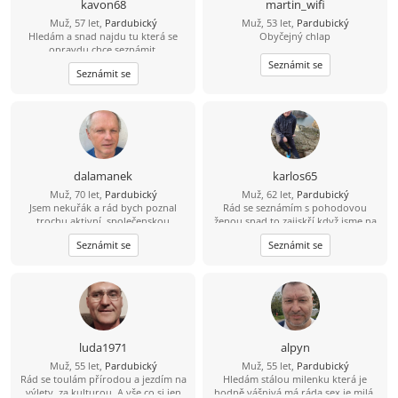
kavon68
martin_wifi
Muž, 57 let,
Pardubický
Muž, 53 let,
Pardubický
Hledám a snad najdu tu která se
Obyčejný chlap
opravdu chce seznámit.
Seznámit se
Seznámit se
dalamanek
karlos65
Muž, 70 let,
Pardubický
Muž, 62 let,
Pardubický
Jsem nekuřák a rád bych poznal
Rád se seznámím s pohodovou
trochu aktivní, společenskou
ženou,snad to zajiskří když jsme na
ženu.Když se ozvete,určitě si o sobě
jiskření
Seznámit se
Seznámit se
povíme víc. Petr
luda1971
alpyn
Muž, 55 let,
Pardubický
Muž, 55 let,
Pardubický
Rád se toulám přírodou a jezdím na
Hledám stálou milenku která je
výlety, za kulturou. A vše co si jen
hodně vášnivá,má ráda sex,je milá,