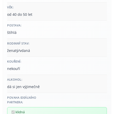
VĚK:
od 40 do 50 let
POSTAVA:
štíhlá
RODINNÝ STAV:
ženatý/vdaná
KOUŘENÍ:
nekouří
ALKOHOL:
dá si jen výjimečně
POVAHA IDEÁLNÍHO
PARTNERA:
klidná