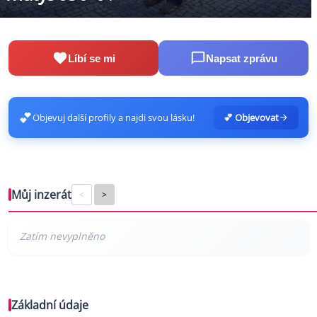
Líbí se mi
Napsat zprávu
💕
Objevuj další profily a najdi svou lásku!
💕 Objevovat
Můj inzerát
<
>
Základní údaje