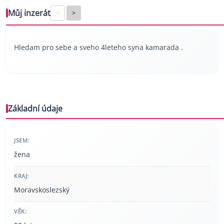
Můj inzerát
<
>
Hledam pro sebe a sveho 4leteho syna kamarada .
Základní údaje
JSEM:
žena
KRAJ:
Moravskoslezský
VĚK: