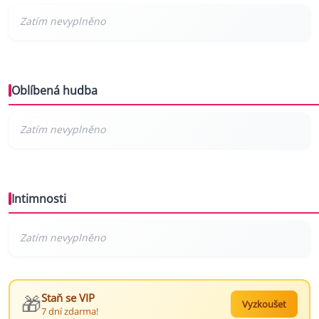
Oblíbená hudba
Intimnosti
🎁
Staň se VIP
Vyzkoušet
7 dní zdarma!