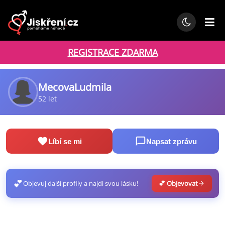
REGISTRACE ZDARMA
MecovaLudmila
52 let
Líbí se mi
Napsat zprávu
💕
Objevuj další profily a najdi svou lásku!
💕 Objevovat