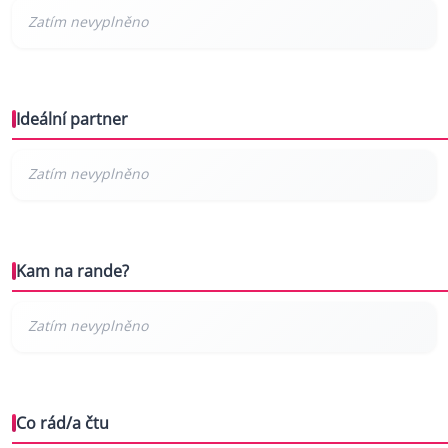
Ideální partner
Kam na rande?
Co rád/a čtu