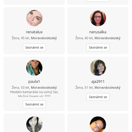
chaosu“, co ti naplánují den líp než
diář, a tvoje představa klidu je ticho
na 3 minuty v koupelně… možná si
budeme rozumět . Já za to nabízím
humor, oporu a sem tam i
nečekanou romantiku (ano, pořád
existuje).
renatalux
nerusalka
Žena, 45 let,
Moravskoslezský
Žena, 60 let,
Moravskoslezský
Seznámit se
Seznámit se
paula1
aja2911
Žena, 53 let,
Moravskoslezský
Žena, 51 let,
Moravskoslezský
Hledám kamaráda na volný čas.
Možná časem víc ????
Seznámit se
Seznámit se