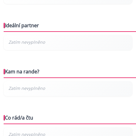
Ideální partner
Kam na rande?
Co rád/a čtu