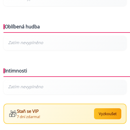
Oblíbená hudba
Intimnosti
🎁
Staň se VIP
Vyzkoušet
7 dní zdarma!