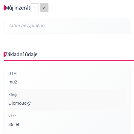
Můj inzerát
<
>
Základní údaje
JSEM:
muž
KRAJ:
Olomoucký
VĚK:
36 let