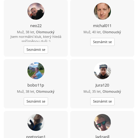
neo22
michal011
Muž, 38 let,
Olomoucký
Muž, 40 let,
Olomoucký
Jsem normální kluk, který hledá
spřízněnou duši :)
Seznámit se
Seznámit se
bobo11p
Jura120
Muž, 38 let,
Olomoucký
Muž, 35 let,
Olomoucký
Seznámit se
Seznámit se
pretorian1
ladzapll