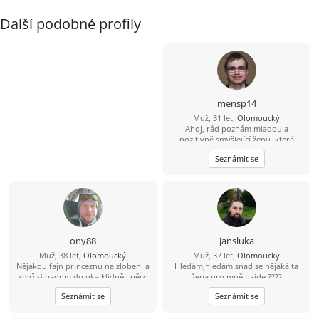
Další podobné profily
mensp14
Muž, 31 let,
Olomoucký
Ahoj, rád poznám mladou a
pozitivně smýšlející ženu, která
nezkazí žádnou legraci.
Seznámit se
ony88
jansluka
Muž, 38 let,
Olomoucký
Muž, 37 let,
Olomoucký
Nějakou fajn princeznu na zlobeni a
Hledám,hledám snad se nějaká ta
když si padnm do oka klidně i něco
žena pro mně najde ????
vic
Seznámit se
Seznámit se