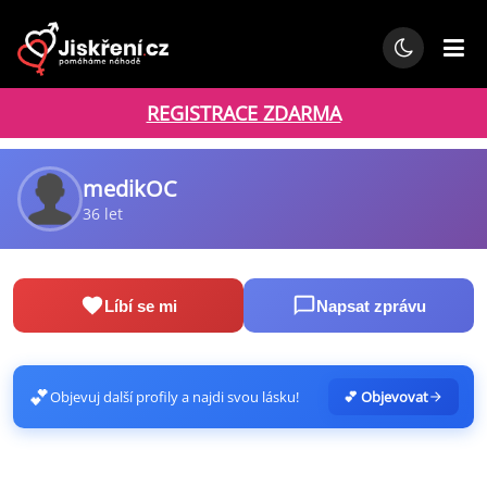
REGISTRACE ZDARMA
medikOC
36 let
Líbí se mi
Napsat zprávu
💕
Objevuj další profily a najdi svou lásku!
💕 Objevovat