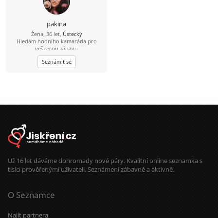
pakina
Žena, 36 let,
Ústecký
Hledám hodniho kamaráda pro
veškerou zábavu
Seznámit se
Už 16 let dáváme dohromady nové páry. Kvalitní online seznamka s
tisíci prověřenými uživateli. Seznámení zábavně a aktivně.
O Seznamce
Najít partnera