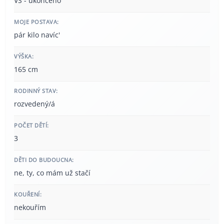
VŠ - ukončeno
MOJE POSTAVA:
pár kilo navíc'
VÝŠKA:
165 cm
RODINNÝ STAV:
rozvedený/á
POČET DĚTÍ:
3
DĚTI DO BUDOUCNA:
ne, ty, co mám už stačí
KOUŘENÍ:
nekouřím