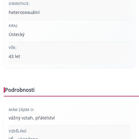
ORIENTACE:
heterosexuální
KRAJ:
Ústecký
VĚK:
43 let
Podrobnosti
MÁM ZÁJEM O:
vážný vztah, přátelství
VZDĚLÁNÍ: