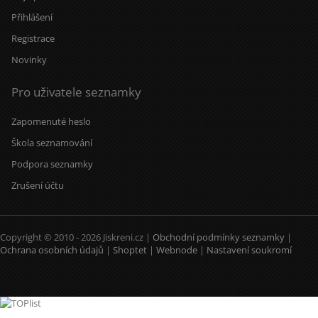
Přihlášení
Registrace
Novinky
Pro uživatele seznamky
Zapomenuté heslo
Škola seznamování
Podpora seznamky
Zrušení účtu
Copyright © 2010 - 2026 Jiskreni.cz |
Obchodní podmínky seznamky
|
Ochrana osobních údajů
|
Shoptet
|
Webnode
|
Nastavení soukromí