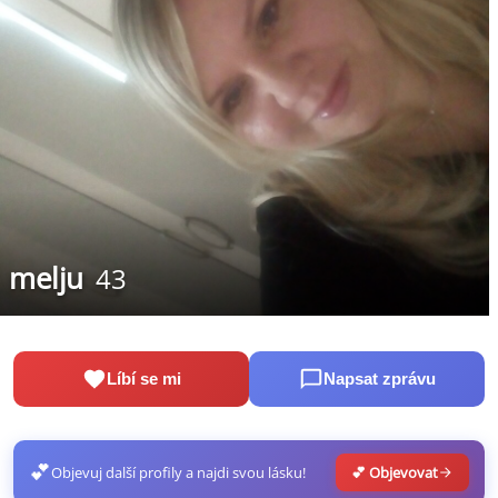
melju
43
Líbí se mi
Napsat zprávu
💕
Objevuj další profily a najdi svou lásku!
💕 Objevovat