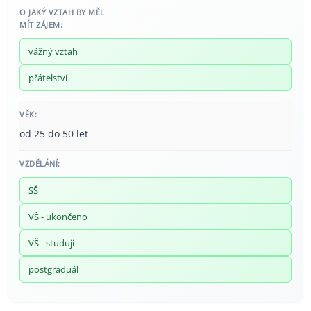
O JAKÝ VZTAH BY MĚL
MÍT ZÁJEM:
vážný vztah
přátelství
VĚK:
od 25 do 50 let
VZDĚLÁNÍ:
SŠ
VŠ - ukončeno
VŠ - studuji
postgraduál