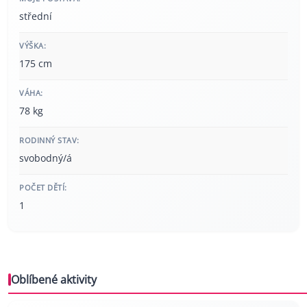
střední
VÝŠKA:
175 cm
VÁHA:
78 kg
RODINNÝ STAV:
svobodný/á
POČET DĚTÍ:
1
Oblíbené aktivity