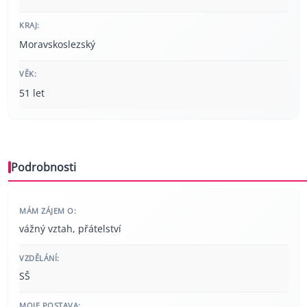
KRAJ:
Moravskoslezský
VĚK:
51 let
Podrobnosti
MÁM ZÁJEM O:
vážný vztah, přátelství
VZDĚLÁNÍ:
SŠ
MOJE POSTAVA: