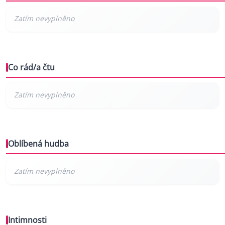
Co rád/a čtu
Oblíbená hudba
Intimnosti