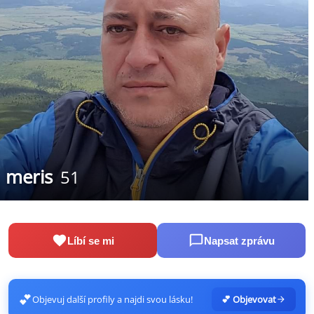
meris
51
Líbí se mi
Napsat zprávu
💕
Objevuj další profily a najdi svou lásku!
💕 Objevovat