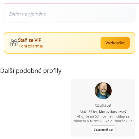
🎁
Staň se VIP
Vyzkoušet
7 dní zdarma!
Další podobné profily
touha53
Muž, 53 let,
Moravskoslezský
Ahoj. Je mi 53, normální chlap se
zájmem o turistiku, kolo, zahrádku a
mazlení......
Seznámit se