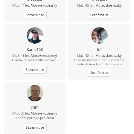
Muž, 44 let,
Moravskoslezský
Muž, 42 let,
Moravskoslezský
Seznámit se
Seznámit se
Kamil158
fc1
Muž, 41 let,
Moravskoslezský
Muž, 42 let,
Moravskoslezský
Hlavně neřešit malichernosti.
Hledám normální ženu která mě
bude chápat jako jí budeme se
podporovat navzájem v dobrém i
Seznámit se
Seznámit se
zlem nesnáším nevěru a která ví co
od života chce
jirim
Muž, 50 let,
Moravskoslezský
Hledám parťáka pro život.
Seznámit se