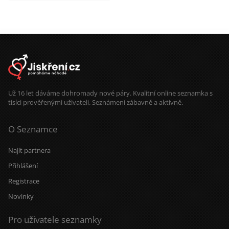
Už 16 let dáváme dohromady nové páry. Kvalitní online seznamka s
tisíci prověřenými uživateli. Seznámení zábavně a aktivně.
O Seznamce
Najít partnera
Přihlášení
Registrace
Novinky
Pro uživatele seznamky