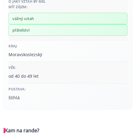
O JAKÝ VZTAH BY MĚL
MÍT ZÁJEM:
vážný vztah
přátelství
KRAJ:
Moravskoslezský
VĚK:
od 40 do 49 let
POSTAVA:
štíhlá
Kam na rande?