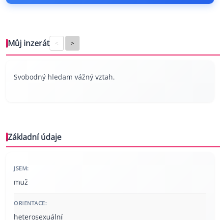
Můj inzerát
<
>
Svobodný hledam vážný vztah.
Základní údaje
JSEM:
muž
ORIENTACE:
heterosexuální