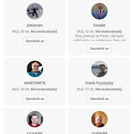
petersen
howlet
Muž, 43 let,
Moravskoslezský
Muž, 42 let,
Moravskoslezský
Ahoj jmenuji se Pavel, rád bych
našel milou a usměvavou ženu ne
Seznámit se
jen na pokec ale pokud možno i na
Seznámit se
vážný vztah mezi 26 a 49 lety, pokud
budeš chtít ozvi se, budu moc rád
MARTINR76
Frank Frystacky
Muž, 50 let,
Moravskoslezský
Muž, 57 let,
Moravskoslezský
Seznámit se
Seznámit se
crusader
mates84