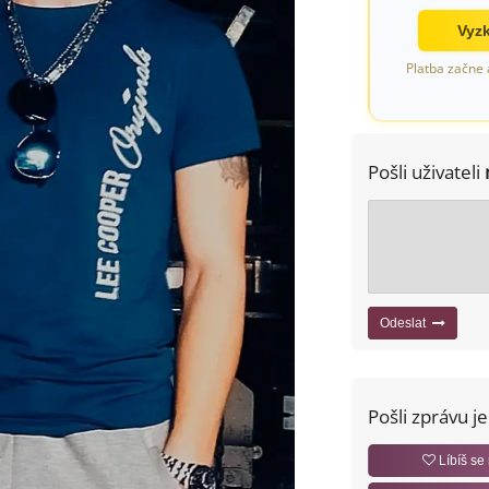
Vyzk
Platba začne 
Pošli uživateli
Odeslat
Pošli zprávu j
Líbíš se