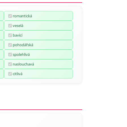
romantická
veselá
bavící
pohodářská
spolehlivá
naslouchavá
citlivá