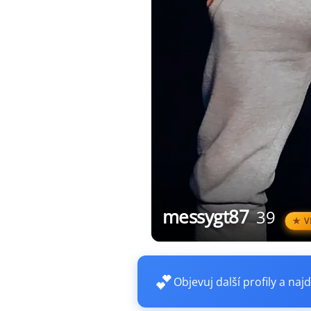
messygt87
39
V
💕
Objevuj další profily a najd