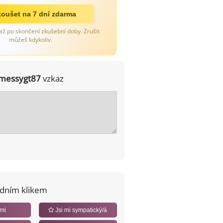
oušet na 7 dní zdarma
až po skončení zkušební doby. Zrušit
můžeš kdykoliv.
messygt87
vzkaz
edním klikem
 mi
Jsi mi sympatický/á