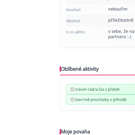
nekouřím
Kouření:
příležitostně
Alkohol:
v sebe, že na
V co věřím:
partnera :-)
Oblíbené aktivity
trávím rád/a čas s přáteli
baví mě procházky v přírodě
Moje povaha