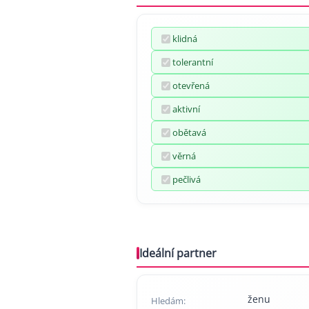
klidná
tolerantní
otevřená
aktivní
obětavá
věrná
pečlivá
Ideální partner
ženu
Hledám: