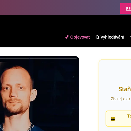
RE
💕 Objevovat
Vyhledávání
Staň
Získej ext
T