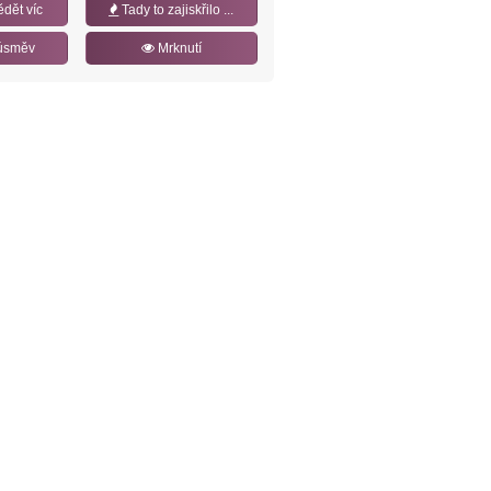
ědět víc
Tady to zajiskřilo ...
úsměv
Mrknutí