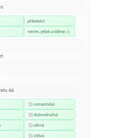
ní
přátelství
nevím, ještě uvidíme ;-)
et
retu dá
romantická
dobrodružná
á
věrná
citlivá