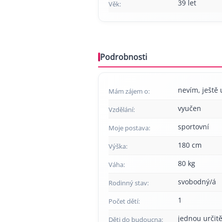
39 let
Věk:
Podrobnosti
nevím, ještě 
Mám zájem o:
vyučen
Vzdělání:
sportovní
Moje postava:
180 cm
Výška:
80 kg
Váha:
svobodný/á
Rodinný stav:
1
Počet dětí:
jednou určitě
Děti do budoucna: