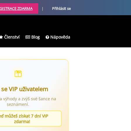
GISTRACE ZDARMA
|
Přihlásit se
Členství
Blog
Nápověda
 se VIP uživatelem
ra výhody a zvýš své šance na
seznámení.
eď můžeš získat 7 dní VIP
zdarma!