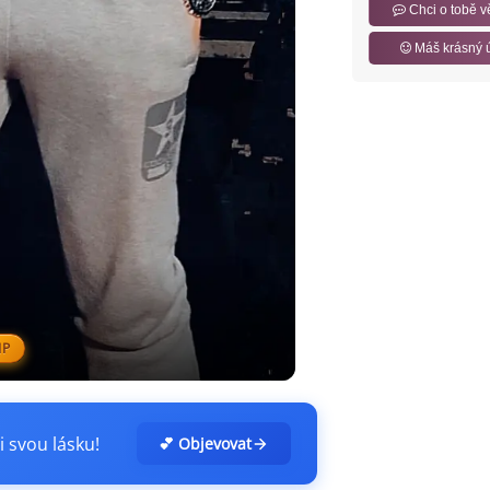
Chci o tobě v
Máš krásný 
IP
i svou lásku!
💕 Objevovat