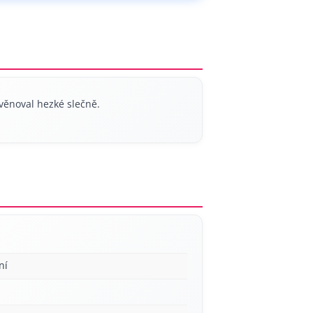
věnoval hezké slečně.
ní