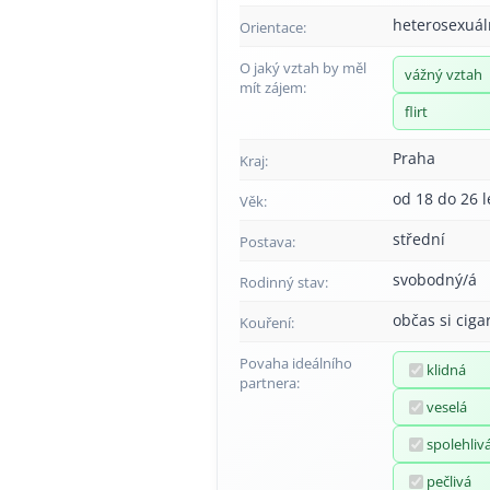
heterosexuál
Orientace:
O jaký vztah by měl
vážný vztah
mít zájem:
flirt
Praha
Kraj:
od 18 do 26 l
Věk:
střední
Postava:
svobodný/á
Rodinný stav:
občas si ciga
Kouření:
Povaha ideálního
klidná
partnera:
veselá
spolehliv
pečlivá