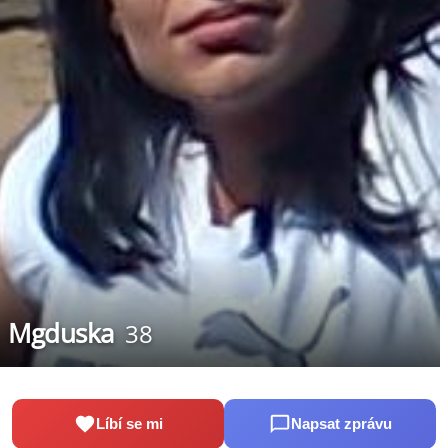
Mgduska
38
Líbí se mi
Napsat zprávu