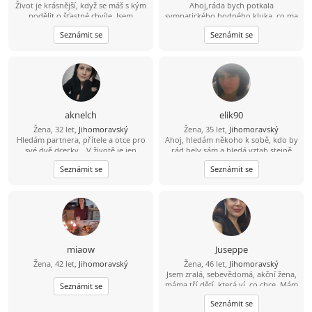
Život je krásnější, když se máš s kým
Ahoj,ráda bych potkala
podělit o šťastné chvíle. Jsem
sympatického,hodného kluka, co ma
pozitivní, milá a romantická žena.
rád zvířátka, s úsměvem na rtech,
Seznámit se
Seznámit se
Vážím si upřímnosti, věrnosti a
otevřeným srdcem a myslí to
rodinných hodnot. Doufám, že
vážně..:)
potkám muže, který hledá
opravdovou lásku, a ne jen
krátkodobé seznámení. Pokud jsi to
právě ty, pošli mi svůj е-mаil.
aknelch
elik90
Žena, 32 let,
Jihomoravský
Žena, 35 let,
Jihomoravský
Hledám partnera, přítele a otce pro
Ahoj, hledám někoho k sobě, kdo by
své dvě dcerky. „V životě je jen
rád bely sám a hledá vztah stejně
jedno štěstí – milovat a být milován.“
jako já.
Seznámit se
Seznámit se
Jsem obyčejná holka z vesnice, půl
života žiju ve městě. Mám ráda
přírodu, vaření i poctivou práci.
Hledám chlapa, který ví, co chce,
touží po rodině a má srdce pro děti.
Pomůžeš mi najít tu správnou cestu
? A najdeš nás v Brně.
miaow
Juseppe
Žena, 42 let,
Jihomoravský
Žena, 46 let,
Jihomoravský
Jsem zralá, sebevědomá, akční žena,
máma tří dětí, která ví, co chce. Mám
Seznámit se
ráda upřímnost a nadhled. Hledám
Seznámit se
sympatického parťáka pro občasná