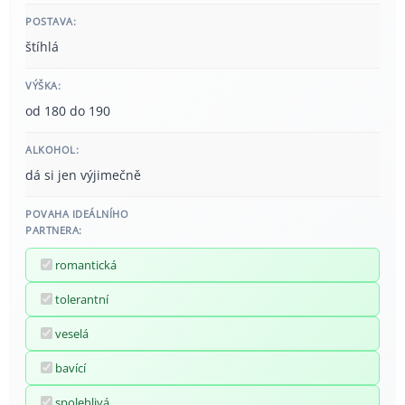
POSTAVA:
štíhlá
VÝŠKA:
od 180 do 190
ALKOHOL:
dá si jen výjimečně
POVAHA IDEÁLNÍHO
PARTNERA:
romantická
tolerantní
veselá
bavící
spolehlivá