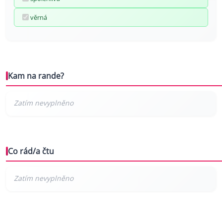
věrná
Kam na rande?
Co rád/a čtu