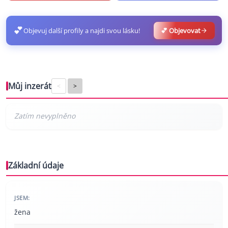
💕
Objevuj další profily a najdi svou lásku!
💕 Objevovat
Můj inzerát
<
>
Základní údaje
JSEM:
žena