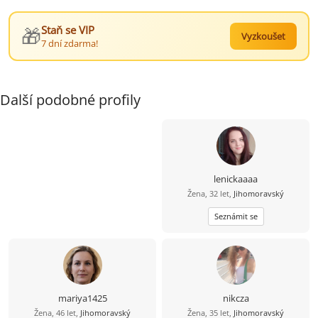
🎁
Staň se VIP
Vyzkoušet
7 dní zdarma!
Další podobné profily
lenickaaaa
Žena, 32 let,
Jihomoravský
Seznámit se
mariya1425
nikcza
Žena, 46 let,
Jihomoravský
Žena, 35 let,
Jihomoravský