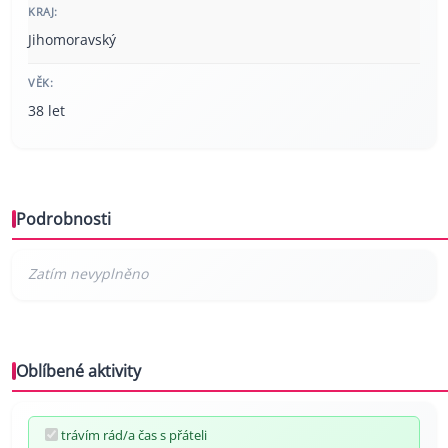
KRAJ:
Jihomoravský
VĚK:
38 let
Podrobnosti
Oblíbené aktivity
trávím rád/a čas s přáteli