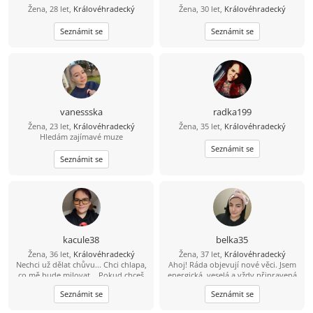
Žena, 28 let,
Královéhradecký
Žena, 30 let,
Královéhradecký
Seznámit se
Seznámit se
vanessska
radka199
Žena, 23 let,
Královéhradecký
Žena, 35 let,
Královéhradecký
Hledám zajímavé muze
Seznámit se
Seznámit se
kacule38
belka35
Žena, 36 let,
Královéhradecký
Žena, 37 let,
Královéhradecký
Nechci už dělat chůvu... Chci chlapa,
Ahoj! Ráda objevují nové věci. Jsem
co mě bude milovat... Pokud chceš
energická, veselá a vždy připravená
doma královnu, chovej se ke mě
na dobrodružství. Ve volném čase
Seznámit se
Seznámit se
jako král. Pokud se budeš chovat
ráda chodím do parků, čtu knihy
jako vůl, budeš mít doma krávu,
(zejména detektivky a