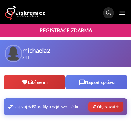
REGISTRACE ZDARMA
michaela2
34 let
Líbí se mi
Napsat zprávu
💕
Objevuj další profily a najdi svou lásku!
💕 Objevovat