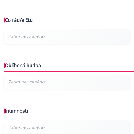
Co rád/a čtu
Oblíbená hudba
Intimnosti