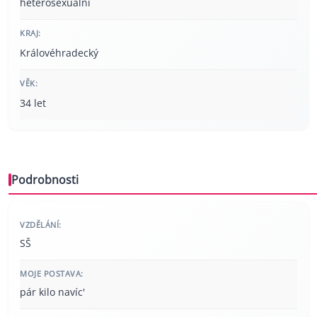
heterosexuální
KRAJ:
Královéhradecký
VĚK:
34 let
Podrobnosti
VZDĚLÁNÍ:
SŠ
MOJE POSTAVA:
pár kilo navíc'