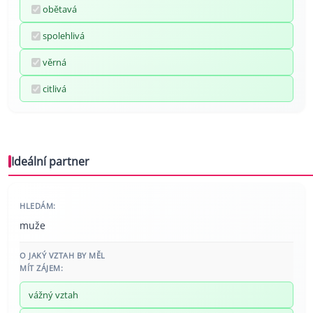
obětavá
spolehlivá
věrná
citlivá
Ideální partner
HLEDÁM:
muže
O JAKÝ VZTAH BY MĚL
MÍT ZÁJEM:
vážný vztah