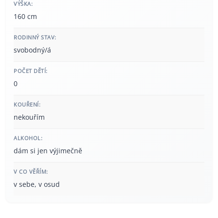
VÝŠKA:
160 cm
RODINNÝ STAV:
svobodný/á
POČET DĚTÍ:
0
KOUŘENÍ:
nekouřím
ALKOHOL:
dám si jen výjimečně
V CO VĚŘÍM:
v sebe, v osud