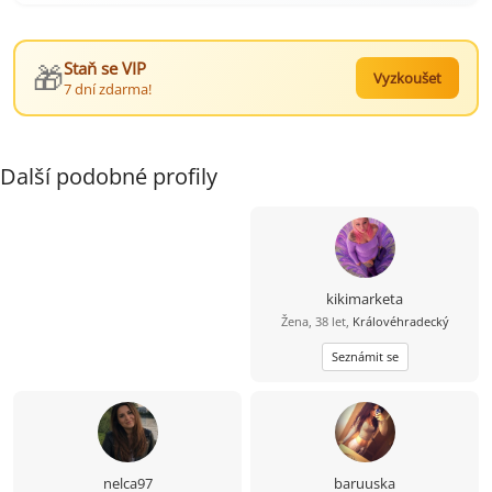
🎁
Staň se VIP
Vyzkoušet
7 dní zdarma!
Další podobné profily
kikimarketa
Žena, 38 let,
Královéhradecký
Seznámit se
nelca97
baruuska