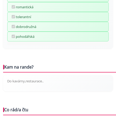
romantická
tolerantní
dobrodružná
pohodářská
Kam na rande?
Do kavárny,restaurace..
Co rád/a čtu