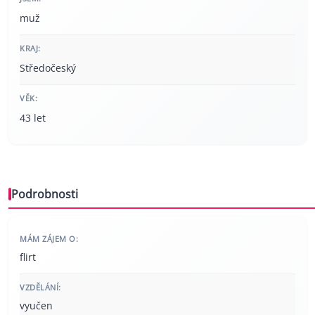
muž
KRAJ:
Středočeský
VĚK:
43 let
Podrobnosti
MÁM ZÁJEM O:
flirt
VZDĚLÁNÍ:
vyučen