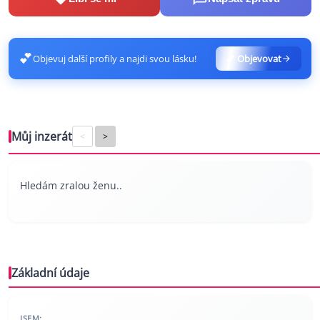
💕
Objevuj další profily a najdi svou lásku!
💕 Objevovat
Můj inzerát
<
>
Hledám zralou ženu..
Základní údaje
JSEM: