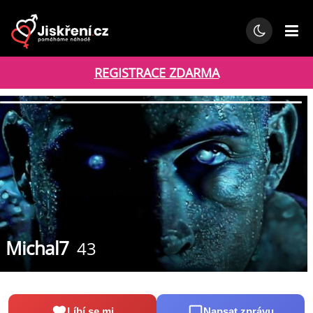
REGISTRACE ZDARMA
Michal7
43
Líbí se mi
Napsat zprávu