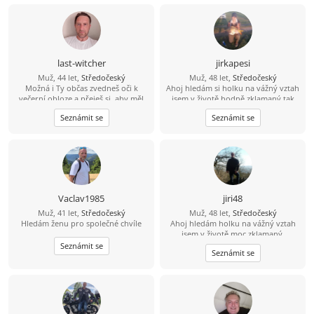
last-witcher
jirkapesi
Muž, 44 let,
Středočeský
Muž, 48 let,
Středočeský
Možná i Ty občas zvedneš oči k
Ahoj hledám si holku na vážný vztah
večerní obloze a přeješ si, aby měl
jsem v životě hodně zklamaný tak
někdo radost z každého dne, který s
doufám že si zde holku najdu.
Seznámit se
Seznámit se
Tebou může sdílet. Právě Tebe bych
Pokud se budu líbit nějaké holce tak
rád poznal.
tady je moje číslo 704 124183 můžete
mi rovnou zavolat.
Vaclav1985
jiri48
Muž, 41 let,
Středočeský
Muž, 48 let,
Středočeský
Hledám ženu pro společné chvíle
Ahoj hledám holku na vážný vztah
jsem v životě moc zklamaný.
Seznámit se
Seznámit se