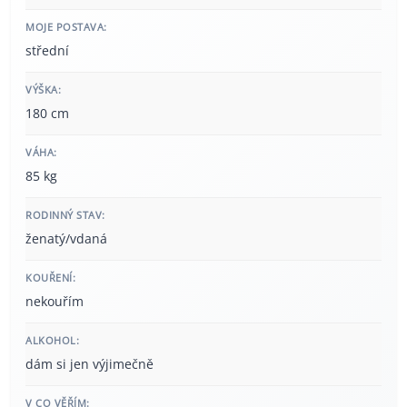
MOJE POSTAVA:
střední
VÝŠKA:
180 cm
VÁHA:
85 kg
RODINNÝ STAV:
ženatý/vdaná
KOUŘENÍ:
nekouřím
ALKOHOL:
dám si jen výjimečně
V CO VĚŘÍM: