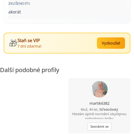
ZKUŠENOSTI:
akorát
🎁
Staň se VIP
Vyzkoušet
7 dní zdarma!
Další podobné profily
martik6382
Muž, 44 let,
Středočeský
Hledám úplně normální obyčejnou
pohodovou holku
Seznámit se