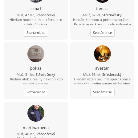
cima1
tomas-
Muž, 47 let,
Středočeský
Muž, 52 let,
Středočeský
Hledám hodnou, milou ženu pro
Hledám hodnou a pohodovou ženu.
vztah z Voticka.
Prostě ženu, kterou budu milovat a
budu se na ní těšit.
Seznámit se
Seznámit se
pokas
avestan
Muž, 51 let,
Středočeský
Muž, 53 let,
Středočeský
Hledám úťek z reality nekoho kdo
Hledám vztah baví mě sport koně a
ma rád wellness.
práce rád jezdim autem občas kino
Seznámit se
Seznámit se
martinaxbeda
Muž, 46 let,
Středočeský