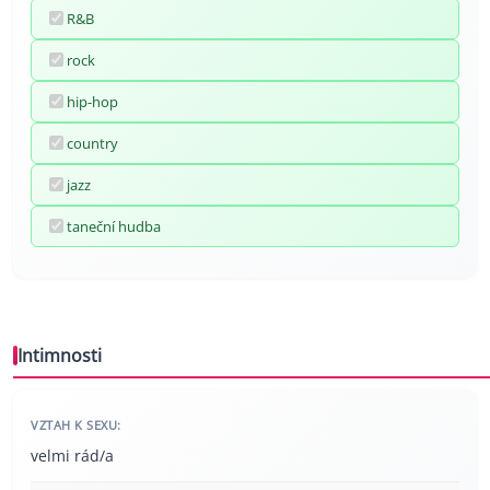
R&B
rock
hip-hop
country
jazz
taneční hudba
Intimnosti
VZTAH K SEXU:
velmi rád/a