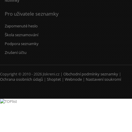
Novinky
Pro uživatele seznamky
Zapomenuté heslo
Škola seznamování
Podpora seznamky
Zrušení účtu
Copyright © 2010 - 2026 Jiskreni.cz |
Obchodní podmínky seznamky
|
Ochrana osobních údajů
|
Shoptet
|
Webnode
|
Nastavení soukromí