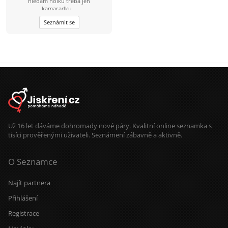
hledam holku třeba jen
kamaradku...
Seznámit se
Už 16 let dáváme dohromady nové páry. Kvalitní online seznamka s
tisíci prověřenými uživateli. Seznámení zábavně a aktivně.
O Seznamce
Najít partnera
Přihlášení
Registrace