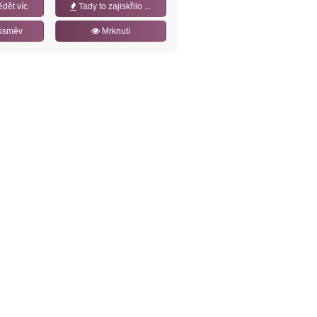
ědět víc
Tady to zajiskřilo ...
úsměv
Mrknutí