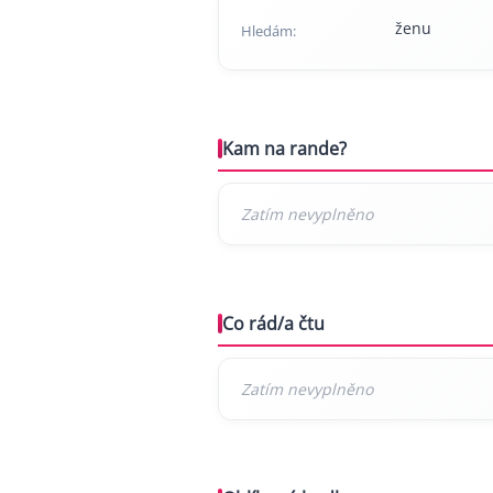
ženu
Hledám:
Kam na rande?
Co rád/a čtu