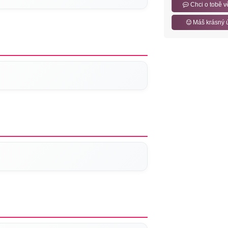
Chci o tobě v
Máš krásný 