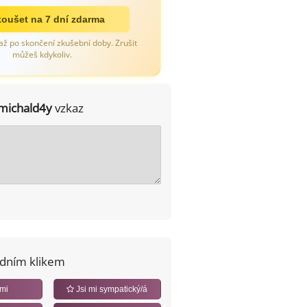
oušet na 7 dní zdarma
až po skončení zkušební doby. Zrušit
můžeš kdykoliv.
michald4y
vzkaz
edním klikem
 mi
Jsi mi sympatický/á