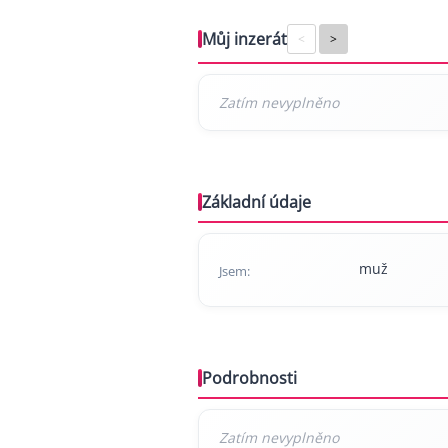
Můj inzerát
<
>
Základní údaje
muž
Jsem:
Podrobnosti