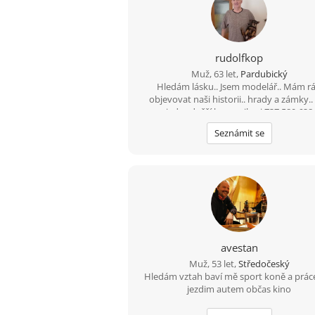
rudolfkop
Muž, 63 let,
Pardubický
Hledám lásku.. Jsem modelář.. Mám r
objevovat naši historii.. hrady a zámky..
jednodušší komunikaci 737 580 628
Seznámit se
avestan
Muž, 53 let,
Středočeský
Hledám vztah baví mě sport koně a prác
jezdim autem občas kino