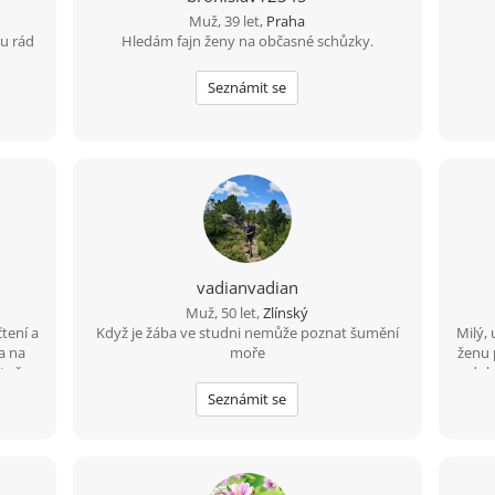
Muž, 39 let,
Praha
u rád
Hledám fajn ženy na občasné schůzky.
Seznámit se
vadianvadian
Muž, 50 let,
Zlínský
tení a
Když je žába ve studni nemůže poznat šumění
Milý,
a na
moře
ženu 
stně,
a dob
P
Seznámit se