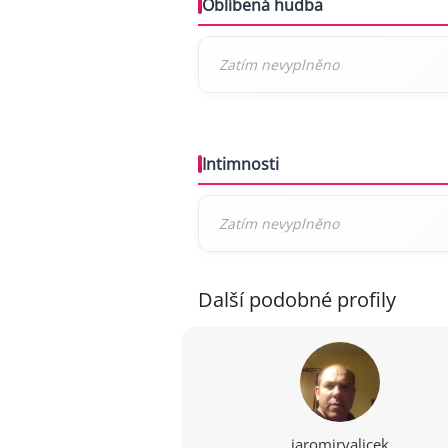
Oblíbená hudba
Intimnosti
Další podobné profily
jaromirvalicek