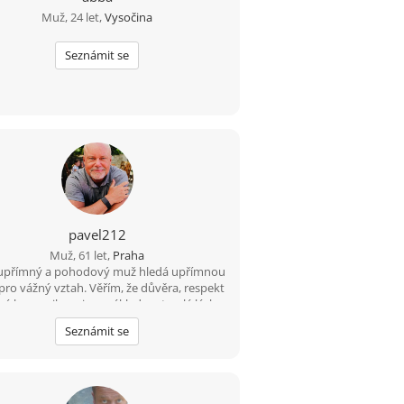
Muž, 24 let,
Vysočina
Seznámit se
pavel212
Muž, 61 let,
Praha
 upřímný a pohodový muž hledá upřímnou
pro vážný vztah. Věřím, že důvěra, respekt
rá komunikace jsou základem trvalé lásky.
okud hledáš něco opravdového, rád tě
Seznámit se
poznám.