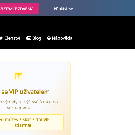
GISTRACE ZDARMA
|
Přihlásit se
Členství
Blog
Nápověda
 se VIP uživatelem
ra výhody a zvýš své šance na
seznámení.
eď můžeš získat 7 dní VIP
zdarma!