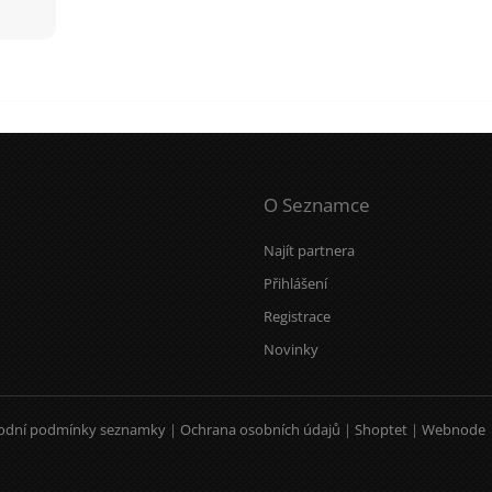
O Seznamce
Najít partnera
Přihlášení
Registrace
Novinky
odní podmínky seznamky
|
Ochrana osobních údajů
|
Shoptet
|
Webnode