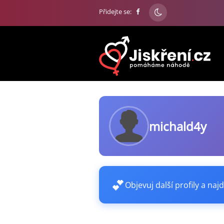
Přidejte se:
michald4y
💕
Objevuj další profily a najd