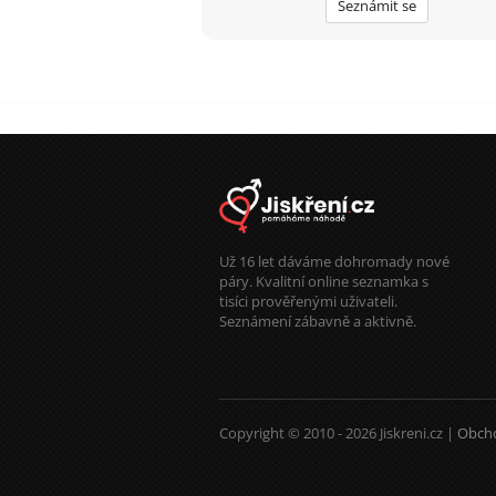
Seznámit se
Už 16 let dáváme dohromady nové
páry. Kvalitní online seznamka s
tisíci prověřenými uživateli.
Seznámení zábavně a aktivně.
Copyright © 2010 - 2026 Jiskreni.cz |
Obch