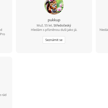
pukkup
Muž, 55 let,
Středočeský
ád
Hledám s přízněnou duši jako já.
hledá
 Pro
Seznámit se
e rád