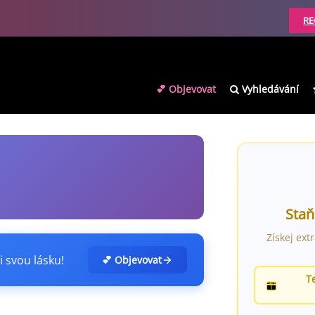
RE
💕 Objevovat
Vyhledávání
Staň
Získej ext
i svou lásku!
💕 Objevovat
T