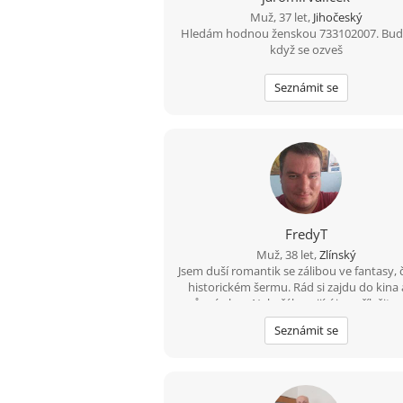
Muž, 37 let,
Jihočeský
Hledám hodnou ženskou 733102007. Bud
když se ozveš
Seznámit se
FredyT
Muž, 38 let,
Zlínský
Jsem duší romantik se zálibou ve fantasy, č
historickém šermu. Rád si zajdu do kina 
různé akce. Nekuřák a pijící jen příležito
nebo lépe nikdy.
Seznámit se