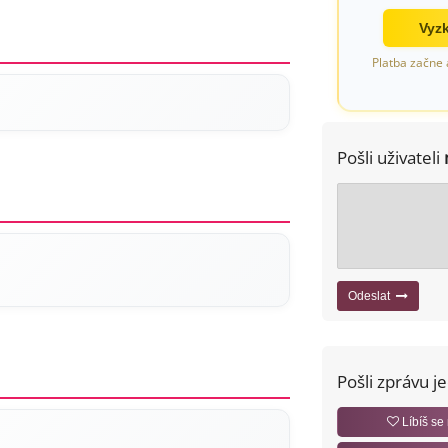
Vyzk
Platba začne 
Pošli uživateli
Odeslat
Pošli zprávu j
Líbíš se