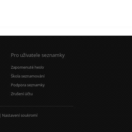
Pro uživatele seznamky
Zapomenuté heslo
Škola seznamování
Podpora seznamky
Zrušení účtu
|
Nastavení soukromí